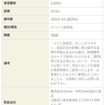
管理費等
4,000円
面積
23.00㎡
築年数
1991年 4月 (築35年)
種別/構造
アパート/鉄骨造
階建
3階建
「メゾン加美北」のここがイチオ
シ。徒歩21分の距離に東大阪市立金
岡中学校があるのも魅力。初期費用
はカードで決済いただけます。2駅利
用できる立地となっていて、アクセ
備考
スが良いです。当社スタッフが地域
の賃貸情報をご提供いたします。お
客様のこだわりやご要望などござい
ましたら、お気軽に当社へお問い合
わせ下さい。
株式会社OnLine ARChome近鉄八尾
店
大阪府八尾市東本町３丁目6-13 WIN
取扱会社
ビル 1F