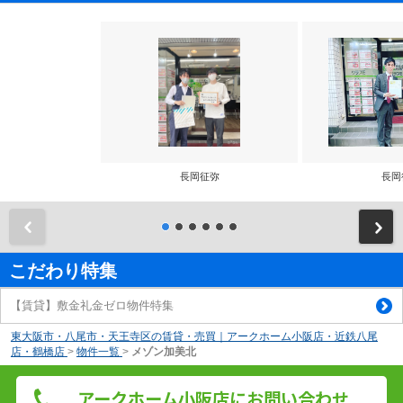
長岡征弥
長岡
前
こだわり特集
【賃貸】敷金礼金ゼロ物件特集
東大阪市・八尾市・天王寺区の賃貸・売買｜アークホーム小阪店・近鉄八尾
店・鶴橋店
>
物件一覧
>
メゾン加美北
アークホーム小阪店にお問い合わせ