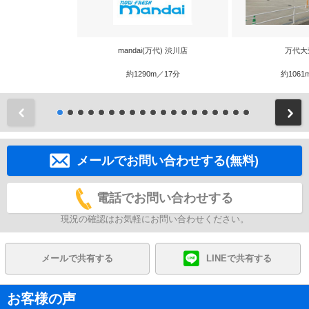
mandai(万代) 渋川店
万代大
約1290m／17分
約1061
前
メールでお問い合わせする(無料)
電話でお問い合わせする
現況の確認はお気軽にお問い合わせください。
メールで共有する
LINEで共有する
お客様の声