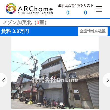
最近見た物件
検討リスト
0
0
メゾン加美北（
1
室）
賃料
3.8万円
空室情報を確認