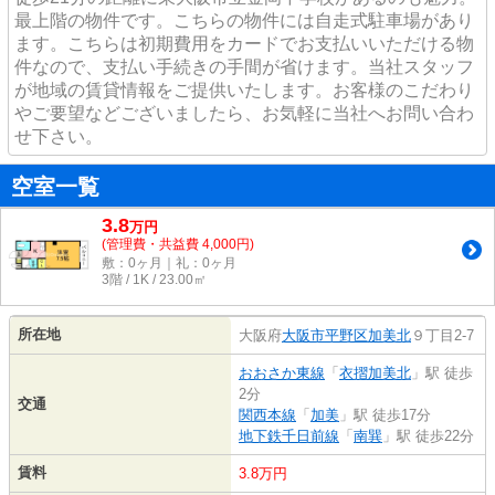
最上階の物件です。こちらの物件には自走式駐車場があり
ます。こちらは初期費用をカードでお支払いいただける物
件なので、支払い手続きの手間が省けます。当社スタッフ
が地域の賃貸情報をご提供いたします。お客様のこだわり
やご要望などございましたら、お気軽に当社へお問い合わ
せ下さい。
空室一覧
3.8
万
円
(管理費・共益費 4,000円)
敷：0ヶ月｜礼：0ヶ月
3階 / 1K / 23.00㎡
所在地
大阪府
大阪市平野区
加美北
９丁目2-7
おおさか東線
「
衣摺加美北
」駅 徒歩
2分
交通
関西本線
「
加美
」駅 徒歩17分
地下鉄千日前線
「
南巽
」駅 徒歩22分
賃料
3.8万円