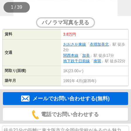
1 / 39
パノラマ写真を見る
賃料
3.8万円
おおさか東線
「
衣摺加美北
」駅 徒歩
2分
交通
関西本線
「
加美
」駅 徒歩17分
地下鉄千日前線
「
南巽
」駅 徒歩22分
間取り(面積)
1K(23.00㎡)
築年月
1991年 4月(築35年)
メールでお問い合わせする(無料)
電話でお問い合わせする
徒歩21分の距離に東大阪市立金岡中学校があるのも魅力。