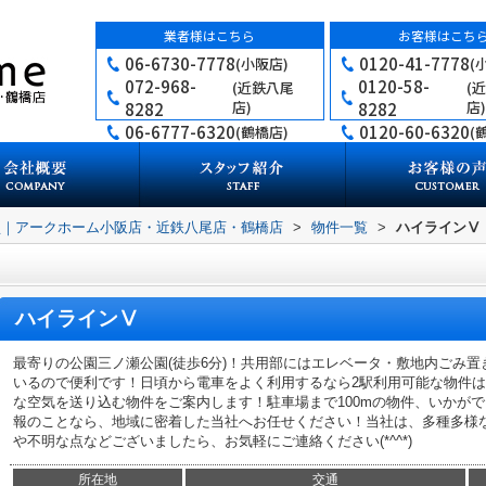
業者様はこちら
お客様はこち
06-6730-7778
0120-41-7778
(小阪店)
(
072-968-
0120-58-
(近鉄八尾
(
店)
店)
8282
8282
06-6777-6320
0120-60-6320
(鶴橋店)
(
買｜アークホーム小阪店・近鉄八尾店・鶴橋店
>
物件一覧
>
ハイラインⅤ
ハイラインⅤ
最寄りの公園三ノ瀬公園(徒歩6分)！共用部にはエレベータ・敷地内ごみ
いるので便利です！日頃から電車をよく利用するなら2駅利用可能な物件
な空気を送り込む物件をご案内します！駐車場まで100mの物件、いかが
報のことなら、地域に密着した当社へお任せください！当社は、多種多様
や不明な点などございましたら、お気軽にご連絡ください(*^^*)
所在地
交通