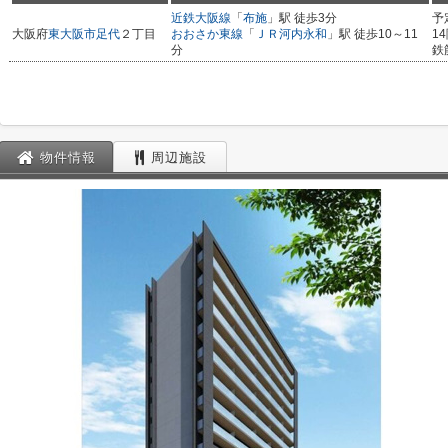
近鉄大阪線
「
布施
」駅 徒歩3分
予
大阪府
東大阪市
足代
２丁目
おおさか東線
「
ＪＲ河内永和
」駅 徒歩10～11
1
分
鉄
物件情報
周辺施設