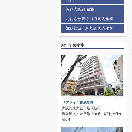
近鉄大阪線 布施
おおさか東線 ＪＲ河内永和
近鉄難波・奈良線 河内永和
おすすめ物件
リアライズ布施駅前
大阪府東大阪市足代新町
近鉄難波・奈良線「布施」駅 徒歩5分
築6年