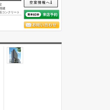
空室情報へ
定
4階建
筋コンクリート