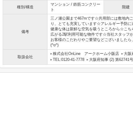
マンション / 鉄筋コンクリー
種別/構造
階建
ト
三ノ瀬公園まで467mです☆共用部には敷地内
り、とても充実しています☆アレルギー予防に
健康な体は新鮮な空気を吸うところから☆こち
備考
広がる2駅利用可能な物件です☆当社スタッフ
お客様のこだわりやご要望などございましたら
(^o^)
株式会社OnLine アークホーム小阪店
大阪
取扱会社
TEL:0120-41-7778
大阪府知事 (2) 第62741