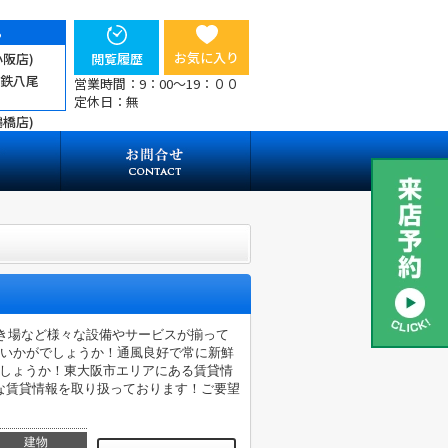
ら
お気に入り
小阪店)
閲覧履歴
近鉄八尾
営業時間：9：00～19：００
定休日：無
鶴橋店)
置き場など様々な設備やサービスが揃って
はいかがでしょうか！通風良好で常に新鮮
でしょうか！東大阪市エリアにある賃貸情
な賃貸情報を取り扱っております！ご要望
建物