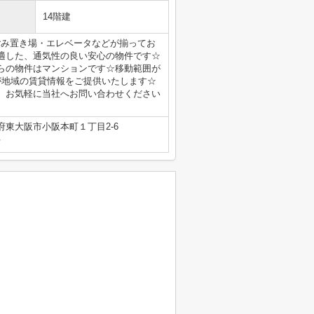
14階建
ごみ置き場・エレベータなどが揃ってお
適した、通気性の良い安心の物件です☆
らの物件はマンションです☆移動範囲が
が地域の賃貸情報をご提供いたします☆
、お気軽に当社へお問い合わせください
府東大阪市小阪本町１丁目2-6
号