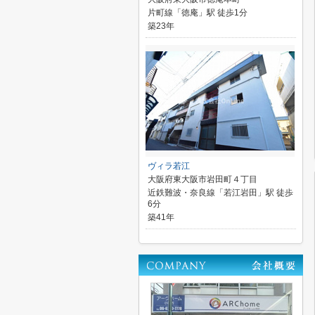
片町線「徳庵」駅 徒歩1分
築23年
ヴィラ若江
大阪府東大阪市岩田町４丁目
近鉄難波・奈良線「若江岩田」駅 徒歩
6分
築41年