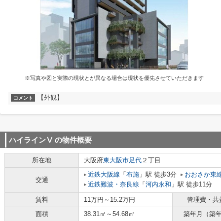
※写真や図と実際の現状とが異なる場合は現状を優先させていただきます
【外観】
コメント
ハイラインⅤ
の物件概要
所在地
大阪府
東大阪市
足代
２丁目
近鉄大阪線
「
布施
」駅 徒歩3分
おおさか東
交通
近鉄難波・奈良線
「
河内永和
」駅 徒歩11分
賃料
11万円～15.2万円
管理費・共
面積
38.31㎡～54.68㎡
築年月（築