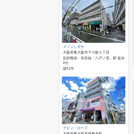
メゾンしずか
大阪府東大阪市下小阪５丁目
近鉄難波・奈良線「八戸ノ里」駅 徒歩
4分
築51年
アビィ・ロード
大阪府東大阪市徳庵本町