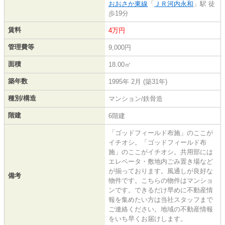
おおさか東線
「
ＪＲ河内永和
」駅 徒
歩19分
賃料
4万円
管理費等
9,000円
面積
18.00㎡
築年数
1995年 2月 (築31年)
種別/構造
マンション/鉄骨造
階建
6階建
「ゴッドフィールド布施」のここが
イチオシ。「ゴッドフィールド布
施」のここがイチオシ。共用部には
エレベータ・敷地内ごみ置き場など
が揃っております。風通しが良好な
備考
物件です。こちらの物件はマンショ
ンです。できるだけ早めに不動産情
報を集めたい方は当社スタッフまで
ご連絡ください。地域の不動産情報
をいち早くお届けします。