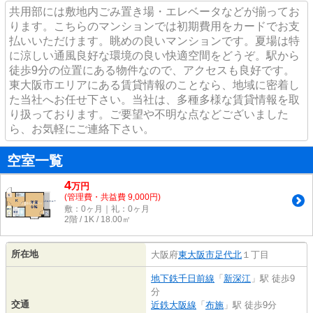
共用部には敷地内ごみ置き場・エレベータなどが揃ってお
ります。こちらのマンションでは初期費用をカードでお支
払いいただけます。眺めの良いマンションです。夏場は特
に涼しい通風良好な環境の良い快適空間をどうぞ。駅から
徒歩9分の位置にある物件なので、アクセスも良好です。
東大阪市エリアにある賃貸情報のことなら、地域に密着し
た当社へお任せ下さい。当社は、多種多様な賃貸情報を取
り扱っております。ご要望や不明な点などございました
ら、お気軽にご連絡下さい。
空室一覧
4
万
円
(管理費・共益費 9,000円)
敷：0ヶ月｜礼：0ヶ月
2階 / 1K / 18.00㎡
所在地
大阪府
東大阪市
足代北
１丁目
地下鉄千日前線
「
新深江
」駅 徒歩9
分
交通
近鉄大阪線
「
布施
」駅 徒歩9分