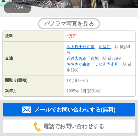
1 / 28
パノラマ写真を見る
賃料
4万円
地下鉄千日前線
「
新深江
」駅 徒歩9
分
交通
近鉄大阪線
「
布施
」駅 徒歩9分
おおさか東線
「
ＪＲ河内永和
」駅 徒
歩19分
間取り(面積)
1K(18.00㎡)
築年月
1995年 2月(築31年)
メールでお問い合わせする(無料)
電話でお問い合わせする