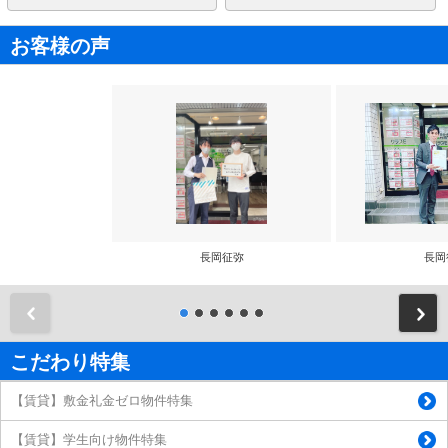
お客様の声
長岡征弥
長岡
前
こだわり特集
【賃貸】敷金礼金ゼロ物件特集
【賃貸】学生向け物件特集