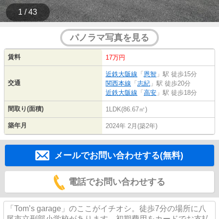
1 / 43
パノラマ写真を見る
賃料
17万円
近鉄大阪線
「
恩智
」駅 徒歩15分
交通
関西本線
「
志紀
」駅 徒歩20分
近鉄大阪線
「
高安
」駅 徒歩18分
間取り(面積)
1LDK(86.67㎡)
築年月
2024年 2月(築2年)
メールでお問い合わせする(無料)
電話でお問い合わせする
「Tom’s garage」のここがイチオシ。徒歩7分の場所に八
尾市立刑部小学校があります。初期費用をカードでお支払