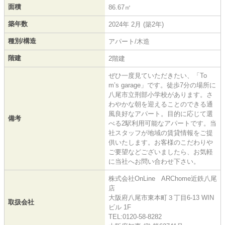
面積
86.67㎡
築年数
2024年 2月 (築2年)
種別/構造
アパート/木造
階建
2階建
ぜひ一度見ていただきたい、「To
m’s garage」です。徒歩7分の場所に
八尾市立刑部小学校があります。さ
わやかな朝を迎えることのできる通
風良好なアパート。目的に応じて選
備考
べる2駅利用可能なアパートです。当
社スタッフが地域の賃貸情報をご提
供いたします。お客様のこだわりや
ご要望などございましたら、お気軽
に当社へお問い合わせ下さい。
株式会社OnLine ARChome近鉄八尾
店
大阪府八尾市東本町３丁目6-13 WIN
取扱会社
ビル 1F
TEL:0120-58-8282