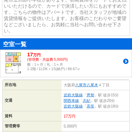
いいただけるので、カードで決済したい方にもおすすめで
す。こちらの物件はアパートです。当社スタッフが地域の
賃貸情報をご提供いたします。お客様のこだわりやご要望
などございましたら、お気軽に当社へお問い合わせ下さ
い。
空室一覧
17
万
円
(管理費・共益費 5,000円)
敷：1ヶ月｜礼：1ヶ月
1-2階 / 1LDK＋1S(納戸) / 86.67㎡
所在地
大阪府
八尾市
八尾木
４丁目
近鉄大阪線
「
恩智
」駅 徒歩15分
交通
関西本線
「
志紀
」駅 徒歩20分
近鉄大阪線
「
高安
」駅 徒歩18分
賃料
17万円
管理費等
5,000円