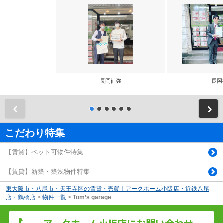
長岡征弥
長岡
前
こだわり特集
【賃貸】ペット可物件特集
【賃貸】新築・築浅物件特集
東大阪市・八尾市・天王寺区の賃貸・売買｜アークホーム小阪店・近鉄八尾
店・鶴橋店
>
物件一覧
>
Tom’s garage
アークホーム小阪店にお問い合わせ