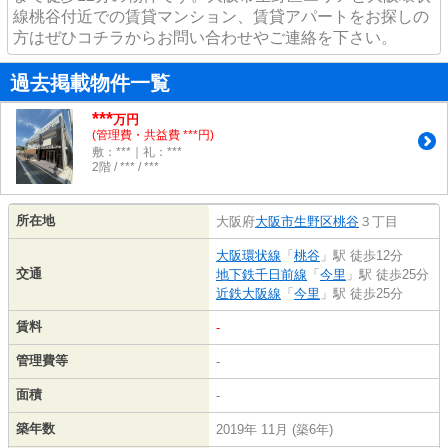
線桃谷付近での賃貸マンション、賃貸アパートをお探しの
方はぜひコチラからお問い合わせやご連絡を下さい。
過去掲載物件一覧
***
万円
(管理費・共益費 ***円)
敷：***｜礼：***
2階 / *** / ***
所在地
大阪府
大阪市生野区
桃谷
３丁目
大阪環状線
「
桃谷
」駅 徒歩12分
交通
地下鉄千日前線
「
今里
」駅 徒歩25分
近鉄大阪線
「
今里
」駅 徒歩25分
賃料
-
管理費等
-
面積
-
築年数
2019年 11月 (築6年)