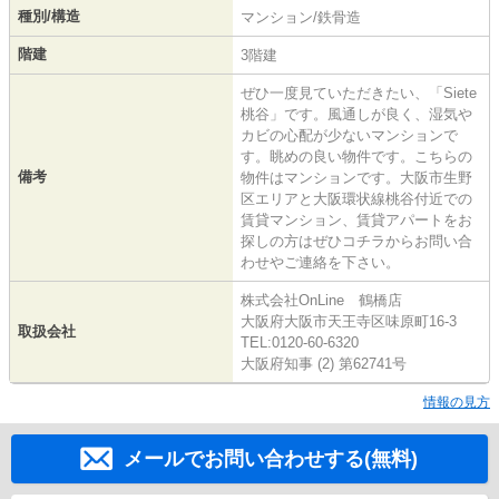
種別/構造
マンション/鉄骨造
階建
3階建
ぜひ一度見ていただきたい、「Siete
桃谷」です。風通しが良く、湿気や
カビの心配が少ないマンションで
す。眺めの良い物件です。こちらの
備考
物件はマンションです。大阪市生野
区エリアと大阪環状線桃谷付近での
賃貸マンション、賃貸アパートをお
探しの方はぜひコチラからお問い合
わせやご連絡を下さい。
株式会社OnLine 鶴橋店
大阪府大阪市天王寺区味原町16-3
取扱会社
TEL:0120-60-6320
大阪府知事 (2) 第62741号
情報の見方
メールでお問い合わせする(無料)