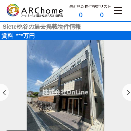
最近見た物件
検討リスト
0
0
Siete桃谷の過去掲載物件情報
賃料
***
万円