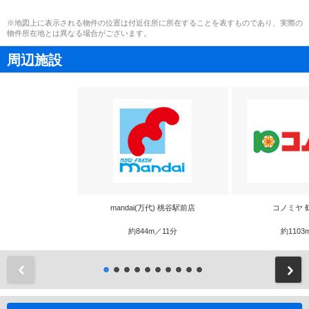
※地図上に表示される物件の位置は付近住所に所在することを表すものであり、実際の
物件所在地とは異なる場合がございます。
周辺施設
mandai(万代) 桃谷駅前店
コノミヤ 
約844m／11分
約1103
前