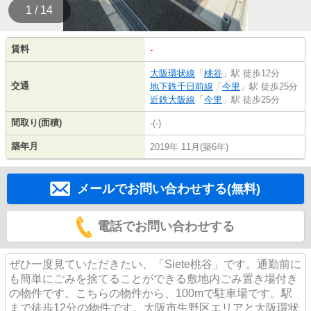
1 / 14
賃料
-
大阪環状線
「
桃谷
」駅 徒歩12分
交通
地下鉄千日前線
「
今里
」駅 徒歩25分
近鉄大阪線
「
今里
」駅 徒歩25分
間取り(面積)
-(-)
築年月
2019年 11月(築6年)
メールでお問い合わせする(無料)
電話でお問い合わせする
ぜひ一度見ていただきたい、「Siete桃谷」です。通勤前に
も簡単にごみを捨てることができる敷地内ごみ置き場付き
の物件です。こちらの物件から、100mで駐車場です。駅
まで徒歩12分の物件です。大阪市生野区エリアと大阪環状