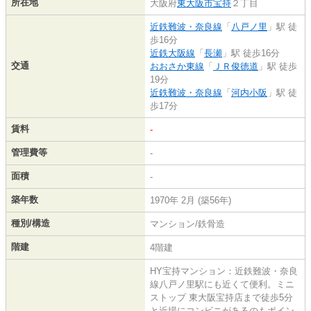
所在地
大阪府
東大阪市
宝持
２丁目
近鉄難波・奈良線
「
八戸ノ里
」駅 徒
歩16分
近鉄大阪線
「
長瀬
」駅 徒歩16分
交通
おおさか東線
「
ＪＲ俊徳道
」駅 徒歩
19分
近鉄難波・奈良線
「
河内小阪
」駅 徒
歩17分
賃料
-
管理費等
-
面積
-
築年数
1970年 2月 (築56年)
種別/構造
マンション/鉄骨造
階建
4階建
HY宝持マンション：近鉄難波・奈良
線八戸ノ里駅にも近くて便利。ミニ
ストップ 東大阪宝持店まで徒歩5分
と近場にコンビニがあるのもポイン