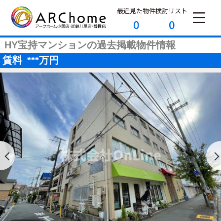
最近見た物件
検討リスト
0
0
HY宝持マンションの過去掲載物件情報
賃料
***
万円