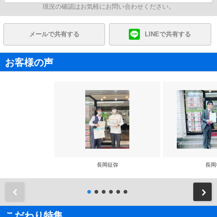
現況の確認はお気軽にお問い合わせください。
メールで共有する
LINEで共有する
お客様の声
長岡征弥
長岡
前
こだわり特集