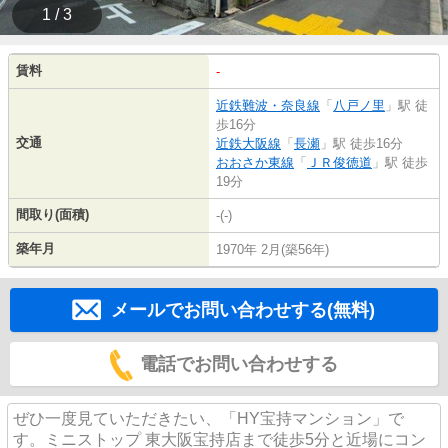
1 / 3
賃料
-
近鉄難波・奈良線
「
八戸ノ里
」駅 徒
歩16分
交通
近鉄大阪線
「
長瀬
」駅 徒歩16分
おおさか東線
「
ＪＲ俊徳道
」駅 徒歩
19分
間取り(面積)
-(-)
築年月
1970年 2月(築56年)
メールでお問い合わせする(無料)
電話でお問い合わせする
ぜひ一度見ていただきたい、「HY宝持マンション」で
す。ミニストップ 東大阪宝持店まで徒歩5分と近場にコン