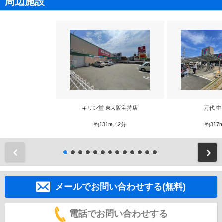
周辺施設
キリン堂 東大阪宝持店
万代 
約131m／2分
約317
前
メールでお問い合わせする(無料)
電話でお問い合わせする