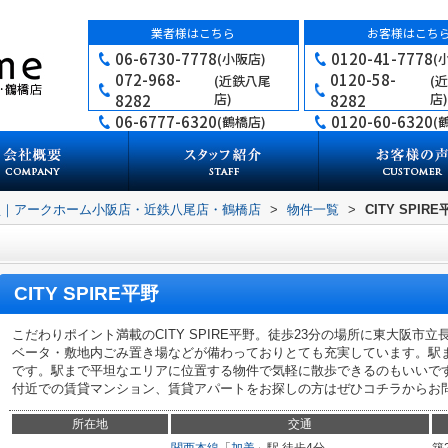
業者様はこちら
お客様はこち
06-6730-7778
0120-41-7778
(小阪店)
(
072-968-
0120-58-
(近鉄八尾
(
店)
店)
8282
8282
06-6777-6320
0120-60-6320
(鶴橋店)
(
買｜アークホーム小阪店・近鉄八尾店・鶴橋店
>
物件一覧
>
CITY SPIR
CITY SPIRE平野
こだわりポイント満載のCITY SPIRE平野。徒歩23分の場所に東大阪
ベータ・敷地内ごみ置き場などが備わっておりとても充実しています。駅
です。駅まで平坦なエリアに位置する物件で気軽に散歩できるのもいいで
付近での賃貸マンション、賃貸アパートをお探しの方はぜひコチラからお
所在地
交通