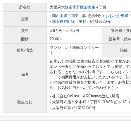
所在地
大阪府
大阪市平野区
加美東
４丁目
関西本線
「
加美
」駅 徒歩4分
おおさか東線
交通
地下鉄谷町線
「
平野
」駅 徒歩29分
賃料
5.6万円～5.9万円
管理費・共
面積
23.00㎡
築年月（築
マンション / 鉄筋コンクリー
種別/構造
階建
ト
徒歩23分の場所に東大阪市立長瀬西小学校が
エレベータなどが備わっておりとても充実して
されることがないので快適です。こちらはマン
備考
ードで初期費用がお支払いいただけるので、決
が地域の賃貸情報をご提供いたします。お客様
ら、お気軽に当社へお問い合わせ下さい。
株式会社OnLine ARChome近鉄八尾店
大阪府八尾市東本町３丁目6-13 WINビル 1F
取扱会社
大阪府知事 (2) 第62741号