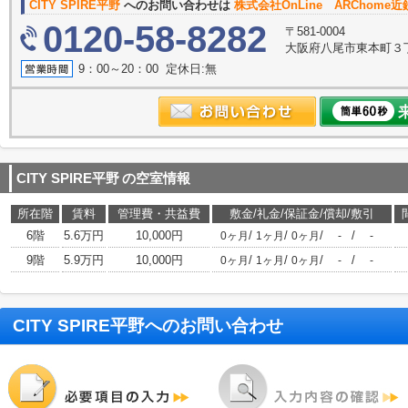
CITY SPIRE平野
へのお問い合わせは
株式会社OnLine ARChome
0120-58-8282
〒581-0004
大阪府八尾市東本町３丁目6
9：00～20：00 定休日:無
CITY SPIRE平野
の空室情報
所在階
賃料
管理費・共益費
敷金/礼金/保証金/償却/敷引
6階
5.6万円
10,000円
/
/
/
/
0ヶ月
1ヶ月
0ヶ月
-
-
9階
5.9万円
10,000円
/
/
/
/
0ヶ月
1ヶ月
0ヶ月
-
-
CITY SPIRE平野
へのお問い合わせ