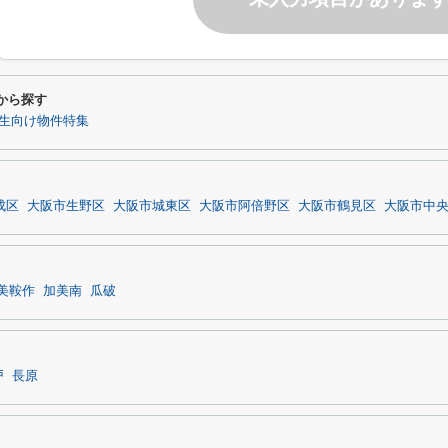
件から探す
生向け物件特集
成区
大阪市生野区
大阪市城東区
大阪市阿倍野区
大阪市鶴見区
大阪市中
美鞍作
加美南
瓜破
戸
長原