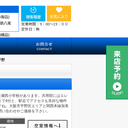
ら
お気に入り
小阪店)
閲覧履歴
近鉄八尾
営業時間：9：00～19：００
定休日：無
鶴橋店)
E平野
市立長瀬西小学校があります。共用部にはエレ
まで4分と、駅近でアクセスも良好な物件
すね。大阪市平野区エリアと関西本線加美
問い合わせやご連絡を下さい。
建物
空室情報へ