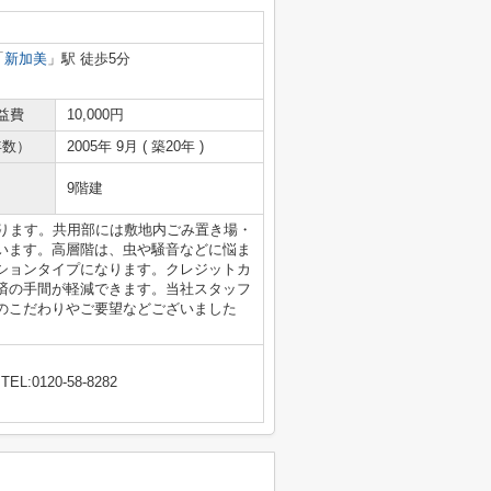
「
新加美
」駅 徒歩5分
益費
10,000円
年数）
2005年 9月 ( 築20年 )
9階建
あります。共用部には敷地内ごみ置き場・
います。高層階は、虫や騒音などに悩ま
ションタイプになります。クレジットカ
済の手間が軽減できます。当社スタッフ
のこだわりやご要望などございました
TEL:0120-58-8282