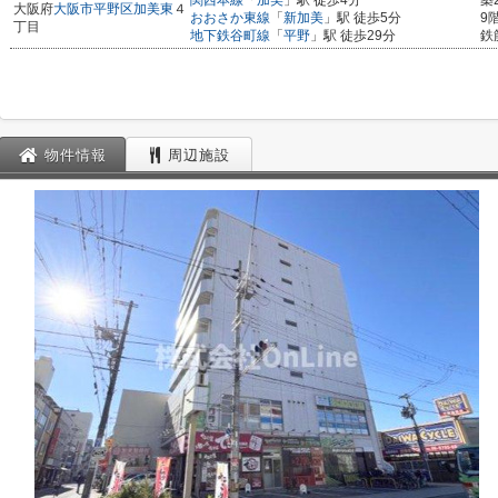
関西本線
「
加美
」駅 徒歩4分
築
大阪府
大阪市平野区
加美東
４
おおさか東線
「
新加美
」駅 徒歩5分
9
丁目
地下鉄谷町線
「
平野
」駅 徒歩29分
鉄
物件情報
周辺施設