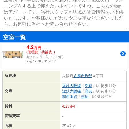
ニングをする上で抑えたいポイントですね。こちらの物件
はアパートです。当社スタッフが地域の賃貸情報をご提供
いたします。お客様のこだわりやご要望などございました
ら、お気軽に当社へお問い合わせ下さい。
空室一覧
4.2
万
円
(管理費・共益費 -)
敷：0ヶ月｜礼：10万円
2階 / 2DK / 35.47㎡
所在地
大阪府
八尾市
刑部
４丁目
近鉄大阪線
「
恩智
」駅 徒歩11分
交通
近鉄大阪線
「
高安
」駅 徒歩12分
関西本線
「
志紀
」駅 徒歩24分
賃料
4.2万円
管理費等
-
面積
35.47㎡