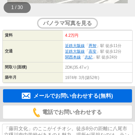
1 / 30
パノラマ写真を見る
賃料
4.2万円
近鉄大阪線
「
恩智
」駅 徒歩11分
交通
近鉄大阪線
「
高安
」駅 徒歩12分
関西本線
「
志紀
」駅 徒歩24分
間取り(面積)
2DK(35.47㎡)
築年月
1974年 3月(築52年)
メールでお問い合わせする(無料)
電話でお問い合わせする
「藤田文化」のここがイチオシ。徒歩8分の距離に八尾市
立曙川南中学校があるのも魅力。場所が平坦なのは、ラン