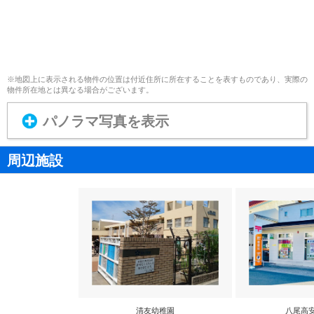
※地図上に表示される物件の位置は付近住所に所在することを表すものであり、実際の
物件所在地とは異なる場合がございます。
パノラマ写真を表示
周辺施設
清友幼稚園
八尾高