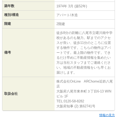
築年数
1974年 3月 (築52年)
種別/構造
アパート/木造
階建
2階建
徒歩8分の距離に八尾市立曙川南中学
校があるのも魅力。駅までのアクセ
スが良い、徒歩11分のところに位置
する物件です。こちらの物件はアパ
備考
ートです。最上階の物件です。でき
るだけ早めに不動産情報を集めたい
方は当社スタッフまでご連絡くださ
い。地域の不動産情報をいち早くお
届けします。
株式会社OnLine ARChome近鉄八尾
店
大阪府八尾市東本町３丁目6-13 WIN
取扱会社
ビル 1F
TEL:0120-58-8282
大阪府知事 (2) 第62741号
情報の見方