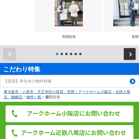
長岡征弥
長岡
前
こだわり特集
【賃貸】学生向け物件特集
東大阪市・八尾市・天王寺区の賃貸・売買｜アークホーム小阪店・近鉄八尾
店・鶴橋店
>
物件一覧
>
藤田文化
アークホーム小阪店にお問い合わせ
アークホーム近鉄八尾店にお問い合わせ