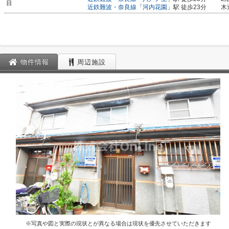
目
近鉄難波・奈良線
「
河内花園
」駅 徒歩23分
木
物件情報
周辺施設
※写真や図と実際の現状とが異なる場合は現状を優先させていただきます