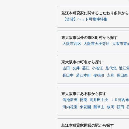
若江本町貸家に関するこだわり条件から
【賃貸】ペット可物件特集
東大阪市以外の市区町村から探す
大阪市西区
大阪市天王寺区
大阪市東
東大阪市の町名から探す
吉田
友井
菱江
小若江
足代北
近江
長田中
若江本町
俊徳町
永和
長田西
東大阪市にある駅から探す
鴻池新田
徳庵
高井田中央
ＪＲ河内
河内花園
東花園
瓢箪山
枚岡
額田
若江本町貸家周辺の駅から探す