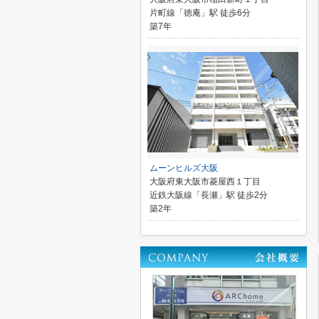
片町線「徳庵」駅 徒歩6分
築7年
ムーンヒルズ大阪
大阪府東大阪市菱屋西１丁目
近鉄大阪線「長瀬」駅 徒歩2分
築2年