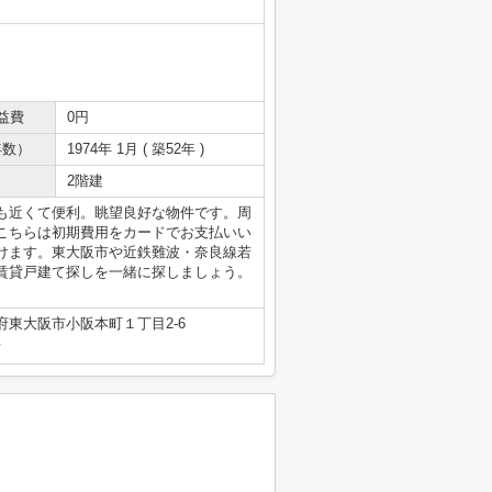
益費
0円
年数）
1974年 1月 ( 築52年 )
2階建
も近くて便利。眺望良好な物件です。周
こちらは初期費用をカードでお支払いい
けます。東大阪市や近鉄難波・奈良線若
賃貸戸建て探しを一緒に探しましょう。
府東大阪市小阪本町１丁目2-6
号