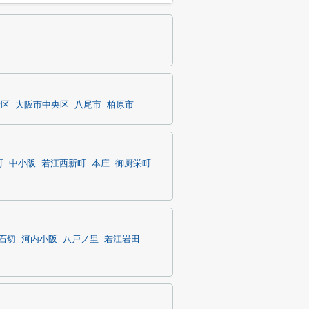
野区
大阪市中央区
八尾市
柏原市
町
中小阪
若江西新町
本庄
御厨栄町
石切
河内小阪
八戸ノ里
若江岩田