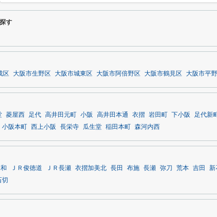
探す
成区
大阪市生野区
大阪市城東区
大阪市阿倍野区
大阪市鶴見区
大阪市平
堂
菱屋西
足代
高井田元町
小阪
高井田本通
衣摺
岩田町
下小阪
足代新
小阪本町
西上小阪
長栄寺
瓜生堂
稲田本町
森河内西
永和
ＪＲ俊徳道
ＪＲ長瀬
衣摺加美北
長田
布施
長瀬
弥刀
荒本
吉田
新
石切