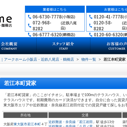
業者様はこちら
お客様はこち
06-6730-7778
0120-41-7778
(小阪店)
(
072-968-
0120-58-
(近鉄八尾
(
店)
店)
8282
8282
06-6777-6320
0120-60-6320
(鶴橋店)
(
買｜アークホーム小阪店・近鉄八尾店・鶴橋店
>
物件一覧
>
若江本町貸家
若江本町貸家
「若江本町貸家」のここがイチオシ。駐車場まで100mのテラスハウス、
テラスハウスです。初期費用のカード決済ができます。自分に合った賃貸
東大阪市エリアや近鉄難波・奈良線若江岩田付近での賃貸戸建て探しをお
所在地
交通
近鉄難波・奈良線
「
若江岩田
」駅 徒歩13分
築
大阪府
東大阪市
若江本町
４丁
近鉄難波・奈良線
「
八戸ノ里
」駅 徒歩23分
2