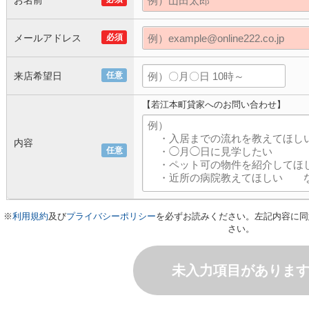
お名前
メールアドレス
必須
来店希望日
任意
【若江本町貸家へのお問い合わせ】
内容
任意
※
利用規約
及び
プライバシーポリシー
を必ずお読みください。左記内容に同
さい。
未入力項目がありま