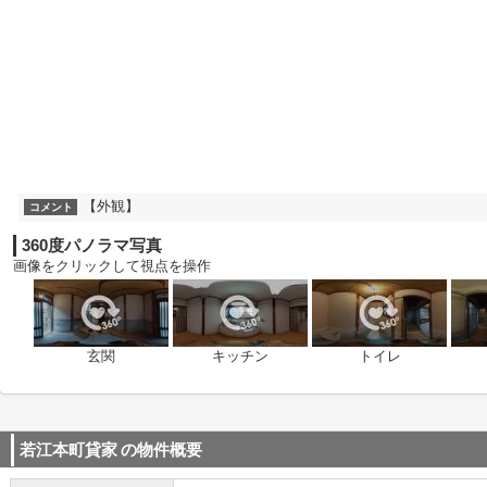
【外観】
コメント
360度パノラマ写真
画像をクリックして視点を操作
玄関
キッチン
トイレ
若江本町貸家
の物件概要