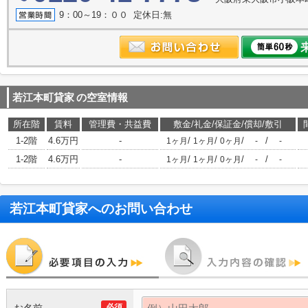
9：00～19：００ 定休日:無
若江本町貸家
の空室情報
所在階
賃料
管理費・共益費
敷金/礼金/保証金/償却/敷引
1-2階
4.6万円
-
/
/
/
/
1ヶ月
1ヶ月
0ヶ月
-
-
1-2階
4.6万円
-
/
/
/
/
1ヶ月
1ヶ月
0ヶ月
-
-
若江本町貸家
へのお問い合わせ
必須