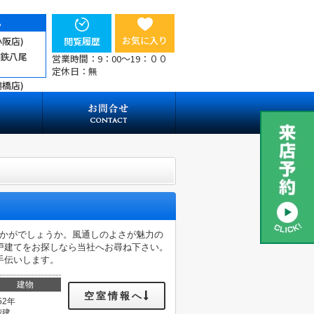
ら
お気に入り
小阪店)
閲覧履歴
近鉄八尾
営業時間：9：00～19：００
定休日：無
鶴橋店)
いかがでしょうか。風通しのよさが魅力の
戸建てをお探しなら当社へお尋ね下さい。
手伝いします。
建物
空室情報へ
52年
階建