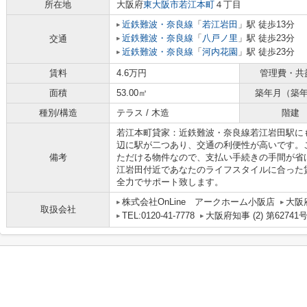
所在地
大阪府
東大阪市
若江本町
４丁目
近鉄難波・奈良線
「
若江岩田
」駅 徒歩13分
近鉄難波・奈良線
「
八戸ノ里
」駅 徒歩23分
交通
近鉄難波・奈良線
「
河内花園
」駅 徒歩23分
賃料
4.6万円
管理費・共
面積
53.00㎡
築年月（築
種別/構造
テラス / 木造
階建
若江本町貸家：近鉄難波・奈良線若江岩田駅に
辺に駅が二つあり、交通の利便性が高いです。
備考
ただける物件なので、支払い手続きの手間が省
江岩田付近であなたのライフスタイルに合った
全力でサポート致します。
株式会社OnLine アークホーム小阪店
大阪
取扱会社
TEL:0120-41-7778
大阪府知事 (2) 第62741