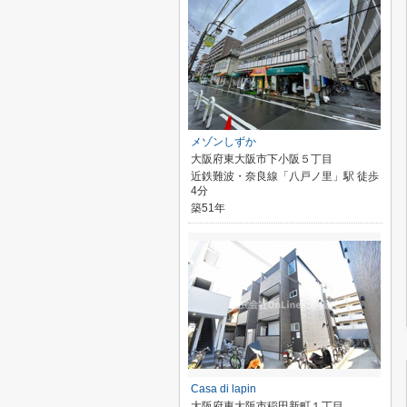
メゾンしずか
大阪府東大阪市下小阪５丁目
近鉄難波・奈良線「八戸ノ里」駅 徒歩
4分
築51年
Casa di lapin
大阪府東大阪市稲田新町１丁目