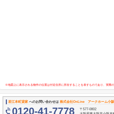
※地図上に表示される物件の位置は付近住所に所在することを表すものであり、実際
若江本町貸家
へのお問い合わせは
株式会社OnLine アークホーム小
0120-41-7778
〒577-0802
大阪府東大阪市小阪本町