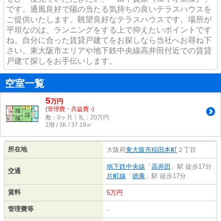
です。通風良好で陽の当たる気持ちの良いテラスハウスを
ご提供いたします。眺望良好なテラスハウスです。場所が
平坦なのは、ランニングをする上で抑えたいポイントです
ね。自分に合った賃貸戸建てをお探しなら当社へお尋ね下
さい。東大阪市エリアや地下鉄中央線高井田付近での賃貸
戸建て探しをお手伝いします。
空室一覧
5
万
円
(管理費・共益費 -)
敷：0ヶ月｜礼：20万円
1階 / 3K / 37.19㎡
所在地
大阪府
東大阪市
稲田本町
２丁目
地下鉄中央線
「
高井田
」駅 徒歩17分
交通
片町線
「
徳庵
」駅 徒歩17分
賃料
5万円
管理費等
-