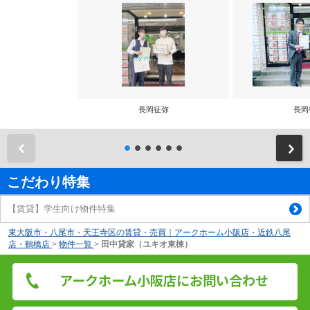
長岡征弥
長岡
前
こだわり特集
【賃貸】学生向け物件特集
東大阪市・八尾市・天王寺区の賃貸・売買｜アークホーム小阪店・近鉄八尾
店・鶴橋店
>
物件一覧
>
田中貸家（ユキオ東棟）
アークホーム小阪店にお問い合わせ