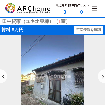
最近見た物件
検討リスト
0
0
田中貸家（ユキオ東棟）（
1
室）
賃料
5万円
空室情報を確認