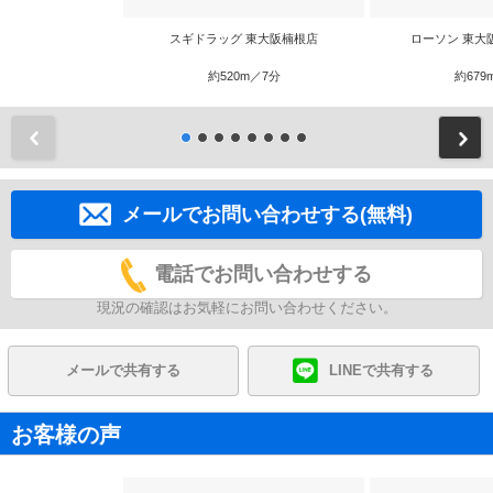
スギドラッグ 東大阪楠根店
ローソン 東大
約520m／7分
約679
前
メールでお問い合わせする(無料)
電話でお問い合わせする
現況の確認はお気軽にお問い合わせください。
メールで共有する
LINEで共有する
お客様の声