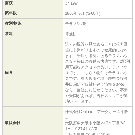
面積
37.19㎡
築年数
1966年 5月 (築60年)
種別/構造
テラス/木造
階建
1階建
遠くの風景を見つめることは視力回
復にも繋がりますので健康的になれ
ます。平坦な場所にあるテラスハウ
スなら毎日の移動も快適です。2駅利
用可能なアクセスの良いテラスハウ
備考
スです。こちらの物件はテラスハウ
スです。東大阪市や地下鉄中央線高
井田周辺で賃貸戸建て情報をお探し
なら、当社にお任せください。不安
や疑問があれば、当社スタッフが解
消いたします。
株式会社OnLine アークホーム小阪
店
取扱会社
大阪府東大阪市小阪本町１丁目2-6
TEL:0120-41-7778
大阪府知事 (2) 第62741号