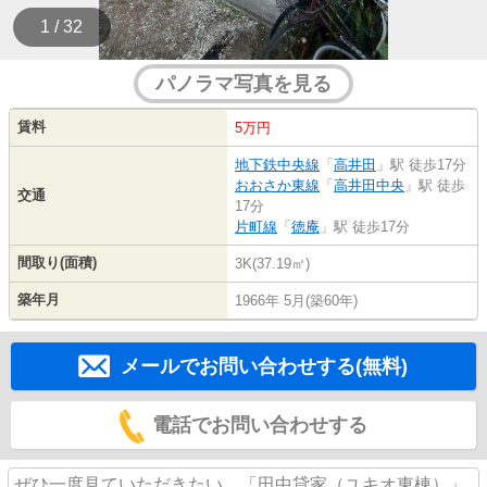
1 / 32
パノラマ写真を見る
賃料
5万円
地下鉄中央線
「
高井田
」駅 徒歩17分
おおさか東線
「
高井田中央
」駅 徒歩
交通
17分
片町線
「
徳庵
」駅 徒歩17分
間取り(面積)
3K(37.19㎡)
築年月
1966年 5月(築60年)
メールでお問い合わせする(無料)
電話でお問い合わせする
ぜひ一度見ていただきたい、「田中貸家（ユキオ東棟）」