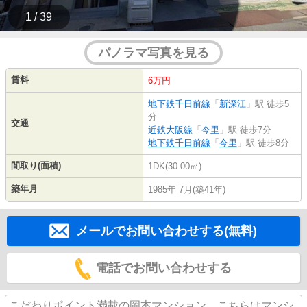
1 / 39
パノラマ写真を見る
賃料
6万円
地下鉄千日前線
「
新深江
」駅 徒歩5
分
交通
近鉄大阪線
「
今里
」駅 徒歩7分
地下鉄千日前線
「
今里
」駅 徒歩8分
間取り(面積)
1DK(30.00㎡)
築年月
1985年 7月(築41年)
メールでお問い合わせする(無料)
電話でお問い合わせする
こだわりポイント満載の岡本マンション。こちらはマンシ