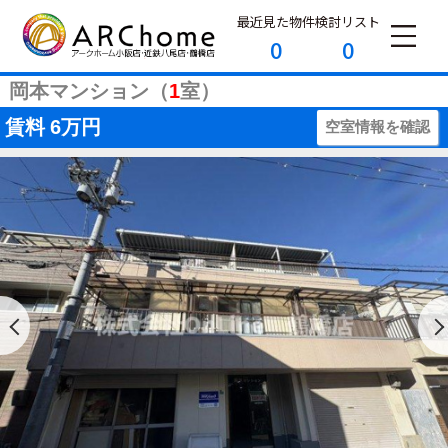
最近見た物件
検討リスト
0
0
岡本マンション（
1
室）
賃料
6万円
空室情報を確認