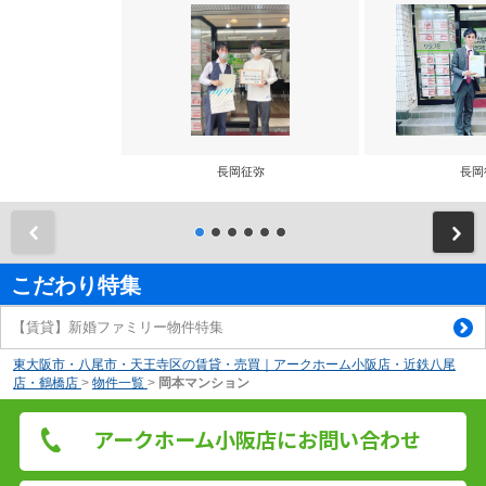
長岡征弥
長岡
前
こだわり特集
【賃貸】新婚ファミリー物件特集
東大阪市・八尾市・天王寺区の賃貸・売買｜アークホーム小阪店・近鉄八尾
店・鶴橋店
>
物件一覧
>
岡本マンション
アークホーム小阪店にお問い合わせ