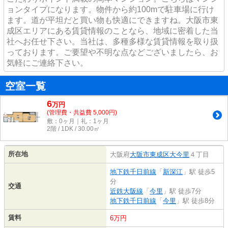
ョンタイプになります。物件から約100mで駐車場に行け
ます。道が平坦だと買い物も快適にできますね。大阪市東
成区エリアにある賃貸情報のことなら、地域に密着した当
社へお任せ下さい。当社は、多種多様な賃貸情報を取り扱
っております。ご要望や不明な点などございましたら、お
気軽にご連絡下さい。
空室一覧
6
万
円
(管理費・共益費 5,000円)
敷：0ヶ月｜礼：1ヶ月
2階 / 1DK / 30.00㎡
所在地
大阪府
大阪市東成区
大今里
４丁目
地下鉄千日前線
「
新深江
」駅 徒歩5
分
交通
近鉄大阪線
「
今里
」駅 徒歩7分
地下鉄千日前線
「
今里
」駅 徒歩8分
賃料
6万円