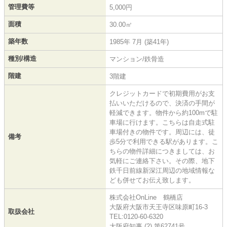
管理費等
5,000円
面積
30.00㎡
築年数
1985年 7月 (築41年)
種別/構造
マンション/鉄骨造
階建
3階建
クレジットカードで初期費用がお支
払いいただけるので、決済の手間が
軽減できます。物件から約100mで駐
車場に行けます。こちらは自走式駐
車場付きの物件です。周辺には、徒
備考
歩5分で利用できる駅があります。こ
ちらの物件詳細につきましては、お
気軽にご連絡下さい。その際、地下
鉄千日前線新深江周辺の地域情報な
ども併せてお伝え致します。
株式会社OnLine 鶴橋店
大阪府大阪市天王寺区味原町16-3
取扱会社
TEL:0120-60-6320
大阪府知事 (2) 第62741号