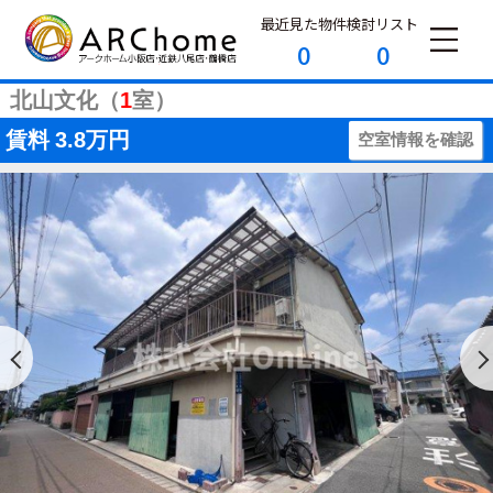
最近見た物件
検討リスト
0
0
北山文化（
1
室）
賃料
3.8万円
空室情報を確認