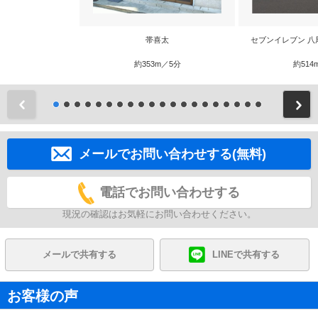
帯喜太
セブンイレブン 八
約353m／5分
約514
前
メールでお問い合わせする(無料)
電話でお問い合わせする
現況の確認はお気軽にお問い合わせください。
メールで共有する
LINEで共有する
お客様の声