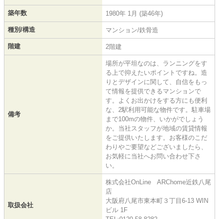
築年数
1980年 1月 (築46年)
種別/構造
マンション/鉄骨造
階建
2階建
場所が平坦なのは、ランニングをす
る上で抑えたいポイントですね。造
りとデザインに関して、自信をもっ
て情報を提供できるマンションで
す。よくお出かけをする方にも便利
な、2駅利用可能な物件です。駐車場
備考
まで100mの物件、いかがでしょう
か。当社スタッフが地域の賃貸情報
をご提供いたします。お客様のこだ
わりやご要望などございましたら、
お気軽に当社へお問い合わせ下さ
い。
株式会社OnLine ARChome近鉄八尾
店
大阪府八尾市東本町３丁目6-13 WIN
取扱会社
ビル 1F