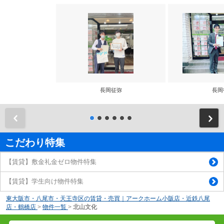
長岡征弥
長岡
前
こだわり特集
【賃貸】敷金礼金ゼロ物件特集
【賃貸】学生向け物件特集
東大阪市・八尾市・天王寺区の賃貸・売買｜アークホーム小阪店・近鉄八尾
店・鶴橋店
>
物件一覧
>
北山文化