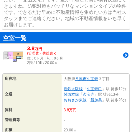
きますね。防犯対策もバッチリなマンションタイプの物件
です。できるだけ早めに不動産情報を集めたい方は当社ス
タッフまでご連絡ください。地域の不動産情報をいち早く
お届けします。
空室一覧
3.8
万
円
(管理費・共益費 -)
敷：0ヶ月｜礼：0ヶ月
2階 / 1DK / 20.00㎡
所在地
大阪府
八尾市
久宝寺
３丁目
近鉄大阪線
「
久宝寺口
」駅 徒歩12分
交通
関西本線
「
久宝寺
」駅 徒歩13分
おおさか東線
「
新加美
」駅 徒歩26分
賃料
3.8万円
管理費等
-
面積
20.00㎡