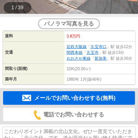
1 / 39
パノラマ写真を見る
賃料
3.8万円
近鉄大阪線
「
久宝寺口
」駅 徒歩12分
交通
関西本線
「
久宝寺
」駅 徒歩13分
おおさか東線
「
新加美
」駅 徒歩26分
間取り(面積)
1DK(20.00㎡)
築年月
1980年 1月(築46年)
メールでお問い合わせする(無料)
電話でお問い合わせする
こだわりポイント満載の北山文化。ぜひ一度見ていただき
たい、「北山文化」です。道が平坦だと買い物も快適にで