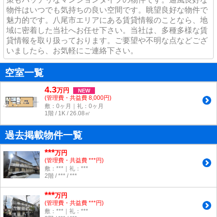
物件はいつでも気持ちの良い空間です。眺望良好な物件で
魅力的です。八尾市エリアにある賃貸情報のことなら、地
域に密着した当社へお任せ下さい。当社は、多種多様な賃
貸情報を取り扱っております。ご要望や不明な点などござ
いましたら、お気軽にご連絡下さい。
空室一覧
4.3
万
円
NEW
(管理費・共益費 8,000円)
敷：0ヶ月｜礼：0ヶ月
1階 / 1K / 26.08㎡
過去掲載物件一覧
***
万円
(管理費・共益費 ***円)
敷：***｜礼：***
2階 / *** / ***
***
万円
(管理費・共益費 ***円)
敷：***｜礼：***