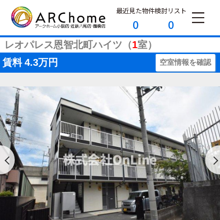
最近見た物件
検討リスト
0
0
レオパレス恩智北町ハイツ（
1
室）
賃料
4.3万円
空室情報を確認