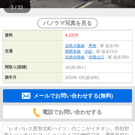
1 / 33
パノラマ写真を見る
賃料
4.3万円
近鉄大阪線
「
恩智
」駅 徒歩3分
交通
関西本線
「
志紀
」駅 徒歩21分
近鉄信貴線
「
信貴山口
」駅 徒歩29分
間取り(面積)
1K(26.08㎡)
築年月
2010年 4月(築16年)
メールでお問い合わせする(無料)
電話でお問い合わせする
「レオパレス恩智北町ハイツ」のここがイチオシ。防犯対
策もバッチリなマンションタイプの物件です。通風良好な