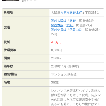
3階 / *** / ***
所在地
大阪府
八尾市
恩智北町
１丁目365-1
近鉄大阪線
「
恩智
」駅 徒歩3分
関西本線
「
志紀
」駅 徒歩21分
交通
近鉄信貴線
「
信貴山口
」駅 徒歩26～
29分
賃料
4.3万円
管理費等
8,000円
面積
26.08㎡
築年数
2010年 4月 (築16年)
種別/構造
マンション/鉄骨造
階建
3階建
レオパレス恩智北町ハイツ：近鉄大
阪線恩智駅にも近くて便利。徒歩12
分の距離に八尾市立曙川南中学校が
あるのも魅力。こちらの物件はマン