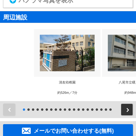
パノラマ写真を表示
周辺施設
清友幼稚園
八尾市立曙
約526m／7分
約948
前
メールでお問い合わせする(無料)