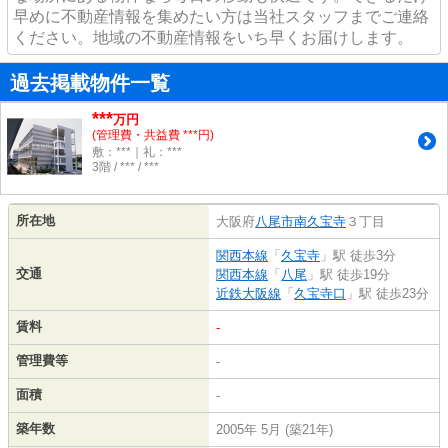
早めに不動産情報を集めたい方は当社スタッフまでご連絡
ください。地域の不動産情報をいち早くお届けします。
過去掲載物件一覧
***
万円
(管理費・共益費 ***円)
敷：***｜礼：***
3階 / *** / ***
所在地
大阪府
八尾市
南久宝寺
３丁目
関西本線
「
久宝寺
」駅 徒歩3分
交通
関西本線
「
八尾
」駅 徒歩19分
近鉄大阪線
「
久宝寺口
」駅 徒歩23分
賃料
-
管理費等
-
面積
-
築年数
2005年 5月 (築21年)