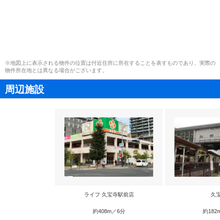
※地図上に表示される物件の位置は付近住所に所在することを表すものであり、実際の
物件所在地とは異なる場合がございます。
周辺施設
ライフ 久宝寺駅前店
久
約408m／6分
約182