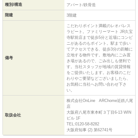
種別/構造
アパート/鉄骨造
階建
3階建
こだわりポイント満載のレオパレス
ラピート。ファミリーマート JR久宝
寺駅前店まで徒歩5分と近場にコンビ
ニがあるのもポイント。駅まで歩い
てアクセスできる、徒歩3分の距離に
立地する物件です。敷地内にごみ置
備考
き場があるので、ごみ出しも便利で
す。当社スタッフが地域の賃貸情報
をご提供いたします。お客様のこだ
わりやご要望などございましたら、
お気軽に当社へお問い合わせ下さ
い。
株式会社OnLine ARChome近鉄八尾
店
大阪府八尾市東本町３丁目6-13 WIN
取扱会社
ビル 1F
TEL:0120-58-8282
大阪府知事 (2) 第62741号