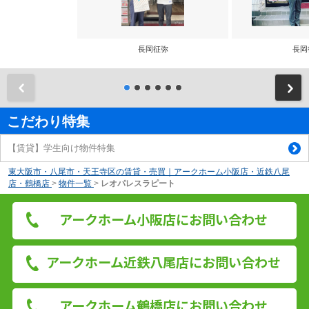
長岡征弥
長岡
前
こだわり特集
【賃貸】学生向け物件特集
東大阪市・八尾市・天王寺区の賃貸・売買｜アークホーム小阪店・近鉄八尾
店・鶴橋店
>
物件一覧
>
レオパレスラピート
アークホーム小阪店にお問い合わせ
アークホーム近鉄八尾店にお問い合わせ
アークホーム鶴橋店にお問い合わせ