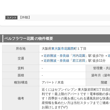
【外観】
コメント
ベルフラワー花園
の物件概要
所在地
大阪府
東大阪市
花園西町
１丁目
近鉄難波・奈良線
「
河内花園
」駅 徒歩7分
交通
近鉄難波・奈良線
「
若江岩田
」駅 徒歩11分
賃料
-
管理費・共
面積
-
築年月（築
種別/構造
アパート / 木造
階建
近くにはセブンイレブン 東大阪岩田町1丁目店(
利です！最上階のアパートです！電車移動の多
備考
す！四季折々の風を感じられる通風良好な快適
産情報を集めたい方は当社スタッフまでご連絡
お届けします(^o^)