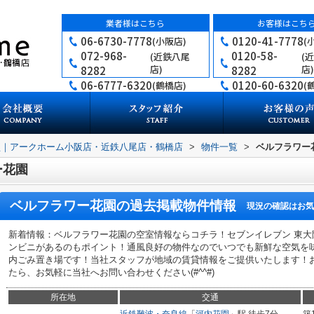
業者様はこちら
お客様はこち
06-6730-7778
0120-41-7778
(小阪店)
(
072-968-
0120-58-
(近鉄八尾
(
店)
店)
8282
8282
06-6777-6320
0120-60-6320
(鶴橋店)
(
買｜アークホーム小阪店・近鉄八尾店・鶴橋店
>
物件一覧
>
ベルフラワー
ー花園
ベルフラワー花園
の過去掲載物件情報
現況の確認はお気
新着情報：ベルフラワー花園の空室情報ならコチラ！セブンイレブン 東大
ンビニがあるのもポイント！通風良好の物件なのでいつでも新鮮な空気を
内ごみ置き場です！当社スタッフが地域の賃貸情報をご提供いたします！
たら、お気軽に当社へお問い合わせください(#^^#)
所在地
交通