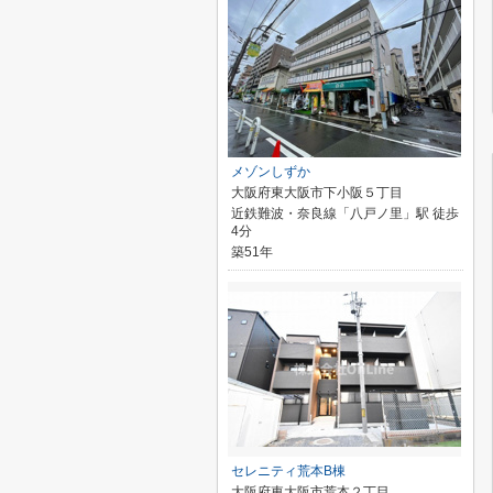
メゾンしずか
大阪府東大阪市下小阪５丁目
近鉄難波・奈良線「八戸ノ里」駅 徒歩
4分
築51年
セレニティ荒本B棟
大阪府東大阪市荒本２丁目