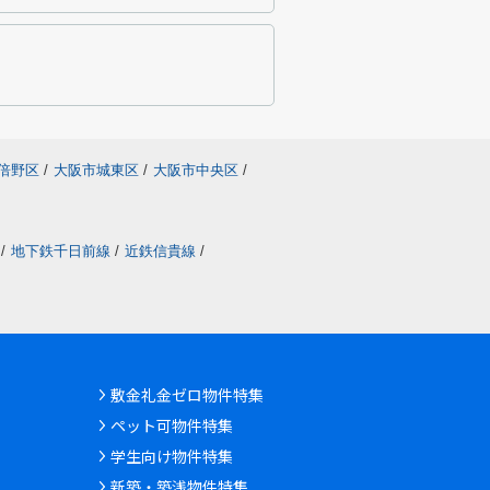
倍野区
/
大阪市城東区
/
大阪市中央区
/
/
地下鉄千日前線
/
近鉄信貴線
/
敷金礼金ゼロ物件特集
ペット可物件特集
学生向け物件特集
新築・築浅物件特集