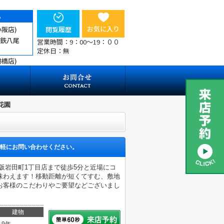
ら
お気に入り
小阪店)
閲覧履歴
近鉄八尾
営業時間：9：00～19：００
定休日：無
鶴橋店)
花園
軽にお問い合わせください。
阪岩田町1丁目店まで徒歩5分と近場にコ
味わえます！移動距離が短くてすむ、敷地
お客様のこだわりやご要望などございまし
建物