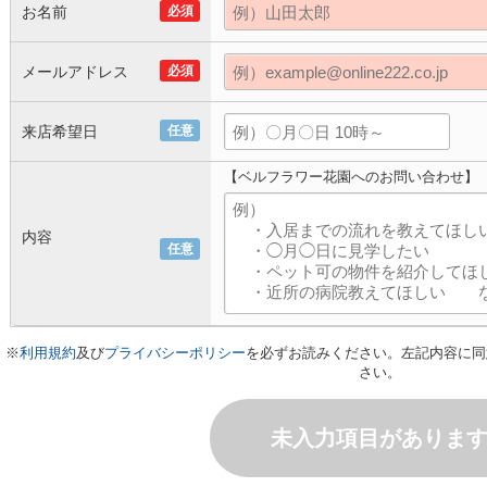
お名前
必須
メールアドレス
必須
来店希望日
任意
【ベルフラワー花園へのお問い合わせ】
内容
任意
※
利用規約
及び
プライバシーポリシー
を必ずお読みください。左記内容に同
さい。
未入力項目がありま