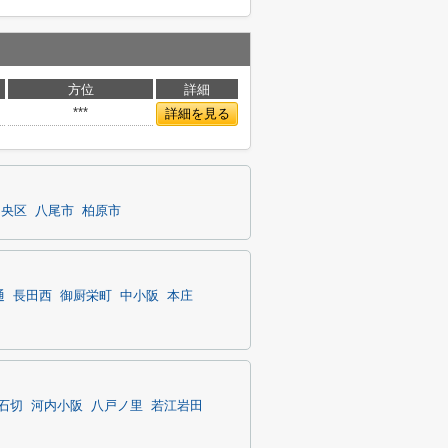
方位
詳細
***
詳細を見る
中央区
八尾市
柏原市
通
長田西
御厨栄町
中小阪
本庄
石切
河内小阪
八戸ノ里
若江岩田