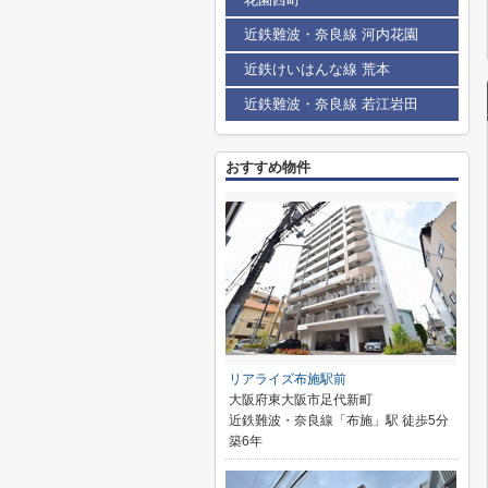
近鉄難波・奈良線 河内花園
近鉄けいはんな線 荒本
近鉄難波・奈良線 若江岩田
おすすめ物件
リアライズ布施駅前
大阪府東大阪市足代新町
近鉄難波・奈良線「布施」駅 徒歩5分
築6年