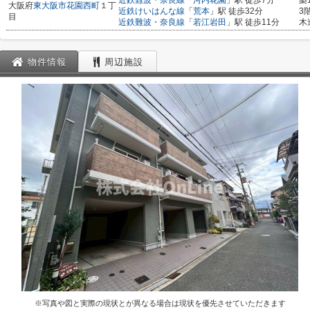
近鉄難波・奈良線
「
河内花園
」駅 徒歩7分
築
大阪府
東大阪市
花園西町
１丁
近鉄けいはんな線
「
荒本
」駅 徒歩32分
3
目
近鉄難波・奈良線
「
若江岩田
」駅 徒歩11分
木
物件情報
周辺施設
※写真や図と実際の現状とが異なる場合は現状を優先させていただきます