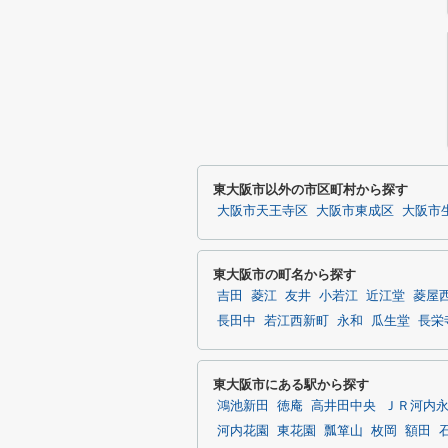
東大阪市以外の市区町村から探す
大阪市天王寺区
大阪市東成区
大阪市
東大阪市の町名から探す
吉田
菱江
友井
小若江
近江堂
菱屋
長田中
若江西新町
永和
瓜生堂
長栄
東大阪市にある駅から探す
鴻池新田
徳庵
高井田中央
ＪＲ河内
河内花園
東花園
瓢箪山
枚岡
額田