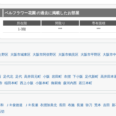
ベルフラワー花園
の過去に掲載したお部屋
所在階
間取り
専有面積
1-3階
***
***
生野区
大阪市城東区
大阪市阿倍野区
大阪市鶴見区
大阪市平野区
大阪市
西
足代北
足代
高井田元町
小阪
岩田町
衣摺
下小阪
足代新町
高井田本
寺
稲田本町
西上小阪
小阪本町
御厨南
森河内西
若江本町
永和
ＪＲ俊徳道
ＪＲ長瀬
衣摺加美北
長田
布施
長瀬
弥刀
荒本
吉田
新
石切