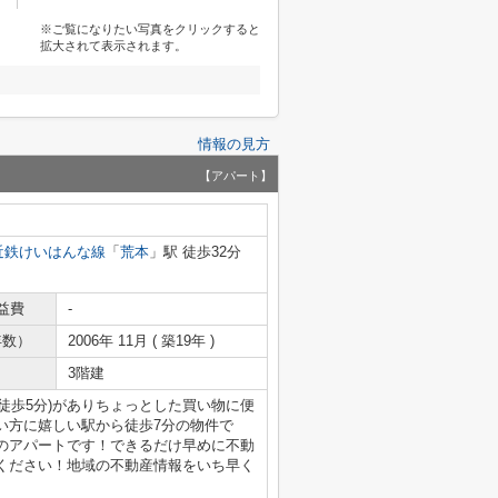
※ご覧になりたい写真をクリックすると
拡大されて表示されます。
情報の見方
【アパート】
近鉄けいはんな線
「
荒本
」駅 徒歩32分
益費
-
年数）
2006年 11月 ( 築19年 )
3階建
徒歩5分)がありちょっとした買い物に便
い方に嬉しい駅から徒歩7分の物件で
のアパートです！できるだけ早めに不動
ください！地域の不動産情報をいち早く