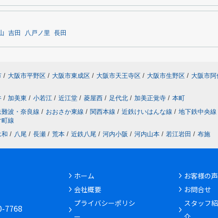
山
吉田
八戸ノ里
長田
市
/
大阪市平野区
/
大阪市東成区
/
大阪市天王寺区
/
大阪市生野区
/
大阪市阿
井
/
加美東
/
小若江
/
近江堂
/
菱屋西
/
足代北
/
加美正覚寺
/
本町
鉄難波・奈良線
/
おおさか東線
/
関西本線
/
近鉄けいはんな線
/
地下鉄中央線
片町線
永和
/
八尾
/
長瀬
/
荒本
/
近鉄八尾
/
河内小阪
/
河内山本
/
若江岩田
/
布施
ホーム
お客様の声
会社概要
お問合せ
6
プライバシーポリシ
スタッフ紹
30-7768
ー
介