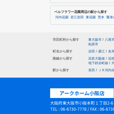
ベルフラワー花園周辺の駅から探す
河内花園
若江岩田
東花園
荒本
瓢箪
市区町村から探す
東大阪市
/
八尾
柏原市
町名から探す
吉田
/
菱江
/
友
路線から探す
近鉄大阪線
/
近
地下鉄谷町線
/
駅から探す
長田
/
ＪＲ河内
アークホーム小阪店
大阪府東大阪市小阪本町１丁目2-
TEL : 06-6730-7778 / FAX : 06-67