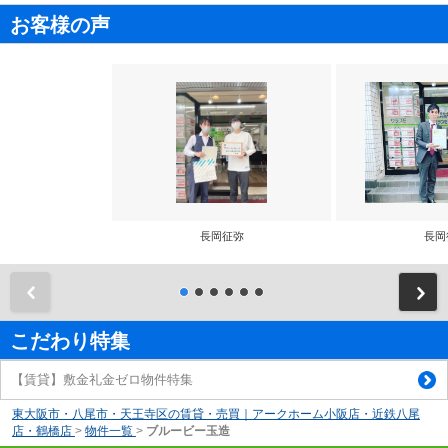
お客様の声
長岡征弥
長岡
前
こだわり特集
【賃貸】敷金礼金ゼロ物件特集
東大阪市・八尾市・天王寺区の賃貸・売買｜アークホーム小阪店・近鉄八尾
店・鶴橋店
>
物件一覧
>
ブルービー玉造