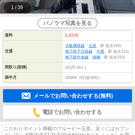
1 / 39
パノラマ写真を見る
賃料
5.4万円
大阪環状線
「
玉造
」駅 徒歩10分
交通
地下鉄千日前線
「
今里
」駅 徒歩12分
地下鉄中央線
「
緑橋
」駅 徒歩15分
間取り(面積)
1K(25.54㎡)
築年月
2008年 3月(築18年)
メールでお問い合わせする(無料)
電話でお問い合わせする
こだわりポイント満載のブルービー玉造。近くにはセブン
イレブン 大阪中道3丁目店(徒歩6分)がありちょっとした買