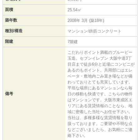
面積
25.54㎡
築年数
2008年 3月 (築18年)
種別/構造
マンション/鉄筋コンクリート
階建
7階建
こだわりポイント満載のブルービー
玉造。セブンイレブン 大阪中道3丁
目店まで徒歩6分と近場にコンビニが
あるのもポイント。共用部にはエレ
ベータ・敷地内ごみ置き場などが備
わっておりとても充実しています。
平坦な場所にあるマンションなら毎
備考
日の移動も快適です。こちらの物件
はマンションです。大阪市東成区エ
リアにある賃貸情報のことなら、地
域に密着した当社へお任せ下さい。
当社は、多種多様な賃貸情報を取り
扱っております。ご要望や不明な点
などございましたら、お気軽にご連
絡下さい。