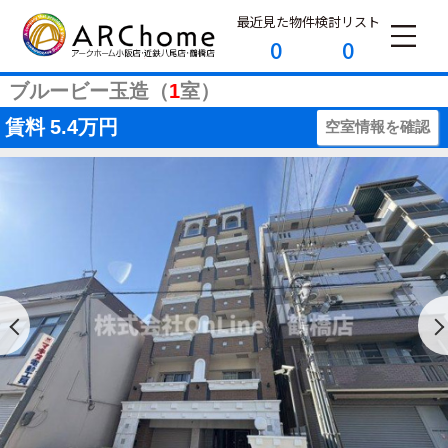
最近見た物件
検討リスト
0
0
ブルービー玉造（
1
室）
賃料
5.4万円
空室情報を確認