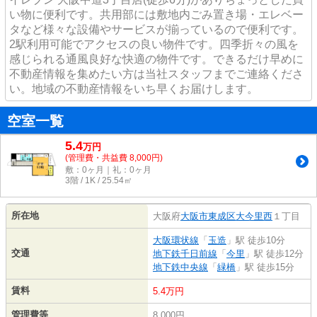
い物に便利です。共用部には敷地内ごみ置き場・エレベー
タなど様々な設備やサービスが揃っているので便利です。
2駅利用可能でアクセスの良い物件です。四季折々の風を
感じられる通風良好な快適の物件です。できるだけ早めに
不動産情報を集めたい方は当社スタッフまでご連絡くださ
い。地域の不動産情報をいち早くお届けします。
空室一覧
5.4
万
円
(管理費・共益費 8,000円)
敷：0ヶ月｜礼：0ヶ月
3階 / 1K / 25.54㎡
所在地
大阪府
大阪市東成区
大今里西
１丁目
大阪環状線
「
玉造
」駅 徒歩10分
交通
地下鉄千日前線
「
今里
」駅 徒歩12分
地下鉄中央線
「
緑橋
」駅 徒歩15分
賃料
5.4万円
管理費等
8,000円