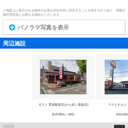
※地図上に表示される物件の位置は付近住所に所在することを表すものであり、実際の
物件所在地とは異なる場合がございます。
パノラマ写真を表示
周辺施設
ガスト 荒本駅前店(から好し取扱店)
マクドナルド
約3785m／48分
約5106