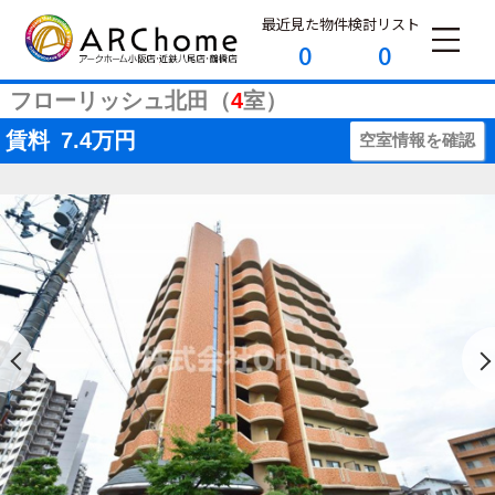
最近見た物件
検討リスト
0
0
フローリッシュ北田（
4
室）
賃料
7.4
万円
空室情報を確認