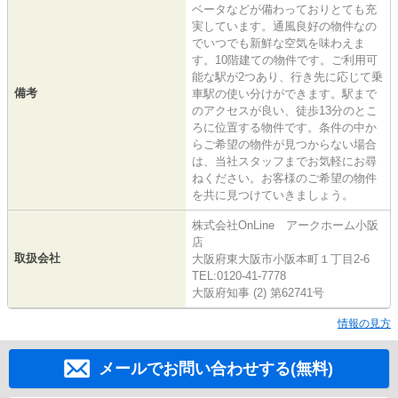
ベータなどが備わっておりとても充
実しています。通風良好の物件なの
でいつでも新鮮な空気を味わえま
す。10階建ての物件です。ご利用可
能な駅が2つあり、行き先に応じて乗
備考
車駅の使い分けができます。駅まで
のアクセスが良い、徒歩13分のとこ
ろに位置する物件です。条件の中か
らご希望の物件が見つからない場合
は、当社スタッフまでお気軽にお尋
ねください。お客様のご希望の物件
を共に見つけていきましょう。
株式会社OnLine アークホーム小阪
店
取扱会社
大阪府東大阪市小阪本町１丁目2-6
TEL:0120-41-7778
大阪府知事 (2) 第62741号
情報の見方
メールでお問い合わせする(無料)