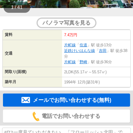
1 / 41
パノラマ写真を見る
賃料
7.4万円
片町線
「
住道
」駅 徒歩13分
近鉄けいはんな線
「
吉田
」駅 徒歩38
交通
分
片町線
「
野崎
」駅 徒歩36分
間取り(面積)
2LDK(55.17㎡～55.57㎡)
築年月
1994年 12月(築31年)
メールでお問い合わせする(無料)
電話でお問い合わせする
ぜひ一度見ていただきたい、「フローリッシュ北田」で