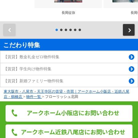
長岡征弥
長岡
前
こだわり特集
【賃貸】敷金礼金ゼロ物件特集
【賃貸】学生向け物件特集
【賃貸】新婚ファミリー物件特集
東大阪市・八尾市・天王寺区の賃貸・売買｜アークホーム小阪店・近鉄八尾
店・鶴橋店
>
物件一覧
>
フローリッシュ北田
アークホーム小阪店にお問い合わせ
アークホーム近鉄八尾店にお問い合わせ