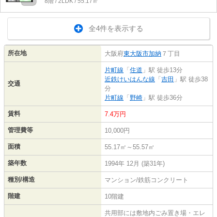
8階 / 2LDK / 55.17㎡
全4件を表示する
所在地
大阪府
東大阪市
加納
７丁目
片町線
「
住道
」駅 徒歩13分
近鉄けいはんな線
「
吉田
」駅 徒歩38
交通
分
片町線
「
野崎
」駅 徒歩36分
賃料
7.4万円
管理費等
10,000円
面積
55.17㎡～55.57㎡
築年数
1994年 12月 (築31年)
種別/構造
マンション/鉄筋コンクリート
階建
10階建
共用部には敷地内ごみ置き場・エレ