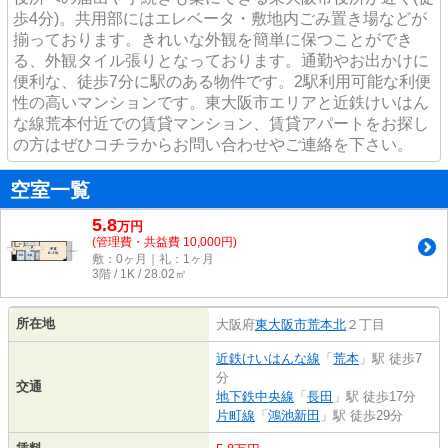
歩4分)。共用部にはエレベータ・敷地内ごみ置き場などが
揃っております。きれいな外観を簡単に保つことができ
る、外観タイル張りとなっております。通勤やお出かけに
便利な、徒歩7分に駅のある物件です。2駅利用可能な利便
性の高いマンションです。東大阪市エリアと近鉄けいはん
な線荒本付近での賃貸マンション、賃貸アパートをお探し
の方はぜひコチラからお問い合わせやご連絡を下さい。
空室一覧
5.8
万
円
(管理費・共益費 10,000円)
敷：0ヶ月｜礼：1ヶ月
3階 / 1K / 28.02㎡
所在地
大阪府
東大阪市
荒本北
２丁目
近鉄けいはんな線
「
荒本
」駅 徒歩7
分
交通
地下鉄中央線
「
長田
」駅 徒歩17分
片町線
「
鴻池新田
」駅 徒歩29分