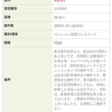
賃料
5.8万円
管理費等
10,000円
面積
28.02㎡
築年数
2006年 2月 (築20年)
種別/構造
マンション/鉄筋コンクリート
階建
6階建
東大阪市役所なら、徒歩4分の場所に
あり近いです。共用部には敷地内ご
み置き場・エレベータなどが揃って
おります。防犯対策もバッチリなマ
ンションタイプの物件です。こちら
は自走式駐車場付きの物件です。眺
備考
望良好な物件です。東大阪市エリア
にある賃貸情報のことなら、地域に
密着した当社へお任せ下さい。当社
は、多種多様な賃貸情報を取り扱っ
ております。ご要望や不明な点など
ございましたら、お気軽にご連絡下
さい。