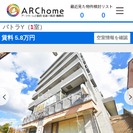
最近見た物件
検討リスト
0
0
パトラY（
1
室）
賃料
5.8万円
空室情報を確認