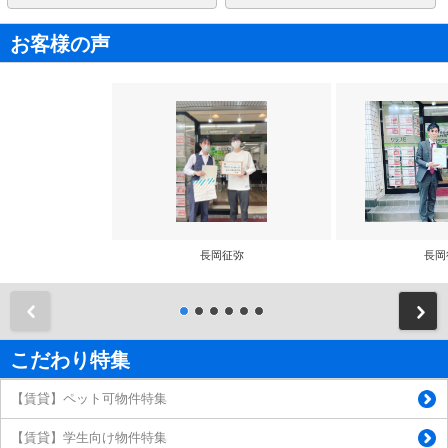
お客様の声
長岡征弥
長岡
前
こだわり特集
【賃貸】ペット可物件特集
【賃貸】学生向け物件特集