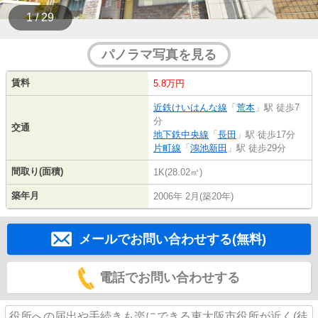
1 / 29
パノラマ写真を見る
賃料
5.8万円
近鉄けいはんな線
「
荒本
」駅 徒歩7
分
交通
地下鉄中央線
「
長田
」駅 徒歩17分
片町線
「
鴻池新田
」駅 徒歩29分
間取り(面積)
1K(28.02㎡)
築年月
2006年 2月(築20年)
メールでお問い合わせする(無料)
電話でお問い合わせする
役所への届出や手続きも楽にできる東大阪市役所が近く(徒