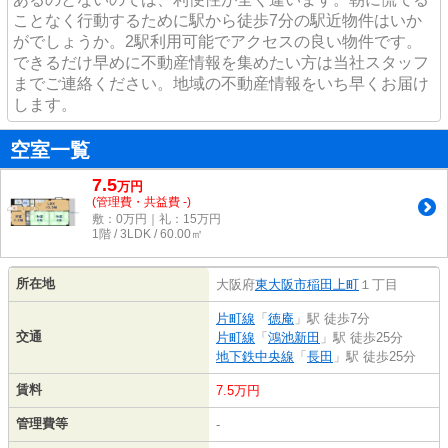
ことなく行動するために駅から徒歩7分の駅近物件はいか
がでしょうか。2駅利用可能でアクセスの良い物件です。
できるだけ早めに不動産情報を集めたい方は当社スタッフ
までご連絡ください。地域の不動産情報をいち早くお届け
します。
空室一覧
7.5
万
円
(管理費・共益費 -)
敷：0万円｜礼：15万円
1階 / 3LDK / 60.00㎡
所在地
大阪府
東大阪市
稲田上町
１丁目
片町線
「
徳庵
」駅 徒歩7分
交通
片町線
「
鴻池新田
」駅 徒歩25分
地下鉄中央線
「
長田
」駅 徒歩25分
賃料
7.5万円
管理費等
-