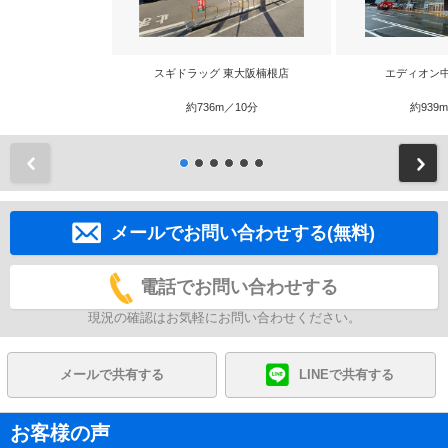
スギドラッグ 東大阪楠根店
エディオン
約736m／10分
約939
前
メールでお問い合わせする(無料)
電話でお問い合わせする
現況の確認はお気軽にお問い合わせください。
メールで共有する
LINEで共有する
お客様の声