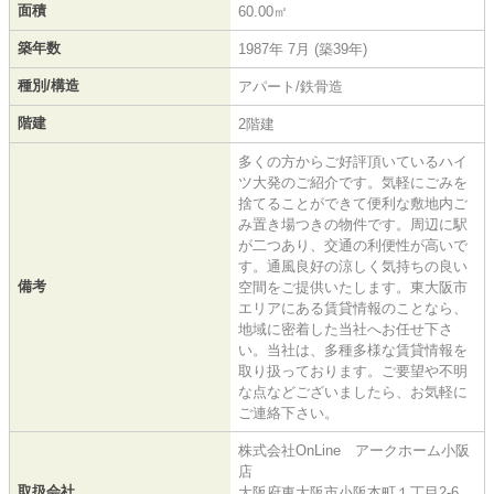
面積
60.00㎡
築年数
1987年 7月 (築39年)
種別/構造
アパート/鉄骨造
階建
2階建
多くの方からご好評頂いているハイ
ツ大発のご紹介です。気軽にごみを
捨てることができて便利な敷地内ご
み置き場つきの物件です。周辺に駅
が二つあり、交通の利便性が高いで
す。通風良好の涼しく気持ちの良い
備考
空間をご提供いたします。東大阪市
エリアにある賃貸情報のことなら、
地域に密着した当社へお任せ下さ
い。当社は、多種多様な賃貸情報を
取り扱っております。ご要望や不明
な点などございましたら、お気軽に
ご連絡下さい。
株式会社OnLine アークホーム小阪
店
取扱会社
大阪府東大阪市小阪本町１丁目2-6