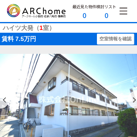
最近見た物件
検討リスト
0
0
ハイツ大発（
1
室）
賃料
7.5万円
空室情報を確認