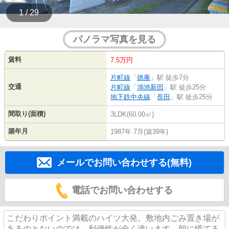
1 / 29
パノラマ写真を見る
賃料
7.5万円
片町線
「
徳庵
」駅 徒歩7分
交通
片町線
「
鴻池新田
」駅 徒歩25分
地下鉄中央線
「
長田
」駅 徒歩25分
間取り(面積)
3LDK(60.00㎡)
築年月
1987年 7月(築39年)
メールでお問い合わせする(無料)
電話でお問い合わせする
こだわりポイント満載のハイツ大発。敷地内ごみ置き場が
あるのとないのでは、利便性が全く違います。朝に慌てる