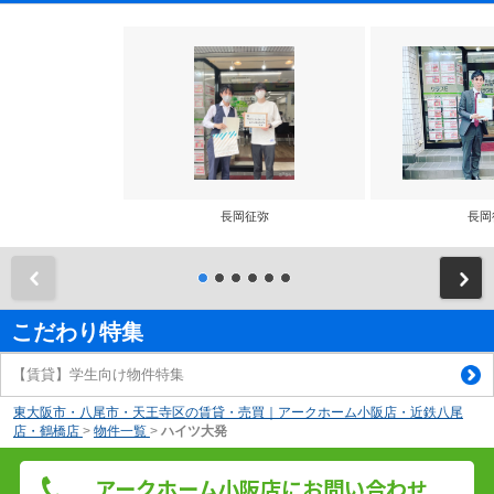
長岡征弥
長岡
前
こだわり特集
【賃貸】学生向け物件特集
東大阪市・八尾市・天王寺区の賃貸・売買｜アークホーム小阪店・近鉄八尾
店・鶴橋店
>
物件一覧
>
ハイツ大発
アークホーム小阪店にお問い合わせ