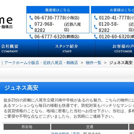
業者様はこちら
お客様はこち
06-6730-7778
0120-41-7778
(小阪店)
(
072-968-
0120-58-
(近鉄八尾
(
店)
店)
8282
8282
06-6777-6320
0120-60-6320
(鶴橋店)
(
買｜アークホーム小阪店・近鉄八尾店・鶴橋店
>
物件一覧
>
ジュネス高安
ジュネス高安
徒歩23分の距離に八尾市立曙川南中学校があるのも魅力。こちらの物件に
あるマンションなら毎日の移動も快適です。防犯対策もバッチリなマンシ
る賃貸情報のことなら、地域に密着した当社へお任せ下さい。当社は、多
ご要望や不明な点などございましたら、お気軽にご連絡下さい。
所在地
交通