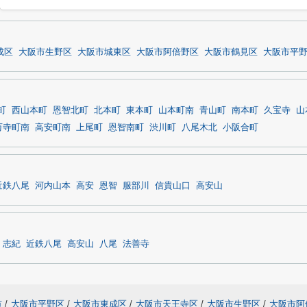
成区
大阪市生野区
大阪市城東区
大阪市阿倍野区
大阪市鶴見区
大阪市平
町
西山本町
恩智北町
北本町
東本町
山本町南
青山町
南本町
久宝寺
山
万寺町南
高安町南
上尾町
恩智南町
渋川町
八尾木北
小阪合町
近鉄八尾
河内山本
高安
恩智
服部川
信貴山口
高安山
志紀
近鉄八尾
高安山
八尾
法善寺
市
/
大阪市平野区
/
大阪市東成区
/
大阪市天王寺区
/
大阪市生野区
/
大阪市阿