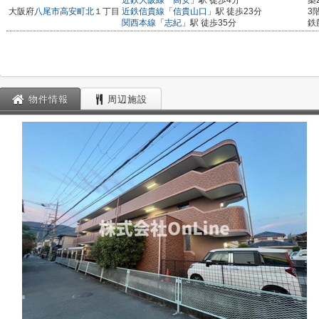
近鉄大阪線
「
高安
」駅 徒歩4分
築
大阪府
八尾市
高安町北
１丁目
近鉄信貴線
「
信貴山口
」駅 徒歩23分
3
関西本線
「
志紀
」駅 徒歩35分
鉄
物件情報
周辺施設