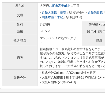
所在地
大阪府
八尾市
高安町北
１丁目
近鉄大阪線
「
高安
」駅 徒歩4分
近鉄信貴線
交通
関西本線
「
志紀
」駅 徒歩35分
賃料
7.5万円
管理費・共
面積
57.72㎡
築年月（築
マンション / 鉄筋コンクリー
種別/構造
階建
ト
新着情報：ジュネス高安の空室情報ならコチラ
校があるのも魅力。駅まで平坦なエリアに位置
備考
すね。こちらのマンションには自走式駐車場が
のことなら、地域に密着した当社へお任せ下さ
扱っております。ご要望や不明な点などござい
株式会社OnLine ARChome近鉄八尾店
大阪府八尾市東本町３丁目6-13 WINビル 1F
取扱会社
大阪府知事 (2) 第62741号