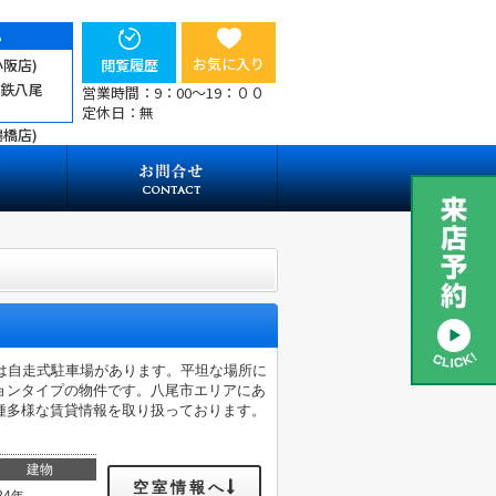
ら
お気に入り
小阪店)
閲覧履歴
近鉄八尾
営業時間：9：00～19：００
定休日：無
鶴橋店)
は自走式駐車場があります。平坦な場所に
ョンタイプの物件です。八尾市エリアにあ
種多様な賃貸情報を取り扱っております。
建物
空室情報へ