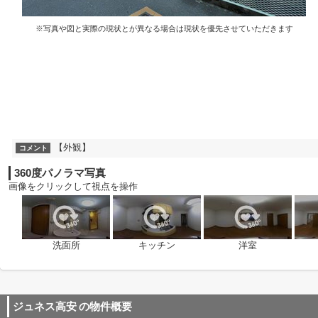
※写真や図と実際の現状とが異なる場合は現状を優先させていただきます
【外観】
コメント
360度パノラマ写真
画像をクリックして視点を操作
洗面所
キッチン
洋室
ジュネス高安
の物件概要