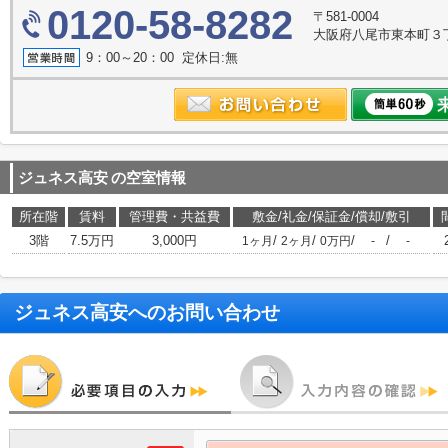
0120-58-8282
〒581-0004
大阪府八尾市東本町３丁目6
9：00～20：00 定休日:無
ジュネス高安
の空室情報
所在階
賃料
管理費・共益費
敷金/礼金/保証金/償却/敷引
3階
7.5万円
3,000円
/
/
/
/
1ヶ月
2ヶ月
0万円
-
-
ジュネス高安
へのお問い合わせ