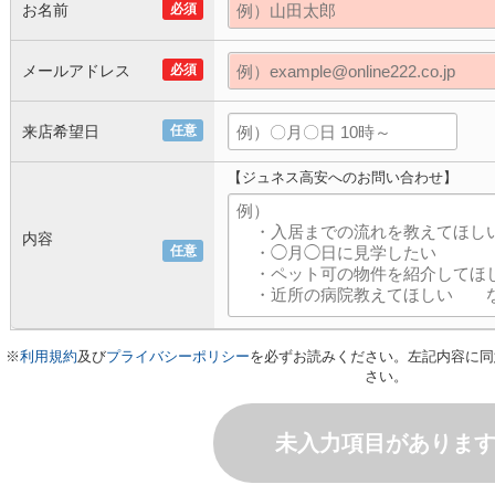
お名前
必須
メールアドレス
必須
来店希望日
任意
【ジュネス高安へのお問い合わせ】
内容
任意
※
利用規約
及び
プライバシーポリシー
を必ずお読みください。左記内容に同
さい。
未入力項目がありま