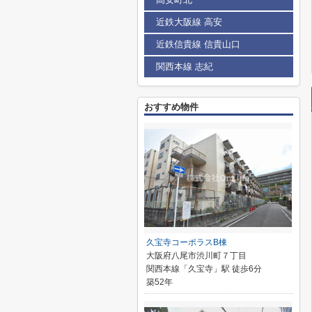
近鉄大阪線 高安
近鉄信貴線 信貴山口
関西本線 志紀
おすすめ物件
久宝寺コーポラスB棟
大阪府八尾市渋川町７丁目
関西本線「久宝寺」駅 徒歩6分
築52年