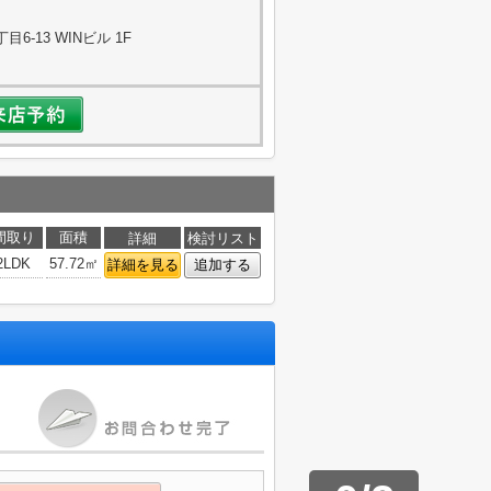
-13 WINビル 1F
間取り
面積
詳細
検討リスト
2LDK
57.72㎡
詳細を見る
追加する