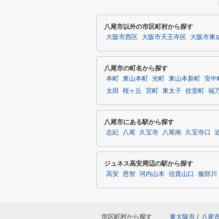
八尾市以外の市区町村から探す
大阪市西区
大阪市天王寺区
大阪市東
八尾市の町名から探す
本町
東山本町
光町
東山本新町
安中
太田
桜ヶ丘
宮町
東太子
佐堂町
福
八尾市にある駅から探す
志紀
八尾
久宝寺
八尾南
久宝寺口
ジュネス高安周辺の駅から探す
高安
恩智
河内山本
信貴山口
服部川
市区町村から探す
東大阪市
/
八尾