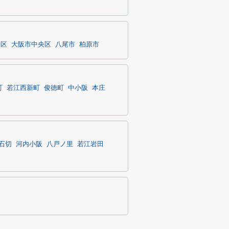
野区
大阪市中央区
八尾市
柏原市
町
若江西新町
俊徳町
中小阪
本庄
石切
河内小阪
八戸ノ里
若江岩田