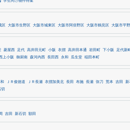
】学生向け物件特集
成区
大阪市生野区
大阪市城東区
大阪市阿倍野区
大阪市鶴見区
大阪市平
堂
菱屋西
足代
高井田元町
小阪
衣摺
高井田本通
岩田町
下小阪
足代新
西上小阪
御厨南
森河内西
長田西
永和
瓜生堂
稲田本町
永和
ＪＲ俊徳道
ＪＲ長瀬
衣摺加美北
長田
布施
長瀬
弥刀
荒本
吉田
新
石切
岡
吉田
新石切
額田