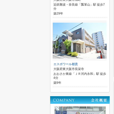
近鉄難波・奈良線「瓢箪山」駅 徒歩7
分
築29年
エスポワール都貴
大阪府東大阪市長栄寺
おおさか東線「ＪＲ河内永和」駅 徒歩
4分
築9年