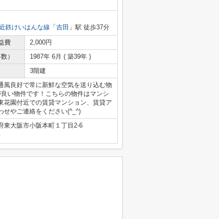
近鉄けいはんな線
「
吉田
」駅 徒歩37分
益費
2,000円
年数）
1987年 6月 ( 築39年 )
3階建
通風良好で常に新鮮な空気を送り込む物
が良い物件です！こちらの物件はマンシ
東花園付近での賃貸マンション、賃貸ア
やご連絡をください(^_^)
府東大阪市小阪本町１丁目2-6
号