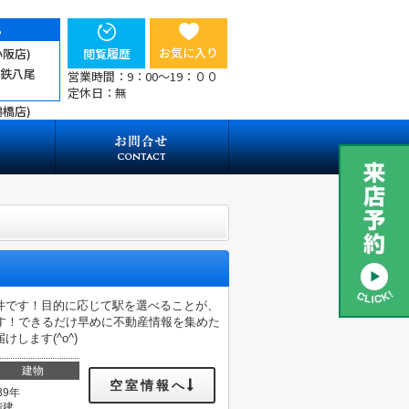
ら
お気に入り
小阪店)
閲覧履歴
近鉄八尾
営業時間：9：00～19：００
定休日：無
鶴橋店)
件です！目的に応じて駅を選べることが、
す！できるだけ早めに不動産情報を集めた
します(^o^)
建物
空室情報へ
39年
階建