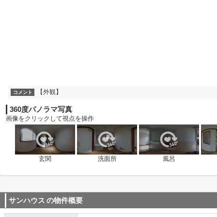
【外観】
コメント
360度パノラマ写真
画像をクリックして視点を操作
玄関
洗面所
風呂
サンハウス
の物件概要