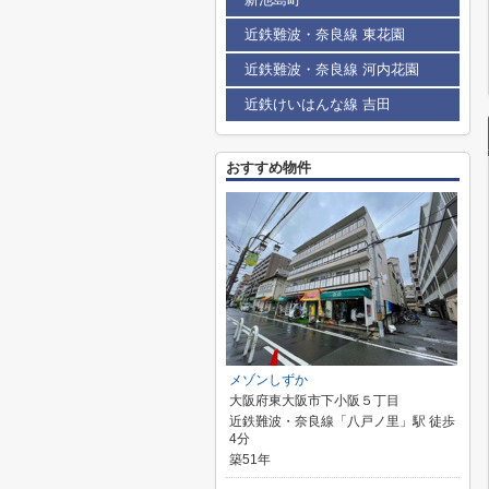
近鉄難波・奈良線 東花園
近鉄難波・奈良線 河内花園
近鉄けいはんな線 吉田
おすすめ物件
メゾンしずか
大阪府東大阪市下小阪５丁目
近鉄難波・奈良線「八戸ノ里」駅 徒歩
4分
築51年