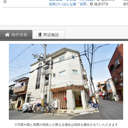
目
近鉄けいはんな線
「
吉田
」駅 徒歩37分
鉄
物件情報
周辺施設
※写真や図と実際の現状とが異なる場合は現状を優先させていただきます