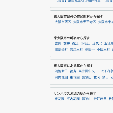
【賃貸】敷金礼金ゼロ物件特集
【賃貸
東大阪市以外の市区町村から探す
大阪市西区
大阪市天王寺区
大阪市東
東大阪市の町名から探す
吉田
友井
菱江
小若江
足代北
近江
御厨栄町
若江本町
長田中
小阪本町
東大阪市にある駅から探す
鴻池新田
徳庵
高井田中央
ＪＲ河内
河内花園
東花園
瓢箪山
枚岡
額田
サンハウス周辺の駅から探す
東花園
河内花園
瓢箪山
若江岩田
枚