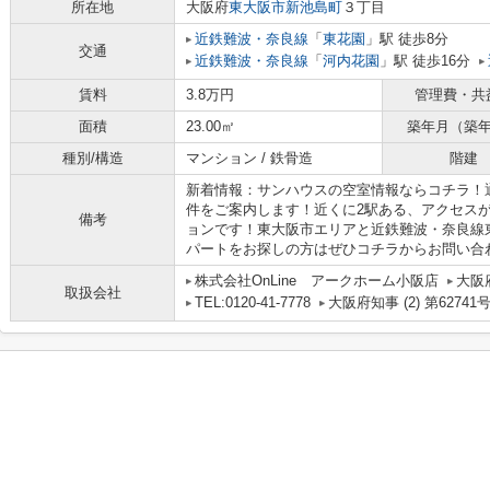
所在地
大阪府
東大阪市
新池島町
３丁目
近鉄難波・奈良線
「
東花園
」駅 徒歩8分
交通
近鉄難波・奈良線
「
河内花園
」駅 徒歩16分
賃料
3.8万円
管理費・共
面積
23.00㎡
築年月（築
種別/構造
マンション / 鉄骨造
階建
新着情報：サンハウスの空室情報ならコチラ！
件をご案内します！近くに2駅ある、アクセス
備考
ョンです！東大阪市エリアと近鉄難波・奈良線
パートをお探しの方はぜひコチラからお問い合わせ
株式会社OnLine アークホーム小阪店
大阪
取扱会社
TEL:0120-41-7778
大阪府知事 (2) 第62741