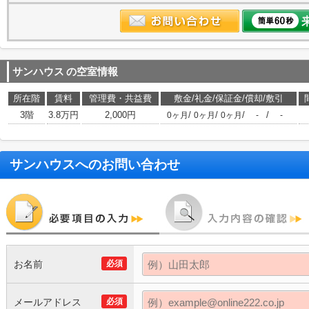
サンハウス
の空室情報
所在階
賃料
管理費・共益費
敷金/礼金/保証金/償却/敷引
3階
3.8万円
2,000円
/
/
/
/
0ヶ月
0ヶ月
0ヶ月
-
-
サンハウス
へのお問い合わせ
お名前
必須
メールアドレス
必須