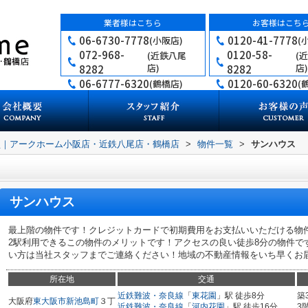
業者様はこちら
お客様はこち
06-6730-7778
0120-41-7778
(小阪店)
(
072-968-
0120-58-
(近鉄八尾
(
店)
店)
8282
8282
06-6777-6320
0120-60-6320
(鶴橋店)
(
買｜アークホーム小阪店・近鉄八尾店・鶴橋店
>
物件一覧
>
サンハウス
サンハウス
最上階の物件です！クレジットカードで初期費用をお支払いいただける物
2駅利用できるこの物件のメリットです！アクセスの良い徒歩8分の物件で
い方は当社スタッフまでご連絡ください！地域の不動産情報をいち早くお届け
所在地
交通
近鉄難波・奈良線
「
東花園
」駅 徒歩8分
築
大阪府
東大阪市
新池島町
３丁
近鉄難波・奈良線
「
河内花園
」駅 徒歩16分
3