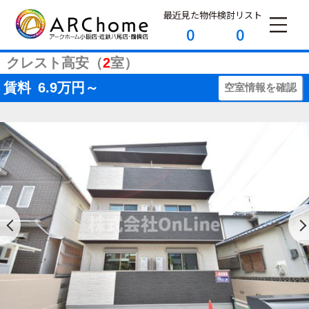
最近見た物件
検討リスト
0
0
クレスト高安（
2
室）
賃料
6.9
万円～
空室情報を確認