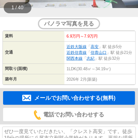
1 / 40
パノラマ写真を見る
賃料
6.9万円～7.9万円
近鉄大阪線
「
高安
」駅 徒歩5分
交通
近鉄信貴線
「
信貴山口
」駅 徒歩21分
関西本線
「
志紀
」駅 徒歩32分
間取り(面積)
1LDK(30.48㎡～34.19㎡)
築年月
2026年 2月(新築)
メールでお問い合わせする(無料)
電話でお問い合わせする
ぜひ一度見ていただきたい、「クレスト高安」です。徒歩
19分の場所に八尾市立刑部小学校があります。平坦な場所