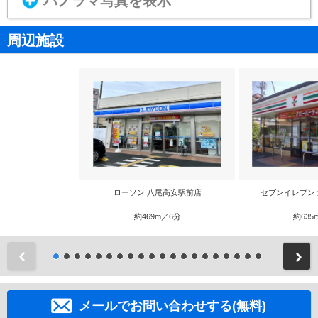
パノラマ写真を表示
周辺施設
ローソン 八尾高安駅前店
セブンイレブン
約469m／6分
約635
前
メールでお問い合わせする(無料)