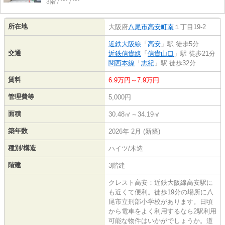
3階 / *** / ***
所在地
大阪府
八尾市
高安町南
１丁目19-2
近鉄大阪線
「
高安
」駅 徒歩5分
交通
近鉄信貴線
「
信貴山口
」駅 徒歩21分
関西本線
「
志紀
」駅 徒歩32分
賃料
6.9万円～7.9万円
管理費等
5,000円
面積
30.48㎡～34.19㎡
築年数
2026年 2月 (新築)
種別/構造
ハイツ/木造
階建
3階建
クレスト高安：近鉄大阪線高安駅に
も近くて便利。徒歩19分の場所に八
尾市立刑部小学校があります。日頃
から電車をよく利用するなら2駅利用
可能な物件はいかがでしょうか。道