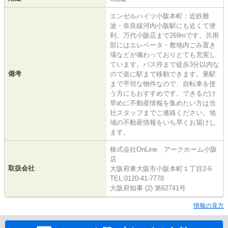
エンゼルハイツ小阪本町：近鉄難
波・奈良線河内小阪駅にも近くて便
利。万代小阪店まで269mです。共用
部にはエレベータ・敷地内ごみ置き
場などが備わっておりとても充実し
ています。バス停まで徒歩3分以内な
備考
ので楽に駅まで移動できます。乗駅
まで平坦な物件なので、自転車を使
う方にもおすすめです。できるだけ
早めに不動産情報を集めたい方は当
社スタッフまでご連絡ください。地
域の不動産情報をいち早くお届けし
ます。
株式会社OnLine アークホーム小阪
店
取扱会社
大阪府東大阪市小阪本町１丁目2-6
TEL:0120-41-7778
大阪府知事 (2) 第62741号
情報の見方