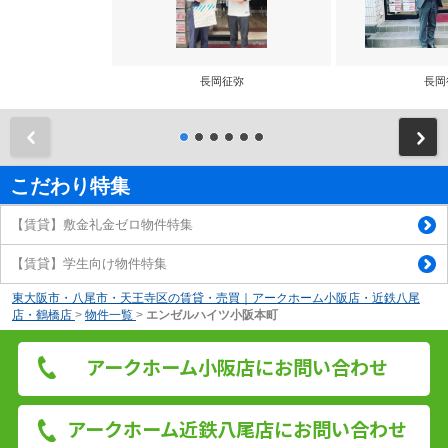
長岡征弥
長岡
前
こだわり特集
【賃貸】敷金礼金ゼロ物件特集
【賃貸】学生向け物件特集
東大阪市・八尾市・天王寺区の賃貸・売買｜アークホーム小阪店・近鉄八尾
店・鶴橋店
>
物件一覧
>
エンゼルハイツ小阪本町
アークホーム小阪店にお問い合わせ
アークホーム近鉄八尾店にお問い合わせ