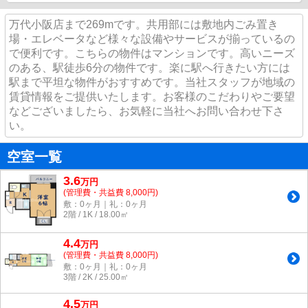
万代小阪店まで269mです。共用部には敷地内ごみ置き
場・エレベータなど様々な設備やサービスが揃っているの
で便利です。こちらの物件はマンションです。高いニーズ
のある、駅徒歩6分の物件です。楽に駅へ行きたい方には
駅まで平坦な物件がおすすめです。当社スタッフが地域の
賃貸情報をご提供いたします。お客様のこだわりやご要望
などございましたら、お気軽に当社へお問い合わせ下さ
い。
空室一覧
3.6
万
円
(管理費・共益費 8,000円)
敷：0ヶ月｜礼：0ヶ月
2階 / 1K / 18.00㎡
4.4
万
円
(管理費・共益費 8,000円)
敷：0ヶ月｜礼：0ヶ月
3階 / 2K / 25.00㎡
4.5
万
円