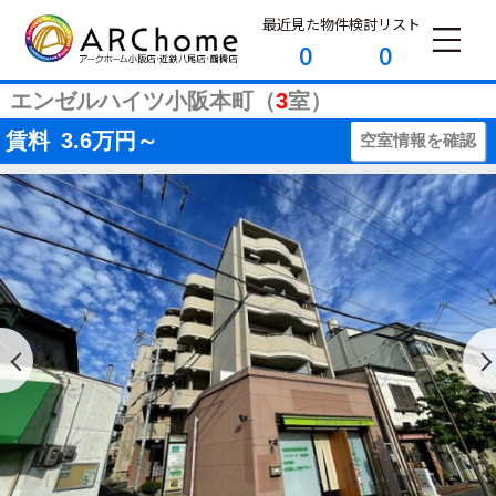
最近見た物件
検討リスト
0
0
エンゼルハイツ小阪本町（
3
室）
賃料
3.6
万円～
空室情報を確認