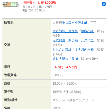
(管理費・共益費 8,000円)
敷：0ヶ月｜礼：0万円
4階 / 2K / 25.00㎡
所在地
大阪府
東大阪市
小阪本町
１丁目
近鉄難波・奈良線
「
河内小阪
」駅 徒
歩6分
近鉄難波・奈良線
「
八戸ノ里
」駅 徒
交通
歩13分
おおさか東線
「
ＪＲ河内永和
」駅 徒
歩14分
近鉄大阪線
「
長瀬
」駅 徒歩19分
賃料
3.6万円～4.5万円
管理費等
8,000円
面積
18.00㎡～25.00㎡
築年数
1993年 5月 (築33年)
種別/構造
マンション/鉄筋コンクリート
階建
6階建