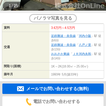
1 / 25
パノラマ写真を見る
賃料
3.6万円～4.5万円
近鉄難波・奈良線
「
河内小阪
」駅 徒
歩6分
近鉄難波・奈良線
「
八戸ノ里
」駅 徒
交通
歩13分
おおさか東線
「
ＪＲ河内永和
」駅 徒
歩14分
間取り(面積)
1K～2K(18.00㎡～25.00㎡)
築年月
1993年 5月(築33年)
メールでお問い合わせする(無料)
電話でお問い合わせする