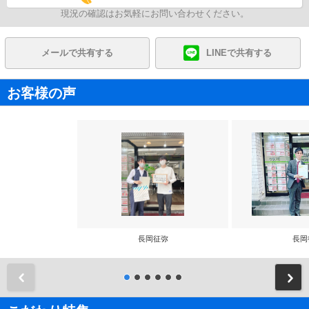
現況の確認はお気軽にお問い合わせください。
メールで共有する
LINEで共有する
お客様の声
長岡征弥
長岡
前