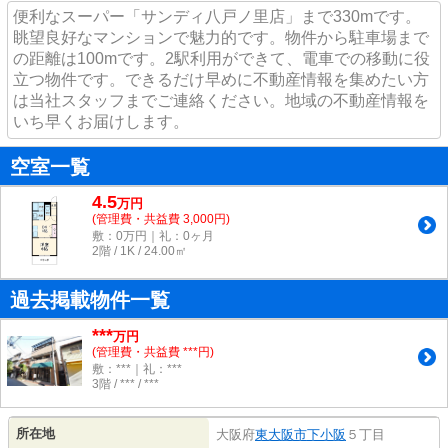
便利なスーパー「サンディ八戸ノ里店」まで330mです。
眺望良好なマンションで魅力的です。物件から駐車場まで
の距離は100mです。2駅利用ができて、電車での移動に役
立つ物件です。できるだけ早めに不動産情報を集めたい方
は当社スタッフまでご連絡ください。地域の不動産情報を
いち早くお届けします。
空室一覧
4.5
万
円
(管理費・共益費 3,000円)
敷：0万円｜礼：0ヶ月
2階 / 1K / 24.00㎡
過去掲載物件一覧
***
万円
(管理費・共益費 ***円)
敷：***｜礼：***
3階 / *** / ***
所在地
大阪府
東大阪市
下小阪
５丁目