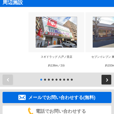
周辺施設
スギドラッグ 八戸ノ里店
セブンイレブン 
約136m／2分
約153
前
メールでお問い合わせする(無料)
電話でお問い合わせする