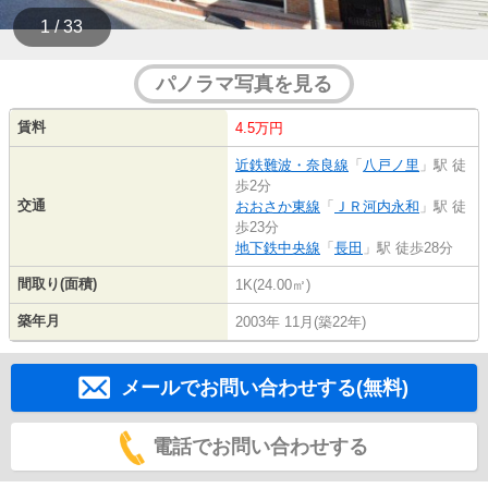
1 / 33
パノラマ写真を見る
賃料
4.5万円
近鉄難波・奈良線
「
八戸ノ里
」駅 徒
歩2分
交通
おおさか東線
「
ＪＲ河内永和
」駅 徒
歩23分
地下鉄中央線
「
長田
」駅 徒歩28分
間取り(面積)
1K(24.00㎡)
築年月
2003年 11月(築22年)
メールでお問い合わせする(無料)
電話でお問い合わせする