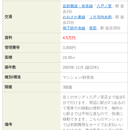
近鉄難波・奈良線
「
八戸ノ里
」駅 徒
歩2分
交通
おおさか東線
「
ＪＲ河内永和
」駅 徒
歩23分
地下鉄中央線
「
長田
」駅 徒歩28分
賃料
4.5万円
管理費等
3,000円
面積
24.00㎡
築年数
2003年 11月 (築22年)
種別/構造
マンション/鉄骨造
階建
3階建
近くのサンディ八戸ノ里店まで徒歩5
分で行けます。周辺に駅が2つあるの
で電車での移動が便利です。物件か
ら駅までは平坦な道なので、快適に
移動できます。こちらのマンション
備考
では初期費用をカードでお支払いい