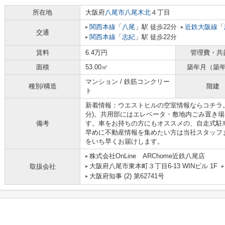
所在地
大阪府
八尾市
八尾木北
４丁目
関西本線
「
八尾
」駅 徒歩22分
近鉄大阪線
「
交通
関西本線
「
志紀
」駅 徒歩22分
賃料
6.4万円
管理費・共
面積
53.00㎡
築年月（築
マンション / 鉄筋コンクリー
種別/構造
階建
ト
新着情報：ウエストヒルの空室情報ならコチラ。
分)。共用部にはエレベータ・敷地内ごみ置き
備考
す。車をお持ちの方にもオススメの、自走式駐
早めに不動産情報を集めたい方は当社スタッフ
をいち早くお届けします。
株式会社OnLine ARChome近鉄八尾店
大阪府八尾市東本町３丁目6-13 WINビル 1F
取扱会社
大阪府知事 (2) 第62741号