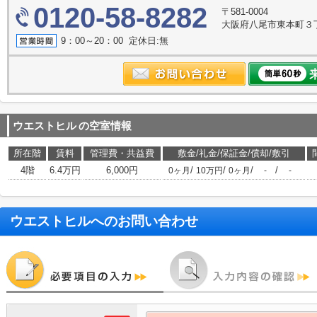
0120-58-8282
〒581-0004
大阪府八尾市東本町３丁目6
9：00～20：00 定休日:無
ウエストヒル
の空室情報
所在階
賃料
管理費・共益費
敷金/礼金/保証金/償却/敷引
4階
6.4万円
6,000円
/
/
/
/
0ヶ月
10万円
0ヶ月
-
-
ウエストヒル
へのお問い合わせ