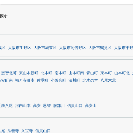
探す
成区
大阪市生野区
大阪市城東区
大阪市阿倍野区
大阪市鶴見区
大阪市平
恩智北町
東山本新町
北本町
南本町
山本町南
青山町
東本町
山本町北
高安町南
福万寺町南
佐堂町
小阪合町
渋川町
北木の本
八尾木北
近鉄八尾
河内山本
高安
恩智
服部川
信貴山口
高安山
八尾
法善寺
久宝寺
信貴山口