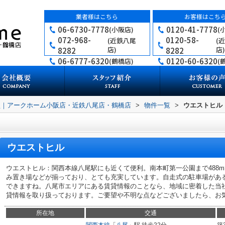
業者様はこちら
お客様はこち
06-6730-7778
0120-41-7778
(小阪店)
(
072-968-
0120-58-
(近鉄八尾
(
店)
店)
8282
8282
06-6777-6320
0120-60-6320
(鶴橋店)
(
買｜アークホーム小阪店・近鉄八尾店・鶴橋店
>
物件一覧
>
ウエストヒル
ウエストヒル
ウエストヒル：関西本線八尾駅にも近くて便利。南本町第一公園まで488
み置き場などが揃っており、とても充実しています。自走式の駐車場があ
できますね。八尾市エリアにある賃貸情報のことなら、地域に密着した当
貸情報を取り扱っております。ご要望や不明な点などございましたら、お
所在地
交通