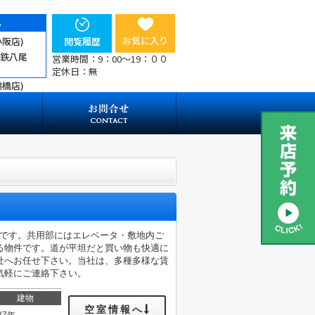
ら
お気に入り
小阪店)
閲覧履歴
近鉄八尾
営業時間：9：00～19：００
定休日：無
鶴橋店)
mです。共用部にはエレベータ・敷地内ご
る物件です。道が平坦だと買い物も快適に
社へお任せ下さい。当社は、多種多様な賃
気軽にご連絡下さい。
建物
空室情報へ