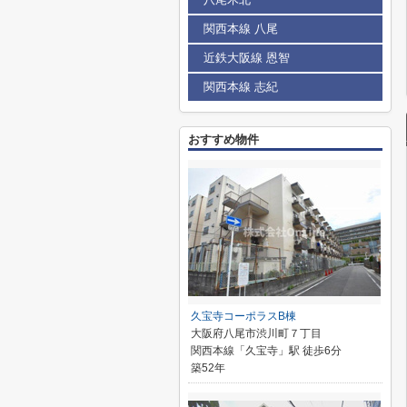
関西本線 八尾
近鉄大阪線 恩智
関西本線 志紀
おすすめ物件
久宝寺コーポラスB棟
大阪府八尾市渋川町７丁目
関西本線「久宝寺」駅 徒歩6分
築52年