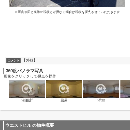
※写真や図と実際の現状とが異なる場合は現状を優先させていただきます
【外観】
コメント
360度パノラマ写真
画像をクリックして視点を操作
洗面所
風呂
洋室
ウエストヒル
の物件概要