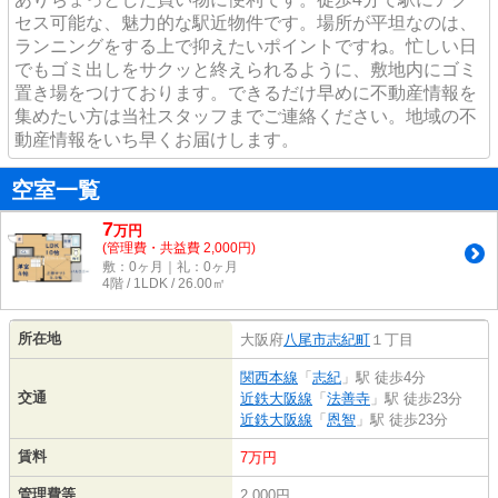
セス可能な、魅力的な駅近物件です。場所が平坦なのは、
ランニングをする上で抑えたいポイントですね。忙しい日
でもゴミ出しをサクッと終えられるように、敷地内にゴミ
置き場をつけております。できるだけ早めに不動産情報を
集めたい方は当社スタッフまでご連絡ください。地域の不
動産情報をいち早くお届けします。
空室一覧
7
万
円
(管理費・共益費 2,000円)
敷：0ヶ月｜礼：0ヶ月
4階 / 1LDK / 26.00㎡
所在地
大阪府
八尾市
志紀町
１丁目
関西本線
「
志紀
」駅 徒歩4分
交通
近鉄大阪線
「
法善寺
」駅 徒歩23分
近鉄大阪線
「
恩智
」駅 徒歩23分
賃料
7万円
管理費等
2,000円