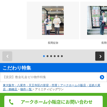
長岡征弥
長岡
前
こだわり特集
【賃貸】敷金礼金ゼロ物件特集
東大阪市・八尾市・天王寺区の賃貸・売買｜アークホーム小阪店・近鉄八尾
店・鶴橋店
>
物件一覧
>
アミニティビッグワン
アークホーム小阪店にお問い合わせ