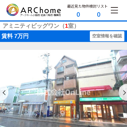
最近見た物件
検討リスト
0
0
アミニティビッグワン（
1
室）
賃料
7万円
空室情報を確認