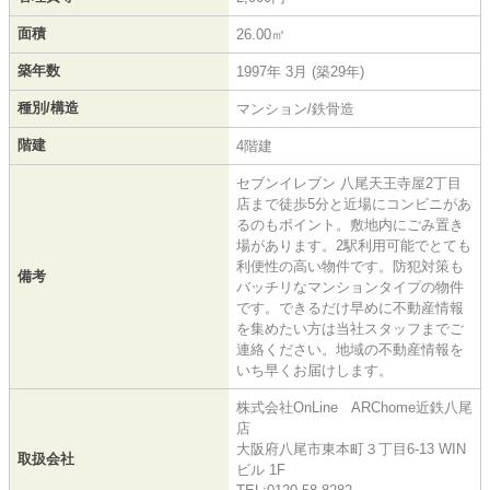
面積
26.00㎡
築年数
1997年 3月 (築29年)
種別/構造
マンション/鉄骨造
階建
4階建
セブンイレブン 八尾天王寺屋2丁目
店まで徒歩5分と近場にコンビニがあ
るのもポイント。敷地内にごみ置き
場があります。2駅利用可能でとても
利便性の高い物件です。防犯対策も
備考
バッチリなマンションタイプの物件
です。できるだけ早めに不動産情報
を集めたい方は当社スタッフまでご
連絡ください。地域の不動産情報を
いち早くお届けします。
株式会社OnLine ARChome近鉄八尾
店
大阪府八尾市東本町３丁目6-13 WIN
取扱会社
ビル 1F