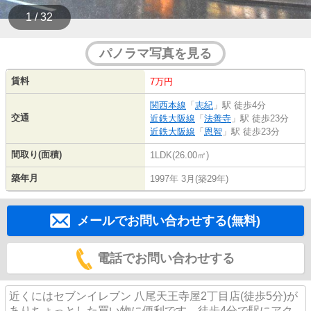
1 / 32
パノラマ写真を見る
賃料
7万円
関西本線
「
志紀
」駅 徒歩4分
交通
近鉄大阪線
「
法善寺
」駅 徒歩23分
近鉄大阪線
「
恩智
」駅 徒歩23分
間取り(面積)
1LDK(26.00㎡)
築年月
1997年 3月(築29年)
メールでお問い合わせする(無料)
電話でお問い合わせする
近くにはセブンイレブン 八尾天王寺屋2丁目店(徒歩5分)が
ありちょっとした買い物に便利です。徒歩4分で駅にアク