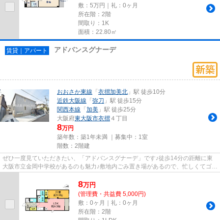
敷：5万円｜礼：0ヶ月
所在階：2階
間取り：1K
面積：22.80㎡
アドバンスグナーデ
賃貸｜アパート
おおさか東線
「
衣摺加美北
」駅 徒歩10分
近鉄大阪線
「
弥刀
」駅 徒歩15分
関西本線
「
加美
」駅 徒歩25分
大阪府
東大阪市
衣摺
４丁目
8
万円
築年数：築1年未満 ｜募集中：
1室
階数：2階建
ぜひ一度見ていただきたい、「アドバンスグナーデ」です♪徒歩14分の距離に東
大阪市立金岡中学校があるのも魅力♪敷地内ごみ置き場があるので、忙しくてゴミ
を出す時間がないという方も...
8
万
円
(管理費・共益費 5,000円)
敷：0ヶ月｜礼：0ヶ月
所在階：2階