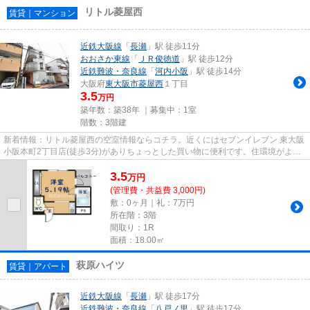
リトル菱屋西
賃貸｜マンション
近鉄大阪線
「
長瀬
」駅 徒歩11分
おおさか東線
「
ＪＲ俊徳道
」駅 徒歩12分
近鉄難波・奈良線
「
河内小阪
」駅 徒歩14分
大阪府
東大阪市
菱屋西
１丁目
3.5
万円
築年数：築38年 ｜募集中：
1室
階数：3階建
新着情報：リトル菱屋西の空室情報ならコチラ。近くにはセブンイレブン 東大阪
小阪本町2丁目店(徒歩3分)がありちょっとした買い物に便利です。住環境がよく
通風良好で日も入る物件をご...
3.5
万
円
(管理費・共益費 3,000円)
敷：0ヶ月｜礼：7万円
所在階：3階
間取り：1R
面積：18.00㎡
萩原ハイツ
賃貸｜アパート
近鉄大阪線
「
長瀬
」駅 徒歩17分
近鉄難波・奈良線
「
八戸ノ里
」駅 徒歩17分