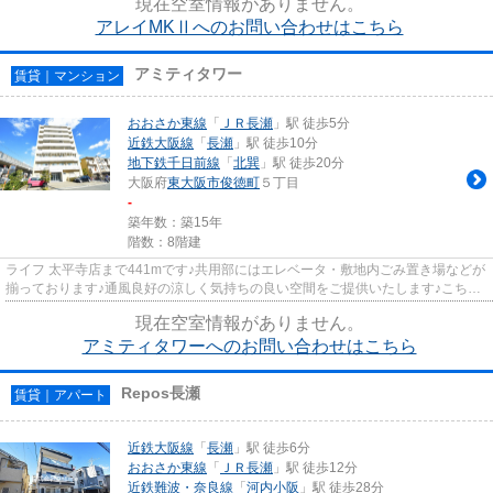
現在空室情報がありません。
アレイMKⅡへのお問い合わせはこちら
アミティタワー
賃貸｜マンション
おおさか東線
「
ＪＲ長瀬
」駅 徒歩5分
近鉄大阪線
「
長瀬
」駅 徒歩10分
地下鉄千日前線
「
北巽
」駅 徒歩20分
大阪府
東大阪市
俊徳町
５丁目
-
築年数：築15年
階数：8階建
ライフ 太平寺店まで441mです♪共用部にはエレベータ・敷地内ごみ置き場などが
揃っております♪通風良好の涼しく気持ちの良い空間をご提供いたします♪こちら
の物件から100mのところに駐...
現在空室情報がありません。
アミティタワーへのお問い合わせはこちら
Repos長瀬
賃貸｜アパート
近鉄大阪線
「
長瀬
」駅 徒歩6分
おおさか東線
「
ＪＲ長瀬
」駅 徒歩12分
近鉄難波・奈良線
「
河内小阪
」駅 徒歩28分