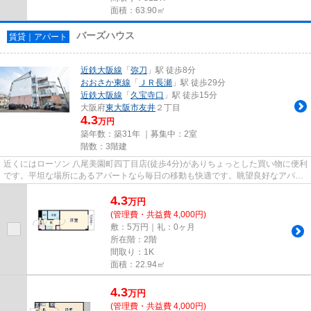
面積：63.90㎡
バーズハウス
賃貸｜アパート
近鉄大阪線
「
弥刀
」駅 徒歩8分
おおさか東線
「
ＪＲ長瀬
」駅 徒歩29分
近鉄大阪線
「
久宝寺口
」駅 徒歩15分
大阪府
東大阪市
友井
２丁目
4.3
万円
築年数：築31年 ｜募集中：
2室
階数：3階建
近くにはローソン 八尾美園町四丁目店(徒歩4分)がありちょっとした買い物に便利
です。平坦な場所にあるアパートなら毎日の移動も快適です。眺望良好なアパー
トです。こちらの物件はア...
4.3
万
円
(管理費・共益費 4,000円)
敷：5万円｜礼：0ヶ月
所在階：2階
間取り：1K
面積：22.94㎡
4.3
万
円
(管理費・共益費 4,000円)