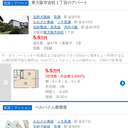
東大阪市吉松１丁目のアパート
賃貸｜アパート
近鉄大阪線
「
長瀬
」駅 徒歩5分
おおさか東線
「
ＪＲ長瀬
」駅 徒歩10分
近鉄難波・奈良線
「
河内小阪
」駅 徒歩26分
大阪府
東大阪市
吉松
１丁目
5.5
万円
築年数：築47年 ｜募集中：
1室
階数：2階建
ザ・ダイソー ラッキー長瀬店まで徒歩6分です☆日頃から電車をよく利用するな
ら2駅利用可能な物件はいかがでしょうか☆こちらの物件から、100mで駐車場で
す☆こちらの物件は自走式駐車場...
5.5
万
円
(管理費・共益費 5,000円)
敷：0ヶ月｜礼：0ヶ月
所在階：1階
間取り：1LDK
面積：38.00㎡
ベルハイム俊徳道
賃貸｜マンション
おおさか東線
「
ＪＲ長瀬
」駅 徒歩7分
近鉄大阪線
「
長瀬
」駅 徒歩9分