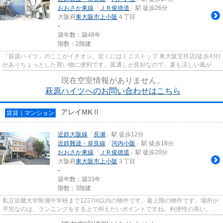
おおさか東線
「
ＪＲ俊徳道
」駅 徒歩26分
大阪府
東大阪市
上小阪
４丁目
-
築年数：築48年
階数：2階建
「萩原ハイツ」のここがイチオシ。近くにはミニストップ 東大阪宝持店(徒歩4分)
がありちょっとした買い物に便利です。風通しが良好なので、夏も涼しい風がは
いってきます。2駅利用でき...
現在空室情報がありません。
萩原ハイツへのお問い合わせはこちら
アレイMKⅡ
賃貸｜マンション
近鉄大阪線
「
長瀬
」駅 徒歩12分
近鉄難波・奈良線
「
河内小阪
」駅 徒歩18分
おおさか東線
「
ＪＲ俊徳道
」駅 徒歩20分
大阪府
東大阪市
上小阪
３丁目
-
築年数：築33年
階数：3階建
私立近畿大学附属中学校まで1227m以内の物件です。最上階の物件です。場所が
平坦なのは、ランニングをする上で抑えたいポイントですね。利便性の高い、敷
地内ゴミ置き場が付いています...