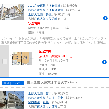
おおさか東線
「
ＪＲ長瀬
」駅 徒歩6分
おおさか東線
「
ＪＲ俊徳道
」駅 徒歩9分
近鉄大阪線
「
長瀬
」駅 徒歩10分
大阪府
東大阪市
俊徳町
５丁目
5.2
万円
築年数：築48年 ｜募集中：
1室
階数：2階建
サンハイツ：おおさか東線ＪＲ長瀬駅にも近くて便利。近くにはセブンイレブン
東大阪俊徳町3丁目店(徒歩5分)がありちょっとした買い物に便利です。駐車場ま
で100mのアパートです。最上...
5.2
万
円
(管理費・共益費 3,000円)
敷：0ヶ月｜礼：0ヶ月
所在階：2階
間取り：1DK
面積：35.00㎡
東大阪市大蓮東１丁目のアパート
賃貸｜アパート
近鉄大阪線
「
弥刀
」駅 徒歩9分
おおさか東線
「
衣摺加美北
」駅 徒歩18分
関西本線
「
加美
」駅 徒歩33分
大阪府
東大阪市
大蓮東
１丁目