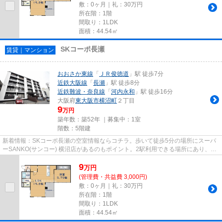
敷：0ヶ月｜礼：30万円
所在階：1階
間取り：1LDK
面積：44.54㎡
SKコーポ長瀬
賃貸｜マンション
おおさか東線
「
ＪＲ俊徳道
」駅 徒歩7分
近鉄大阪線
「
長瀬
」駅 徒歩8分
近鉄難波・奈良線
「
河内永和
」駅 徒歩16分
大阪府
東大阪市
横沼町
２丁目
9
万円
築年数：築52年 ｜募集中：
1室
階数：5階建
新着情報：SKコーポ長瀬の空室情報ならコチラ。歩いて徒歩5分の場所にスーパ
ーSANKO(サンコー) 横沼店があるのもポイント。2駅利用できる場所にあり、行
き先に合わせて使い分けができ...
9
万
円
(管理費・共益費 3,000円)
敷：0ヶ月｜礼：30万円
所在階：1階
間取り：1LDK
面積：44.54㎡