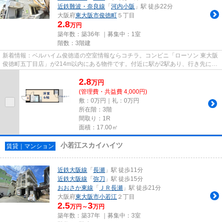
近鉄難波・奈良線
「
河内小阪
」駅 徒歩22分
大阪府
東大阪市
俊徳町
５丁目
2.8
万円
築年数：築36年 ｜募集中：
1室
階数：3階建
新着情報：ベルハイム俊徳道の空室情報ならコチラ。コンビニ「ローソン 東大阪
俊徳町五丁目店」が214m以内にある物件です。付近に駅が2駅あり、行き先に応
じて使い分けができます。駐...
2.8
万
円
(管理費・共益費 4,000円)
敷：0万円｜礼：0万円
所在階：3階
間取り：1R
面積：17.00㎡
小若江スカイハイツ
賃貸｜マンション
近鉄大阪線
「
長瀬
」駅 徒歩11分
近鉄大阪線
「
弥刀
」駅 徒歩15分
おおさか東線
「
ＪＲ長瀬
」駅 徒歩21分
大阪府
東大阪市
小若江
２丁目
2.5
3
万円～
万円
築年数：築37年 ｜募集中：
3室