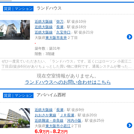
ランドハウス
賃貸｜マンション
近鉄大阪線
「
弥刀
」駅 徒歩10分
近鉄大阪線
「
長瀬
」駅 徒歩16分
近鉄大阪線
「
久宝寺口
」駅 徒歩21分
大阪府
東大阪市
友井
２丁目
-
築年数：築31年
階数：3階建
ぜひ一度見ていただきたい、「ランドハウス」です。近くにはローソン 小若江二
丁目店(徒歩6分)がありちょっとした買い物に便利です。通風システムが整った換
気がしやすい物件です。こ...
現在空室情報がありません。
ランドハウスへのお問い合わせはこちら
アバハイム西村
賃貸｜マンション
近鉄大阪線
「
長瀬
」駅 徒歩9分
おおさか東線
「
ＪＲ長瀬
」駅 徒歩20分
近鉄難波・奈良線
「
河内小阪
」駅 徒歩25分
大阪府
東大阪市
小若江
２丁目
6.9
8.2
万円～
万円