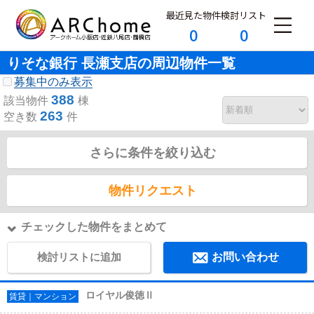
最近見た物件
検討リスト
0
0
りそな銀行 長瀬支店の周辺物件一覧
募集中のみ表示
388
該当物件
棟
263
空き数
件
さらに条件を絞り込む
物件リクエスト
チェックした物件をまとめて
検討リストに追加
お問い合わせ
ロイヤル俊徳Ⅱ
賃貸｜マンション