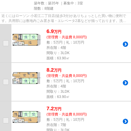
築年数：築35年 ｜募集中：
3室
階数：8階建
近くにはローソン 小若江二丁目店(徒歩3分)がありちょっとした買い物に便利で
す。共用部には敷地内ごみ置き場・エレベータ2基などが揃っております。洗濯
物も自然乾燥ですぐ乾く通風良...
6.9
万
円
(管理費・共益費 8,000円)
敷：5万円｜礼：10万円
所在階：4階
間取り：3LDK
面積：63.90㎡
8.2
万
円
(管理費・共益費 8,000円)
敷：5万円｜礼：10万円
所在階：4階
間取り：3LDK
面積：63.90㎡
7.2
万
円
(管理費・共益費 8,000円)
敷：5万円｜礼：10万円
所在階：7階
間取り：3LDK