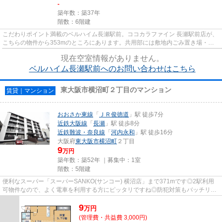
-
築年数：築37年
階数：6階建
こだわりポイント満載のベルハイム長瀬駅前。ココカラファイン 長瀬駅前店が、
こちらの物件から353mのところにあります。共用部には敷地内ごみ置き場・エ
レベータなどが揃っております...
現在空室情報がありません。
ベルハイム長瀬駅前へのお問い合わせはこちら
東大阪市横沼町２丁目のマンション
賃貸｜マンション
おおさか東線
「
ＪＲ俊徳道
」駅 徒歩7分
近鉄大阪線
「
長瀬
」駅 徒歩8分
近鉄難波・奈良線
「
河内永和
」駅 徒歩16分
大阪府
東大阪市
横沼町
２丁目
9
万円
築年数：築52年 ｜募集中：
1室
階数：5階建
便利なスーパー「スーパーSANKO(サンコー) 横沼店」まで371mです◎2駅利用
可物件なので、よく電車を利用する方にピッタリですね◎防犯対策もバッチリな
マンションタイプの物件です◎駅か...
9
万
円
(管理費・共益費 3,000円)