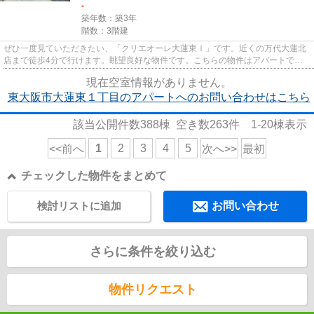
-
築年数：築3年
階数：3階建
ぜひ一度見ていただきたい、「クリエオーレ大蓮東Ⅰ」です。近くの万代大蓮北
店まで徒歩4分で行けます。眺望良好な物件です。こちらの物件はアパートで
す。できるだけ早めに不動産情報...
現在空室情報がありません。
東大阪市大蓮東１丁目のアパートへのお問い合わせはこちら
該当公開件数
388
棟 空き数
263
件
1-20
棟表示
1
2
3
4
5
<<前へ
次へ>>
最初
チェックした物件をまとめて
検討リストに追加
お問い合わせ
さらに条件を絞り込む
物件リクエスト