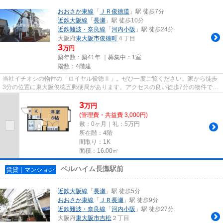
おおさか東線
「
ＪＲ俊徳道
」駅 徒歩7分
近鉄大阪線
「
長瀬
」駅 徒歩10分
近鉄難波・奈良線
「
河内小阪
」駅 徒歩24分
大阪府
東大阪市
俊徳町
４丁目
3
万円
築年数：築41年 ｜募集中：
1室
階数：4階建
当社イチオシの物件の「ロイヤル俊徳Ⅱ」。ぜひ一度ご覧ください。家から徒歩
3分の位置に東大阪俊徳五郵便局があります。アクセスの良い徒歩7分の物件で
す。自走式駐車場がある物件です...
3
万
円
(管理費・共益費 3,000円)
敷：0ヶ月｜礼：5万円
所在階：4階
間取り：1K
面積：16.00㎡
ベルハイム長瀬駅前
賃貸｜マンション
近鉄大阪線
「
長瀬
」駅 徒歩5分
おおさか東線
「
ＪＲ長瀬
」駅 徒歩9分
近鉄難波・奈良線
「
河内小阪
」駅 徒歩27分
大阪府
東大阪市
吉松
２丁目