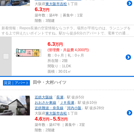
大阪府
東大阪市
吉松
１丁目
6.3
万円
築年数：築4年 ｜募集中：
1室
階数：3階建
新着情報：Repos長瀬の空室情報ならコチラ。場所が平坦なのは、ランニングを
する上で抑えたいポイントですね。駅から徒歩6分のアパートで、電車での通勤
にも便利な立地です。駐車場ま...
6.3
万
円
(管理費・共益費 4,000円)
敷：0ヶ月｜礼：0ヶ月
所在階：2階
間取り：1LDK
面積：30.01㎡
田中・大村ハイツ
賃貸｜アパート
近鉄大阪線
「
長瀬
」駅 徒歩5分
おおさか東線
「
ＪＲ長瀬
」駅 徒歩10分
近鉄難波・奈良線
「
河内小阪
」駅 徒歩28分
大阪府
東大阪市
吉松
１丁目
4.6
5.5
万円～
万円
築年数：築47年 ｜募集中：
3室
階数：2階建