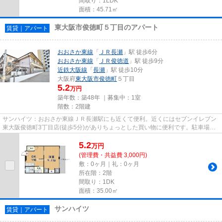
間取り：1LDK
面積：45.71㎡
東大阪市俊徳町５丁目のアパート
賃貸｜アパート
おおさか東線
「
ＪＲ長瀬
」駅 徒歩6分
おおさか東線
「
ＪＲ俊徳道
」駅 徒歩9分
近鉄大阪線
「
長瀬
」駅 徒歩10分
大阪府
東大阪市
俊徳町
５丁目
5.2
万円
築年数：築48年 ｜募集中：
1室
階数：2階建
サンハイツ：おおさか東線ＪＲ長瀬駅にも近くて便利。近くにはセブンイレブン
東大阪俊徳町3丁目店(徒歩5分)がありちょっとした買い物に便利です。駐車場ま
で100mのアパートです。最上...
5.2
万
円
(管理費・共益費 3,000円)
敷：0ヶ月｜礼：0ヶ月
所在階：2階
間取り：1DK
面積：35.00㎡
サンハイツ
賃貸｜アパート