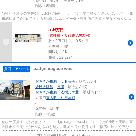
築年数：築3年 ｜募集中：
1室
階数：8階建
当社イチオシの物件の「Luxe布施南Ⅱ」。ぜひ一度ご覧ください。スーパー玉出
布施店まで347mです。共用部にはエレベータ・敷地内ごみ置き場など様々な設
備やサービスが揃っているので...
5.9
万
円
(管理費・共益費 7,000円)
敷：0万円｜礼：0.5ヶ月
所在階：4階
間取り：1K
面積：22.32㎡
badge nagase west
賃貸｜アパート
おおさか東線
「
ＪＲ長瀬
」駅 徒歩7分
近鉄大阪線
「
長瀬
」駅 徒歩14分
おおさか東線
「
衣摺加美北
」駅 徒歩14分
大阪府
東大阪市
柏田本町
-
築年数：築2年
階数：3階建
ぜひ一度見ていただきたい、「badge nagase west」です。徒歩14分の距離に東
大阪市立金岡中学校があるのも魅力。眺めの良い物件です。幅広い層に好評な、
駅から徒歩7分に立地する物件...