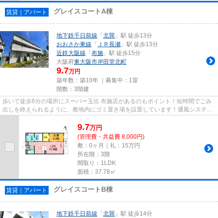
グレイスコートA棟
賃貸｜アパート
地下鉄千日前線
「
北巽
」駅 徒歩13分
おおさか東線
「
ＪＲ長瀬
」駅 徒歩13分
近鉄大阪線
「
布施
」駅 徒歩15分
大阪府
東大阪市
岸田堂北町
9.7
万円
築年数：築10年 ｜募集中：
1室
階数：3階建
歩いて徒歩6分の場所にスーパー玉出 布施店があるのもポイント！短時間でごみ
出しを終えられるように、敷地内にゴミ置き場を設置しています！通風システム
が整った換気がしやすいアパ...
9.7
万
円
(管理費・共益費 8,000円)
敷：0ヶ月｜礼：15万円
所在階：3階
間取り：1LDK
面積：37.78㎡
グレイスコートB棟
賃貸｜アパート
地下鉄千日前線
「
北巽
」駅 徒歩14分