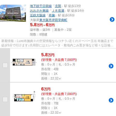
地下鉄千日前線
「
北巽
」駅 徒歩13分
おおさか東線
「
ＪＲ長瀬
」駅 徒歩14分
近鉄大阪線
「
布施
」駅 徒歩16分
大阪府
東大阪市
岸田堂南町
5.8
6
万円～
万円
築年数：築3年 ｜募集中：
2室
階数：8階建
新着情報：Luxe布施南Ⅱの空室情報ならコチラ♪近くのスーパー玉出 布施店まで
徒歩5分で行けます♪共用部にはエレベータ・敷地内ごみ置き場など様々な設備や
サービスが揃っているので便利...
5.8
万
円
(管理費・共益費 7,000円)
敷：0ヶ月｜礼：0.5ヶ月
所在階：4階
間取り：1K
面積：22.32㎡
6
万
円
(管理費・共益費 7,000円)
敷：0ヶ月｜礼：0.5ヶ月
所在階：7階
間取り：1K
面積：22.32㎡