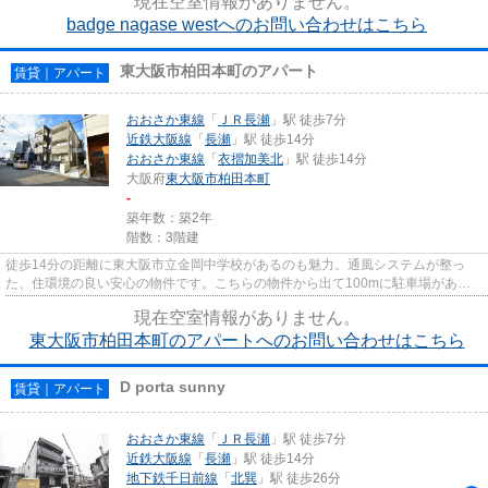
現在空室情報がありません。
badge nagase westへのお問い合わせはこちら
東大阪市柏田本町のアパート
賃貸｜アパート
おおさか東線
「
ＪＲ長瀬
」駅 徒歩7分
近鉄大阪線
「
長瀬
」駅 徒歩14分
おおさか東線
「
衣摺加美北
」駅 徒歩14分
大阪府
東大阪市
柏田本町
-
築年数：築2年
階数：3階建
徒歩14分の距離に東大阪市立金岡中学校があるのも魅力。通風システムが整っ
た、住環境の良い安心の物件です。こちらの物件から出て100mに駐車場があり
ます。平坦な場所にある物件なら...
現在空室情報がありません。
東大阪市柏田本町のアパートへのお問い合わせはこちら
D porta sunny
賃貸｜アパート
おおさか東線
「
ＪＲ長瀬
」駅 徒歩7分
近鉄大阪線
「
長瀬
」駅 徒歩14分
地下鉄千日前線
「
北巽
」駅 徒歩26分