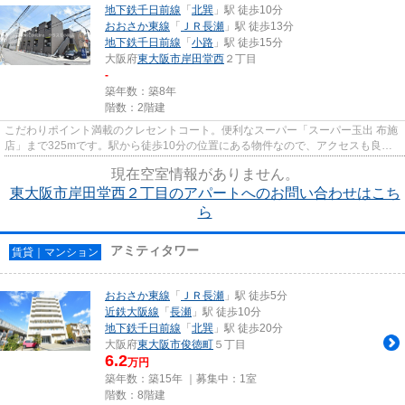
地下鉄千日前線
「
北巽
」駅 徒歩10分
おおさか東線
「
ＪＲ長瀬
」駅 徒歩13分
地下鉄千日前線
「
小路
」駅 徒歩15分
大阪府
東大阪市
岸田堂西
２丁目
-
築年数：築8年
階数：2階建
こだわりポイント満載のクレセントコート。便利なスーパー「スーパー玉出 布施
店」まで325mです。駅から徒歩10分の位置にある物件なので、アクセスも良好
です。空気の入れ替えができる...
現在空室情報がありません。
東大阪市岸田堂西２丁目のアパートへのお問い合わせはこち
ら
アミティタワー
賃貸｜マンション
おおさか東線
「
ＪＲ長瀬
」駅 徒歩5分
近鉄大阪線
「
長瀬
」駅 徒歩10分
地下鉄千日前線
「
北巽
」駅 徒歩20分
大阪府
東大阪市
俊徳町
５丁目
6.2
万円
築年数：築15年 ｜募集中：
1室
階数：8階建