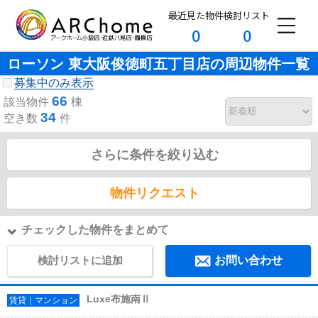
最近見た物件
検討リスト
0
0
ローソン 東大阪俊徳町五丁目店の周辺物件一覧
募集中のみ表示
66
該当物件
棟
34
空き数
件
さらに条件を絞り込む
物件リクエスト
チェックした物件をまとめて
検討リストに追加
お問い合わせ
Luxe布施南Ⅱ
賃貸｜マンション