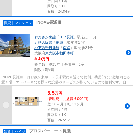
所在階：1階
間取り：1K
面積：24.84㎡
INOVE長瀬Ⅲ
賃貸｜マンション
おおさか東線
「
ＪＲ長瀬
」駅 徒歩11分
近鉄大阪線
「
長瀬
」駅 徒歩17分
地下鉄千日前線
「
南巽
」駅 徒歩24分
大阪府
東大阪市
柏田本町
5.5
万円
築年数：築23年 ｜募集中：
1室
階数：5階建
INOVE長瀬Ⅲ：おおさか東線ＪＲ長瀬駅にも近くて便利。共用部には敷地内ごみ
置き場・エレベータなど様々な設備やサービスが揃っているので便利です。自走
式駐車場が併設されたマンショ...
5.5
万
円
(管理費・共益費 6,000円)
敷：0ヶ月｜礼：2ヶ月
所在階：4階
間取り：1K
面積：26.55㎡
プロスパーコート長瀬
賃貸｜ハイツ