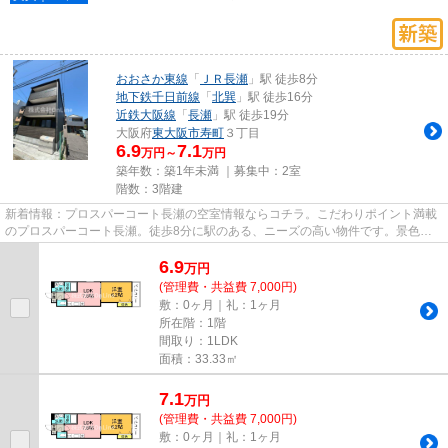
おおさか東線
「
ＪＲ長瀬
」駅 徒歩8分
地下鉄千日前線
「
北巽
」駅 徒歩16分
近鉄大阪線
「
長瀬
」駅 徒歩19分
大阪府
東大阪市
寿町
３丁目
6.9
7.1
万円～
万円
築年数：築1年未満 ｜募集中：
2室
階数：3階建
新着情報：プロスパーコート長瀬の空室情報ならコチラ。こだわりポイント満載
のプロスパーコート長瀬。徒歩8分に駅のある、ニーズの高い物件です。景色を
眺めることには心を癒す効果が...
6.9
万
円
(管理費・共益費 7,000円)
敷：0ヶ月｜礼：1ヶ月
所在階：1階
間取り：1LDK
面積：33.33㎡
7.1
万
円
(管理費・共益費 7,000円)
敷：0ヶ月｜礼：1ヶ月