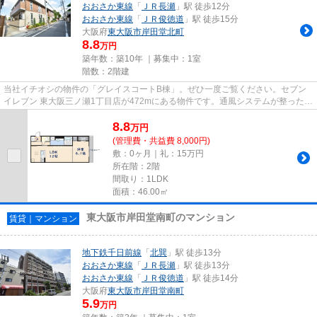
おおさか東線
「
ＪＲ長瀬
」駅 徒歩12分
おおさか東線
「
ＪＲ俊徳道
」駅 徒歩15分
大阪府
東大阪市
岸田堂北町
8.8
万円
築年数：築10年 ｜募集中：
1室
階数：2階建
当社イチオシの物件の「グレイスコートB棟」。ぜひ一度ご覧ください。セブン
イレブン 東大阪三ノ瀬1丁目店が472mにある物件です。通風システムが整った、
住環境の良い安心のアパートで...
8.8
万
円
(管理費・共益費 8,000円)
敷：0ヶ月｜礼：15万円
所在階：2階
間取り：1LDK
面積：46.00㎡
東大阪市岸田堂南町のマンション
賃貸｜マンション
地下鉄千日前線
「
北巽
」駅 徒歩13分
おおさか東線
「
ＪＲ長瀬
」駅 徒歩13分
おおさか東線
「
ＪＲ俊徳道
」駅 徒歩14分
大阪府
東大阪市
岸田堂南町
5.9
万円