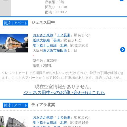
所在階：3階
間取り：1LDK
面積：33.33㎡
ジュネス田中
賃貸｜アパート
おおさか東線
「
ＪＲ長瀬
」駅 徒歩6分
近鉄大阪線
「
長瀬
」駅 徒歩16分
地下鉄千日前線
「
北巽
」駅 徒歩20分
大阪府
東大阪市
柏田西
１丁目
-
築年数：築20年
階数：2階建
クレジットカードで初期費用がお支払いいただけるので、決済の手間が軽減でき
ます。こちらのアパートから出て100mに駐車場があります。風通しのよさが魅
力のアパートです。こちらの物...
現在空室情報がありません。
ジュネス田中へのお問い合わせはこちら
ティアラ北巽
賃貸｜アパート
おおさか東線
「
ＪＲ長瀬
」駅 徒歩9分
地下鉄千日前線
「
北巽
」駅 徒歩14分