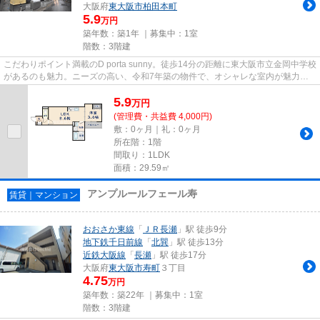
大阪府
東大阪市
柏田本町
5.9
万円
築年数：築1年 ｜募集中：
1室
階数：3階建
こだわりポイント満載のD porta sunny。徒歩14分の距離に東大阪市立金岡中学校
があるのも魅力。ニーズの高い、令和7年築の物件で、オシャレな室内が魅力
的。夏場の電気代も安く抑えら...
5.9
万
円
(管理費・共益費 4,000円)
敷：0ヶ月｜礼：0ヶ月
所在階：1階
間取り：1LDK
面積：29.59㎡
アンプルールフェール寿
賃貸｜マンション
おおさか東線
「
ＪＲ長瀬
」駅 徒歩9分
地下鉄千日前線
「
北巽
」駅 徒歩13分
近鉄大阪線
「
長瀬
」駅 徒歩17分
大阪府
東大阪市
寿町
３丁目
4.75
万円
築年数：築22年 ｜募集中：
1室
階数：3階建