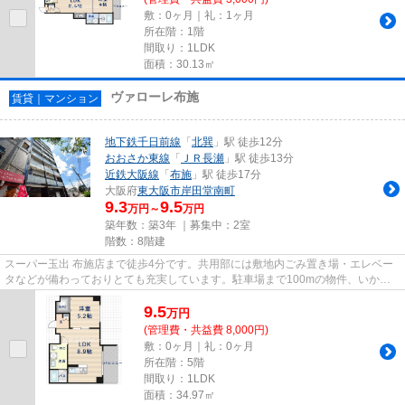
敷：0ヶ月｜礼：1ヶ月
所在階：1階
間取り：1LDK
面積：30.13㎡
ヴァローレ布施
賃貸｜マンション
地下鉄千日前線
「
北巽
」駅 徒歩12分
おおさか東線
「
ＪＲ長瀬
」駅 徒歩13分
近鉄大阪線
「
布施
」駅 徒歩17分
大阪府
東大阪市
岸田堂南町
9.3
9.5
万円～
万円
築年数：築3年 ｜募集中：
2室
階数：8階建
スーパー玉出 布施店まで徒歩4分です。共用部には敷地内ごみ置き場・エレベー
タなどが備わっておりとても充実しています。駐車場まで100mの物件、いかが
でしょうか。常に新鮮な空気を...
9.5
万
円
(管理費・共益費 8,000円)
敷：0ヶ月｜礼：0ヶ月
所在階：5階
間取り：1LDK
面積：34.97㎡