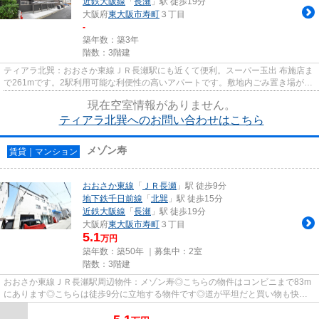
近鉄大阪線
「
長瀬
」駅 徒歩19分
大阪府
東大阪市
寿町
３丁目
-
築年数：築3年
階数：3階建
ティアラ北巽：おおさか東線ＪＲ長瀬駅にも近くて便利。スーパー玉出 布施店ま
で261mです。2駅利用可能な利便性の高いアパートです。敷地内ごみ置き場があ
る物件です。できるだけ早め...
現在空室情報がありません。
ティアラ北巽へのお問い合わせはこちら
メゾン寿
賃貸｜マンション
おおさか東線
「
ＪＲ長瀬
」駅 徒歩9分
地下鉄千日前線
「
北巽
」駅 徒歩15分
近鉄大阪線
「
長瀬
」駅 徒歩19分
大阪府
東大阪市
寿町
３丁目
5.1
万円
築年数：築50年 ｜募集中：
2室
階数：3階建
おおさか東線ＪＲ長瀬駅周辺物件：メゾン寿◎こちらの物件はコンビニまで83m
にあります◎こちらは徒歩9分に立地する物件です◎道が平坦だと買い物も快適
にできますね◎賃貸情報のことなら...