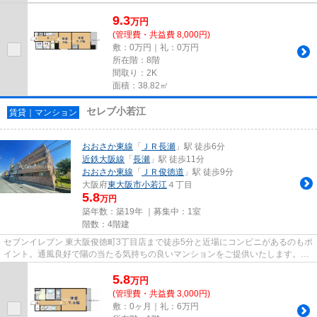
9.3
万
円
(管理費・共益費 8,000円)
敷：0万円｜礼：0万円
所在階：8階
間取り：2K
面積：38.82㎡
セレブ小若江
賃貸｜マンション
おおさか東線
「
ＪＲ長瀬
」駅 徒歩6分
近鉄大阪線
「
長瀬
」駅 徒歩11分
おおさか東線
「
ＪＲ俊徳道
」駅 徒歩9分
大阪府
東大阪市
小若江
４丁目
5.8
万円
築年数：築19年 ｜募集中：
1室
階数：4階建
セブンイレブン 東大阪俊徳町3丁目店まで徒歩5分と近場にコンビニがあるのもポ
イント。通風良好で陽の当たる気持ちの良いマンションをご提供いたします。2
駅利用できる場所にあるので...
5.8
万
円
(管理費・共益費 3,000円)
敷：0ヶ月｜礼：6万円