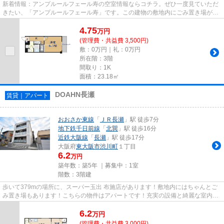
新着情報：アンプルールフェール寿の空室情報ならコチラ。ぜひ一度見ていただ
きたい、「アンプルールフェール寿」です。この建物の敷地内にごみ置き場があ
ります。防犯対策もバッチリ...
4.75
万
円
(管理費・共益費 3,500円)
敷：0万円｜礼：0万円
所在階：3階
間取り：1K
面積：23.18㎡
DOAHN長瀬
賃貸｜アパート
おおさか東線
「
ＪＲ長瀬
」駅 徒歩7分
地下鉄千日前線
「
北巽
」駅 徒歩16分
近鉄大阪線
「
長瀬
」駅 徒歩17分
大阪府
東大阪市
渋川町
１丁目
6.2
万円
築年数：築5年 ｜募集中：
1室
階数：3階建
歩いて379mの場所に、スーパー玉出 布施店があります！敷地内にはちゃんとご
み置き場もあります！こちらの物件はアパートです！充実の設備と綺麗な室内を
兼ね備えた、2020年築の物件で...
6.2
万
円
(管理費・共益費 3,000円)