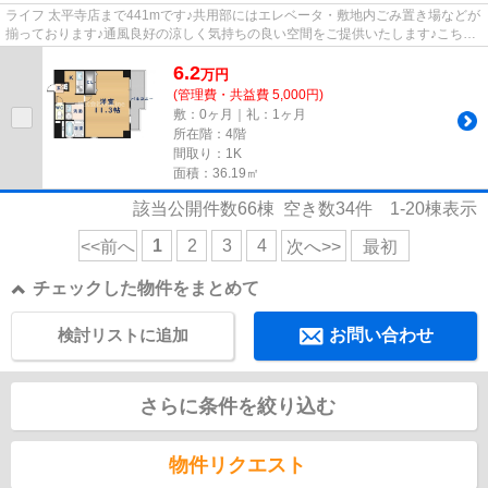
ライフ 太平寺店まで441mです♪共用部にはエレベータ・敷地内ごみ置き場などが
揃っております♪通風良好の涼しく気持ちの良い空間をご提供いたします♪こちら
の物件から100mのところに駐...
6.2
万
円
(管理費・共益費 5,000円)
敷：0ヶ月｜礼：1ヶ月
所在階：4階
間取り：1K
面積：36.19㎡
該当公開件数
66
棟 空き数
34
件
1-20
棟表示
1
2
3
4
<<前へ
次へ>>
最初
チェックした物件をまとめて
検討リストに追加
お問い合わせ
さらに条件を絞り込む
物件リクエスト