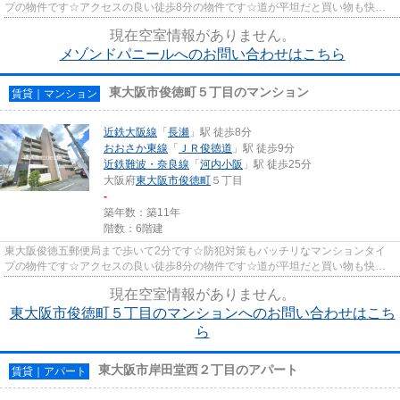
プの物件です☆アクセスの良い徒歩8分の物件です☆道が平坦だと買い物も快適
にできますね☆できるだけ早めに不...
現在空室情報がありません。
メゾンドパニールへのお問い合わせはこちら
東大阪市俊徳町５丁目のマンション
賃貸｜マンション
近鉄大阪線
「
長瀬
」駅 徒歩8分
おおさか東線
「
ＪＲ俊徳道
」駅 徒歩9分
近鉄難波・奈良線
「
河内小阪
」駅 徒歩25分
大阪府
東大阪市
俊徳町
５丁目
-
築年数：築11年
階数：6階建
東大阪俊徳五郵便局まで歩いて2分です☆防犯対策もバッチリなマンションタイ
プの物件です☆アクセスの良い徒歩8分の物件です☆道が平坦だと買い物も快適
にできますね☆できるだけ早めに不...
現在空室情報がありません。
東大阪市俊徳町５丁目のマンションへのお問い合わせはこち
ら
東大阪市岸田堂西２丁目のアパート
賃貸｜アパート