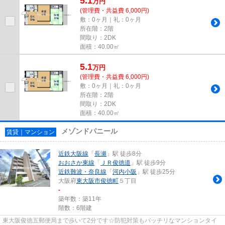
5.1
万
円
(管理費・共益費 6,000円)
敷：0ヶ月｜礼：0ヶ月
所在階：2階
間取り：2DK
面積：40.00㎡
5.1
万
円
(管理費・共益費 6,000円)
敷：0ヶ月｜礼：0ヶ月
所在階：2階
間取り：2DK
面積：40.00㎡
メゾンドパニール
賃貸｜マンション
近鉄大阪線
「
長瀬
」駅 徒歩8分
おおさか東線
「
ＪＲ俊徳道
」駅 徒歩9分
近鉄難波・奈良線
「
河内小阪
」駅 徒歩25分
大阪府
東大阪市
俊徳町
５丁目
-
築年数：築11年
階数：6階建
東大阪俊徳五郵便局まで歩いて2分です☆防犯対策もバッチリなマンションタイ