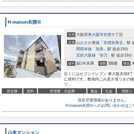
H-maison衣摺Ⅲ
大阪府
東大阪市
衣摺
５丁目
住所
交通
おおさか東線
「
衣摺加美北
」駅 
関西本線
「
加美
」駅 徒歩19分
近鉄大阪線
「
弥刀
」駅 徒歩19分
築1年未満
3階建
築年
階数
構造
近くにはセブンイレブン 東大阪衣摺4丁
に便利です。敷地内ごみ置き場つきの物
て...
所在階
賃料
管理費・共益費
敷金
礼金
間取り
現在空室情報がありません。
H-maison衣摺Ⅲへのお問い合わせはこ
山本マンション