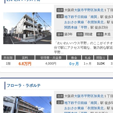
大阪府
大阪市平野区
加美北
１丁
住所
交通
地下鉄千日前線
「
南巽
」駅 徒歩
おおさか東線
「
衣摺加美北
」駅 
関西本線
「
平野
」駅 徒歩23分
築3年
3階建
木造
築年
階数
構造
「わいわいハウス平野」のここがイチオシ
分で駅にアクセス可能な、魅力的な駅近
平野...
所在階
賃料
管理費・共益費
敷金
礼金
間取り
6.8
万円
0ヶ月
1階
4,000円
1ヶ月
1LDK
3
フローラ・ラポルテ
大阪府
大阪市平野区
加美北
１丁
住所
交通
地下鉄千日前線
「
南巽
」駅 徒歩
おおさか東線
「
衣摺加美北
」駅 