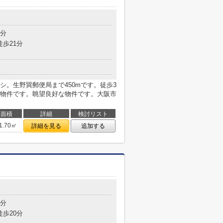
目
3分
徒歩21分
。生野巽郵便局まで450mです。徒歩3
物件です。眺望良好な物件です。大阪市
面積
詳細
検討リスト
1.70㎡
詳細を見る
追加する
目
5分
徒歩20分