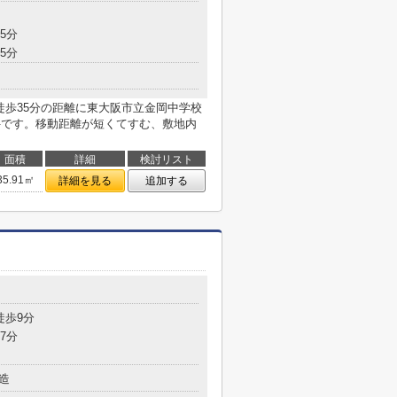
5分
5分
シ。徒歩35分の距離に東大阪市立金岡中学校
件です。移動距離が短くてすむ、敷地内
面積
詳細
検討リスト
35.91㎡
詳細を見る
追加する
目
徒歩9分
7分
造