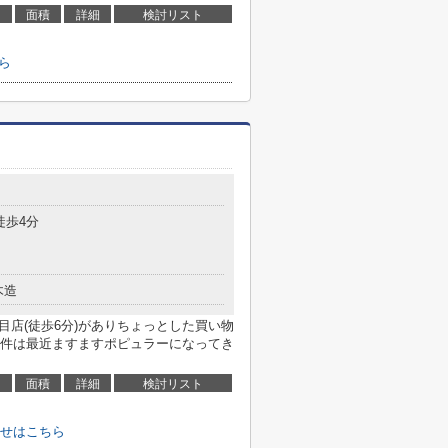
面積
詳細
検討リスト
ら
徒歩4分
木造
目店(徒歩6分)がありちょっとした買い物
件は最近ますますポピュラーになってき
面積
詳細
検討リスト
せはこちら