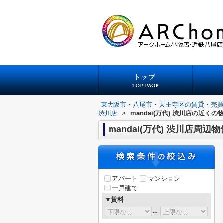
東大阪市・八尾市・天王寺区の賃貸・売
渋川店
>
mandai(万代) 渋川店の近くの
mandai(万代) 渋川店周辺物
アパート
マンション
一戸建て
▼賃料
～