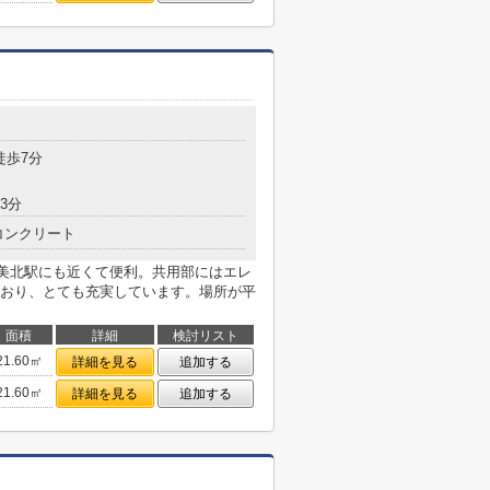
目
徒歩7分
3分
コンクリート
美北駅にも近くて便利。共用部にはエレ
おり、とても充実しています。場所が平
面積
詳細
検討リスト
21.60㎡
詳細を見る
追加する
21.60㎡
詳細を見る
追加する