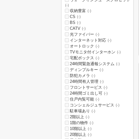
(-)
収納豊富
(-)
CS
(-)
BS
(-)
CATV
(-)
光ファイバー
(-)
インターネット対応
(-)
オートロック
(-)
TVモニタ付インターホン
(-)
宅配ボックス
(-)
24時間緊急通報システム
(-)
ディンプルキー
(-)
防犯カメラ
(-)
24時間有人管理
(-)
フロントサービス
(-)
24時間ゴミ出し可
(-)
住戸内覧可能
(-)
コンシェルジュサービス
(-)
駐車場あり
(-)
2階以上
(-)
1階の物件
(-)
10階以上
(-)
20階以上
(-)