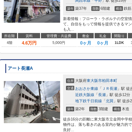
関西本線
「
平野
」駅 徒歩25分
築37年
6階建
鉄筋
築年
階数
構造
新着情報：フローラ・ラポルテの空室情
て、自信をもって情報を提供できるマン
も入...
所在階
賃料
管理費・共益費
敷金
礼金
間取り
4.6
万円
0ヶ月
0ヶ月
4階
5,000円
1LDK
アート長瀬A
大阪府
東大阪市
柏田本町
住所
交通
おおさか東線
「
ＪＲ長瀬
」駅 徒
近鉄大阪線
「
長瀬
」駅 徒歩12分
地下鉄千日前線
「
北巽
」駅 徒歩2
築2年
3階建
木造
築年
階数
構造
徒歩16分の距離に東大阪市立金岡中学
物件は、落ち着きのある室内が魅力的で
良好...