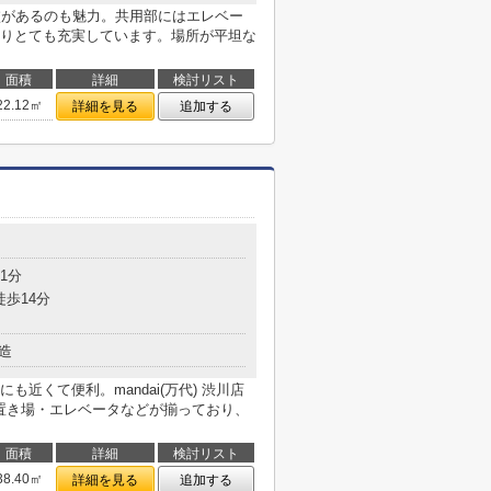
校があるのも魅力。共用部にはエレベー
りとても充実しています。場所が平坦な
面積
詳細
検討リスト
22.12㎡
詳細を見る
追加する
目
1分
徒歩14分
造
近くて便利。mandai(万代) 渋川店
み置き場・エレベータなどが揃っており、
面積
詳細
検討リスト
38.40㎡
詳細を見る
追加する