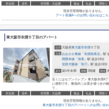
所在階
賃料
管理費・共益費
敷金
礼金
間取り
現在空室情報がありません。
アート長瀬Aへのお問い合わせはこち
東大阪市衣摺５丁目のアパート
大阪府
東大阪市
衣摺
５丁目
住所
交通
おおさか東線
「
衣摺加美北
」駅 
関西本線
「
加美
」駅 徒歩19分
近鉄大阪線
「
弥刀
」駅 徒歩19分
築1年未満
3階建
築年
階数
構造
近くにはセブンイレブン 東大阪衣摺4丁
に便利です。敷地内ごみ置き場つきの物
て...
所在階
賃料
管理費・共益費
敷金
礼金
間取り
現在空室情報がありません。
東大阪市衣摺５丁目のアパートへのお問い合わ