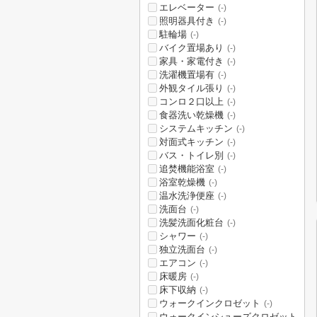
エレベーター
(-)
照明器具付き
(-)
駐輪場
(-)
バイク置場あり
(-)
家具・家電付き
(-)
洗濯機置場有
(-)
外観タイル張り
(-)
コンロ２口以上
(-)
食器洗い乾燥機
(-)
システムキッチン
(-)
対面式キッチン
(-)
バス・トイレ別
(-)
追焚機能浴室
(-)
浴室乾燥機
(-)
温水洗浄便座
(-)
洗面台
(-)
洗髪洗面化粧台
(-)
シャワー
(-)
独立洗面台
(-)
エアコン
(-)
床暖房
(-)
床下収納
(-)
ウォークインクロゼット
(-)
ウォークインシューズクロゼット