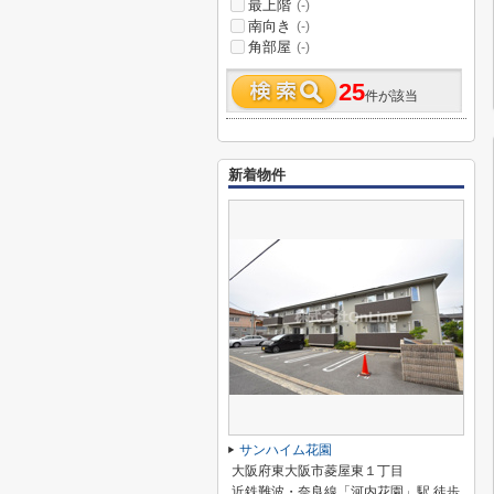
最上階
(-)
南向き
(-)
角部屋
(-)
25
件が該当
新着物件
サンハイム花園
大阪府東大阪市菱屋東１丁目
近鉄難波・奈良線「河内花園」駅 徒歩