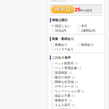
25
件が該当
情報公開日
指定しない
本日
3日以内
1週間以内
画像・動画あり
画像あり
動画あり
パノラマあり
こだわり条件
ペット飼育可
(-)
ペット専用設備
(-)
楽器相談
(-)
陽当り良好
(-)
閑静な住宅地
(-)
デザイナーズ
(-)
リノベーション済
(-)
保証人不要
(-)
事務所可
(-)
２人入居可
(-)