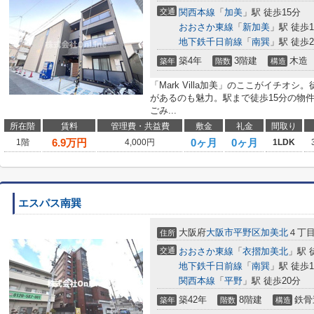
交通
関西本線
「
加美
」駅 徒歩15分
おおさか東線
「
新加美
」駅 徒歩1
地下鉄千日前線
「
南巽
」駅 徒歩2
築4年
3階建
木造
築年
階数
構造
「Mark Villa加美」のここがイチオ
があるのも魅力。駅まで徒歩15分の物
ごみ...
所在階
賃料
管理費・共益費
敷金
礼金
間取り
6.9
万円
0ヶ月
0ヶ月
1階
4,000円
1LDK
エスパス南巽
大阪府
大阪市平野区
加美北
４丁
住所
交通
おおさか東線
「
衣摺加美北
」駅 
地下鉄千日前線
「
南巽
」駅 徒歩1
関西本線
「
平野
」駅 徒歩20分
築42年
8階建
鉄骨
築年
階数
構造