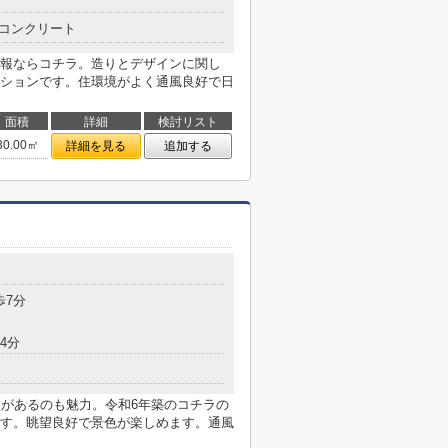
コンクリート
報ならコチラ。造りとデザインに関し
ションです。住環境がよく通風良好で日
面積
詳細
検討リスト
30.00㎡
詳細を見る
追加する
歩7分
4分
校があるのも魅力。令和6年築のコチラの
す。眺望良好で景色が楽しめます。通風