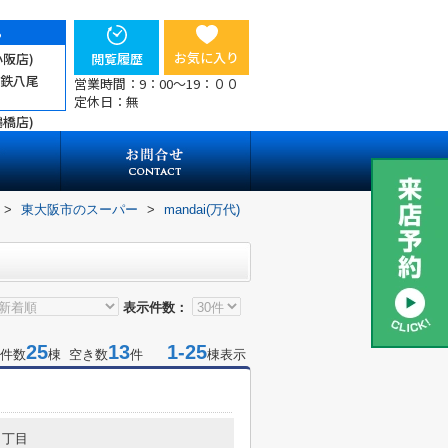
ら
お気に入り
小阪店)
閲覧履歴
近鉄八尾
営業時間：9：00～19：００
定休日：無
鶴橋店)
>
東大阪市のスーパー
>
mandai(万代)
表示件数：
25
13
1-25
件数
棟 空き数
件
棟表示
２丁目