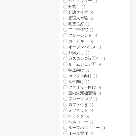
バリアフリー
(-)
分割可
(-)
分譲タイプ
(-)
管理人常駐
(-)
眺望良好
(-)
二世帯住宅
(-)
フリーレント
(-)
カードキー
(-)
オープンハウス
(-)
外国人可
(-)
ガスコンロ設置可
(-)
ルームシェア可
(-)
学生向け
(-)
カップル向け
(-)
女性向け
(-)
ファミリー向け
(-)
室内洗濯機置場
(-)
フローリング
(-)
ロフト付き
(-)
メゾネット
(-)
ベランダ
(-)
バルコニー
(-)
ルーフバルコニー
(-)
オール電化
(-)