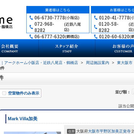
業者様はこちら
お客様はこち
06-6730-7778
0120-41-7778
(小阪店)
(
072-968-
0120-58-
(近鉄八尾
(
店)
店)
8282
8282
06-6777-6320
0120-60-6320
(鶴橋店)
(
買｜アークホーム小阪店・近鉄八尾店・鶴橋店
>
周辺施設案内
>
東大阪市
物件
件
並び順：
空室物件のみ表示
該当公開
Mark Villa加美
大阪府
大阪市平野区
加美正覚寺
住所