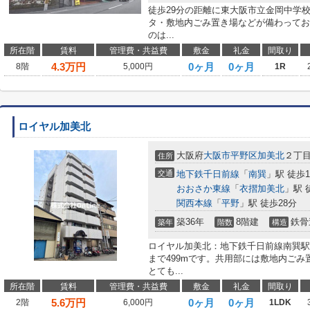
徒歩29分の距離に東大阪市立金岡中学
タ・敷地内ごみ置き場などが備わってお
のは...
所在階
賃料
管理費・共益費
敷金
礼金
間取り
4.3
万円
0ヶ月
0ヶ月
8階
5,000円
1R
ロイヤル加美北
大阪府
大阪市平野区
加美北
２丁
住所
交通
地下鉄千日前線
「
南巽
」駅 徒歩1
おおさか東線
「
衣摺加美北
」駅 
関西本線
「
平野
」駅 徒歩28分
築36年
8階建
鉄骨
築年
階数
構造
ロイヤル加美北：地下鉄千日前線南巽駅にも
まで499mです。共用部には敷地内ご
とても...
所在階
賃料
管理費・共益費
敷金
礼金
間取り
5.6
万円
0ヶ月
0ヶ月
2階
6,000円
1LDK