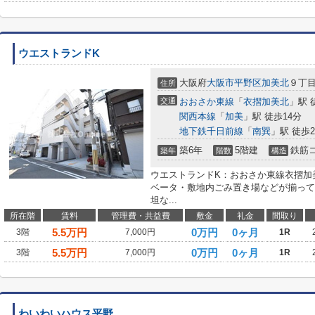
ウエストランドK
大阪府
大阪市平野区
加美北
９丁
住所
交通
おおさか東線
「
衣摺加美北
」駅 
関西本線
「
加美
」駅 徒歩14分
地下鉄千日前線
「
南巽
」駅 徒歩2
築6年
5階建
鉄筋
築年
階数
構造
ウエストランドK：おおさか東線衣摺加
ベータ・敷地内ごみ置き場などが揃って
坦な...
所在階
賃料
管理費・共益費
敷金
礼金
間取り
5.5
万円
0万円
0ヶ月
3階
7,000円
1R
5.5
万円
0万円
0ヶ月
3階
7,000円
1R
わいわいハウス平野