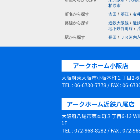
柏原市
町名から探す
吉田
/
菱江
/
友
路線から探す
近鉄大阪線
/
近
地下鉄谷町線
/
駅から探す
長田
/
ＪＲ河内
アークホーム小阪店
大阪府東大阪市小阪本町１丁目2-
TEL : 06-6730-7778 / FAX : 06-67
アークホーム近鉄八尾店
大阪府八尾市東本町３丁目6-13 W
1F
TEL : 072-968-8282 / FAX : 072-9