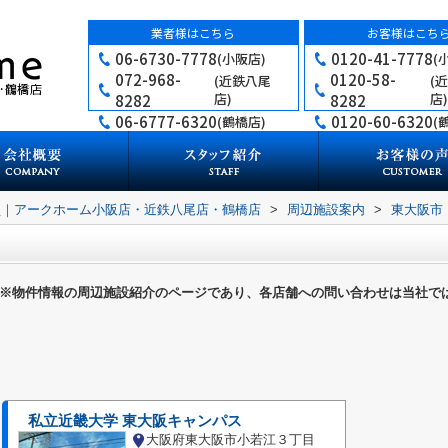
業者様はこちら
お客様はこち
06-6730-7778
0120-41-7778
(小阪店)
(
072-968-
0120-58-
(近鉄八尾
(
店)
店)
8282
8282
06-6777-6320
0120-60-6320
(鶴橋店)
(
買｜アークホーム小阪店・近鉄八尾店・鶴橋店
>
周辺施設案内
>
東大阪市
※物件情報の周辺施設紹介のページであり、各店舗への問い合わせは当社で
私立近畿大学 東大阪キャンパス
大阪府東大阪市小若江３丁目