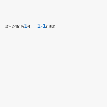
1
1-1
該当公開件数
件
件表示