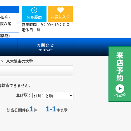
ら
お気に入り
小阪店)
閲覧履歴
近鉄八尾
営業時間：9：00～19：００
定休日：無
鶴橋店)
>
東大阪市の大学
は対応できません。
並び順：
1
1-1
該当公開件数
件
件表示