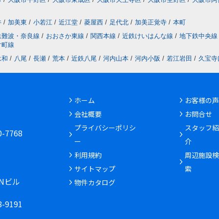
井
/
加美東
/
小若江
/
近江堂
/
菱屋西
/
足代北
/
加美正覚寺
/
本町
鉄難波・奈良線
/
おおさか東線
/
関西本線
/
近鉄けいはんな線
/
地下鉄中央線
片町線
永和
/
八尾
/
長瀬
/
荒本
/
近鉄八尾
/
河内山本
/
河内小阪
/
若江岩田
/
久宝寺
ホーム
お客様の声
会社概要
お問合せ
6
プライバシーポリシ
スタッフ紹
30-7768
ー
介
利用規約
周辺施設検
サイトマップ
索
INビル
物件カタログ
68-9191