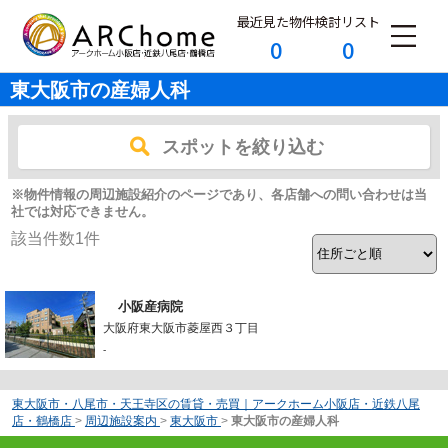
最近見た物件
検討リスト
0
0
東大阪市の産婦人科
スポットを絞り込む
※物件情報の周辺施設紹介のページであり、各店舗への問い合わせは当
社では対応できません。
該当件数
1
件
小阪産病院
大阪府東大阪市菱屋西３丁目
-
東大阪市・八尾市・天王寺区の賃貸・売買｜アークホーム小阪店・近鉄八尾
店・鶴橋店
>
周辺施設案内
>
東大阪市
>
東大阪市の産婦人科