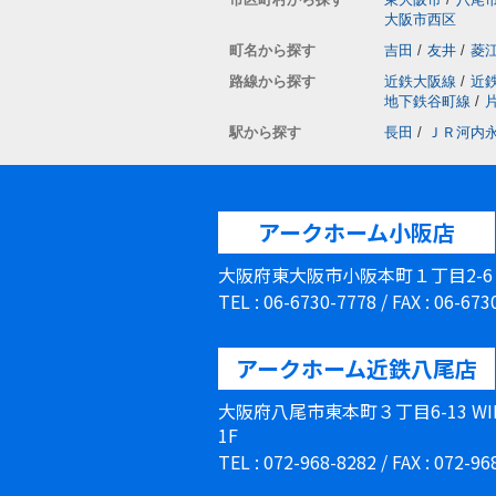
大阪市西区
町名から探す
吉田
/
友井
/
菱
路線から探す
近鉄大阪線
/
近
地下鉄谷町線
/
駅から探す
長田
/
ＪＲ河内
アークホーム小阪店
大阪府東大阪市小阪本町１丁目2-
TEL : 06-6730-7778 / FAX : 06-67
アークホーム近鉄八尾店
大阪府八尾市東本町３丁目6-13 W
1F
TEL : 072-968-8282 / FAX : 072-9