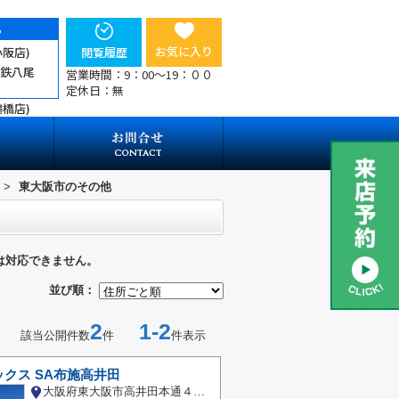
ら
お気に入り
小阪店)
閲覧履歴
近鉄八尾
営業時間：9：00～19：００
定休日：無
鶴橋店)
>
東大阪市のその他
は対応できません。
並び順：
2
1-2
該当公開件数
件
件表示
クス SA布施高井田
大阪府東大阪市高井田本通４丁目