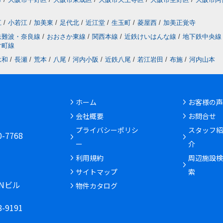
江
/
小若江
/
加美東
/
足代北
/
近江堂
/
生玉町
/
菱屋西
/
加美正覚寺
鉄難波・奈良線
/
おおさか東線
/
関西本線
/
近鉄けいはんな線
/
地下鉄中央線
片町線
永和
/
長瀬
/
荒本
/
八尾
/
河内小阪
/
近鉄八尾
/
若江岩田
/
布施
/
河内山本
ホーム
お客様の声
会社概要
お問合せ
6
プライバシーポリシ
スタッフ紹
30-7768
ー
介
利用規約
周辺施設検
サイトマップ
索
INビル
物件カタログ
68-9191