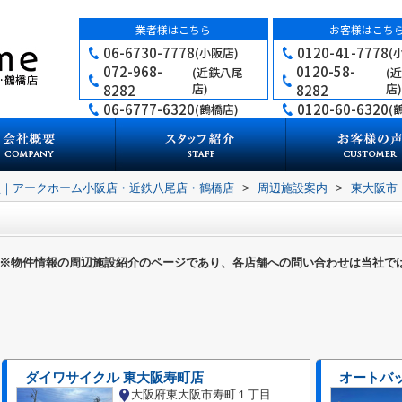
業者様はこちら
お客様はこち
06-6730-7778
0120-41-7778
(小阪店)
(
072-968-
0120-58-
(近鉄八尾
(
店)
店)
8282
8282
06-6777-6320
0120-60-6320
(鶴橋店)
(
買｜アークホーム小阪店・近鉄八尾店・鶴橋店
>
周辺施設案内
>
東大阪市
※物件情報の周辺施設紹介のページであり、各店舗への問い合わせは当社で
ダイワサイクル 東大阪寿町店
オートバッ
大阪府東大阪市寿町１丁目