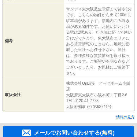
サンディ東大阪瓜生堂店まで徒歩1分
です。こちらの物件から出て100mに
駐車場があります。敷地内ごみ置き
場がある物件です。お使いいただけ
る駅は2駅あり、行き先に応じて使い
分けができます。東大阪市エリアに
備考
ある賃貸情報のことなら、地域に密
着した当社へお任せ下さい。当社
は、多種多様な賃貸情報を取り扱っ
ております。ご要望や不明な点など
ございましたら、お気軽にご連絡下
さい。
株式会社OnLine アークホーム小阪
店
取扱会社
大阪府東大阪市小阪本町１丁目2-6
TEL:0120-41-7778
大阪府知事 (2) 第62741号
情報の見方
メールでお問い合わせする(無料)