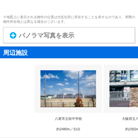
※地図上に表示される物件の位置は付近住所に所在することを表すものであり、実際の
物件所在地とは異なる場合がございます。
パノラマ写真を表示
周辺施設
八尾市立桂中学校
大阪府立
約2480m／31分
約2302