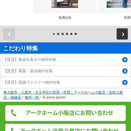
長岡征弥
長岡
前
こだわり特集
【賃貸】敷金礼金ゼロ物件特集
【賃貸】新築・築浅物件特集
【賃貸】新婚ファミリー物件特集
東大阪市・八尾市・天王寺区の賃貸・売買｜アークホーム小阪店・近鉄八尾
店・鶴橋店
>
物件一覧
>
D porta garbo
アークホーム小阪店にお問い合わせ
アークホーム近鉄八尾店にお問い合わせ