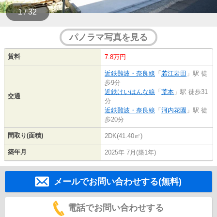
1 / 32
パノラマ写真を見る
賃料
7.8万円
近鉄難波・奈良線
「
若江岩田
」駅 徒
歩9分
近鉄けいはんな線
「
荒本
」駅 徒歩31
交通
分
近鉄難波・奈良線
「
河内花園
」駅 徒
歩20分
間取り(面積)
2DK(41.40㎡)
築年月
2025年 7月(築1年)
メールでお問い合わせする(無料)
電話でお問い合わせする