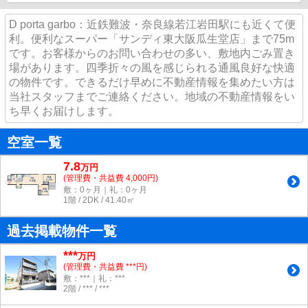
D porta garbo：近鉄難波・奈良線若江岩田駅にも近くて便
利。便利なスーパー「サンディ東大阪瓜生堂店」まで75m
です。お客様からのお問い合わせの多い、敷地内ごみ置き
場があります。四季折々の風を感じられる通風良好な快適
の物件です。できるだけ早めに不動産情報を集めたい方は
当社スタッフまでご連絡ください。地域の不動産情報をい
ち早くお届けします。
空室一覧
7.8
万
円
(管理費・共益費 4,000円)
敷：0ヶ月｜礼：0ヶ月
1階 / 2DK / 41.40㎡
過去掲載物件一覧
***
万円
(管理費・共益費 ***円)
敷：***｜礼：***
2階 / *** / ***