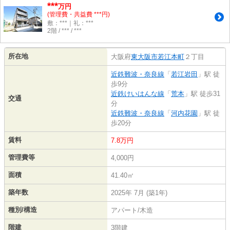
***
万円
(管理費・共益費 ***円)
敷：***｜礼：***
2階 / *** / ***
所在地
大阪府
東大阪市
若江本町
２丁目
近鉄難波・奈良線
「
若江岩田
」駅 徒
歩9分
近鉄けいはんな線
「
荒本
」駅 徒歩31
交通
分
近鉄難波・奈良線
「
河内花園
」駅 徒
歩20分
賃料
7.8万円
管理費等
4,000円
面積
41.40㎡
築年数
2025年 7月 (築1年)
種別/構造
アパート/木造
階建
3階建