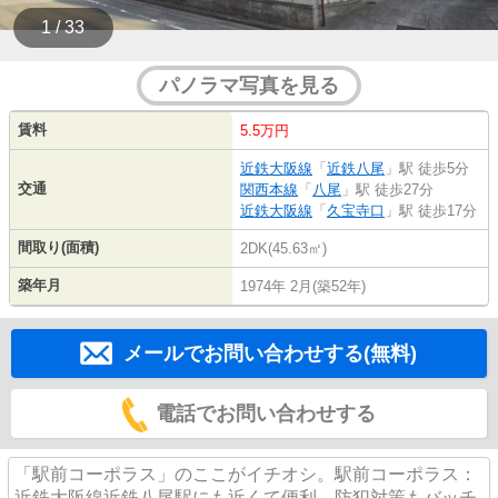
1 / 33
パノラマ写真を見る
賃料
5.5万円
近鉄大阪線
「
近鉄八尾
」駅 徒歩5分
交通
関西本線
「
八尾
」駅 徒歩27分
近鉄大阪線
「
久宝寺口
」駅 徒歩17分
間取り(面積)
2DK(45.63㎡)
築年月
1974年 2月(築52年)
メールでお問い合わせする(無料)
電話でお問い合わせする
「駅前コーポラス」のここがイチオシ。駅前コーポラス：
近鉄大阪線近鉄八尾駅にも近くて便利。防犯対策もバッチ