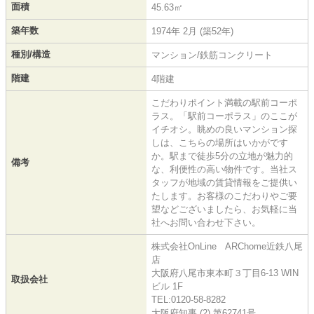
面積
45.63㎡
築年数
1974年 2月 (築52年)
種別/構造
マンション/鉄筋コンクリート
階建
4階建
こだわりポイント満載の駅前コーポ
ラス。「駅前コーポラス」のここが
イチオシ。眺めの良いマンション探
しは、こちらの場所はいかがです
か。駅まで徒歩5分の立地が魅力的
備考
な、利便性の高い物件です。当社ス
タッフが地域の賃貸情報をご提供い
たします。お客様のこだわりやご要
望などございましたら、お気軽に当
社へお問い合わせ下さい。
株式会社OnLine ARChome近鉄八尾
店
大阪府八尾市東本町３丁目6-13 WIN
取扱会社
ビル 1F
TEL:0120-58-8282
大阪府知事 (2) 第62741号