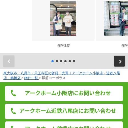
長岡征弥
長岡
前
東大阪市・八尾市・天王寺区の賃貸・売買｜アークホーム小阪店・近鉄八尾
店・鶴橋店
>
物件一覧
>
駅前コーポラス
アークホーム小阪店にお問い合わせ
アークホーム近鉄八尾店にお問い合わせ