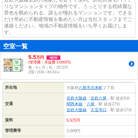
リなマンションタイプの物件です。うっとりする程綺麗な
景色を眺められる、誰もが憧れるマンションです。できる
だけ早めに不動産情報を集めたい方は当社スタッフまでご
連絡ください。地域の不動産情報をいち早くお届けしま
す。
空室一覧
5.5
万
円
NEW
(管理費・共益費 3,000円)
敷：0ヶ月｜礼：20万円
2階 / 2DK / 45.63㎡
所在地
大阪府
八尾市
北本町
２丁目
近鉄大阪線
「
近鉄八尾
」駅 徒歩5分
交通
関西本線
「
八尾
」駅 徒歩27分
近鉄大阪線
「
久宝寺口
」駅 徒歩17分
賃料
5.5万円
管理費等
3,000円