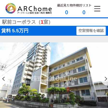
最近見た物件
検討リスト
0
0
駅前コーポラス（
1
室）
賃料
5.5万円
空室情報を確認