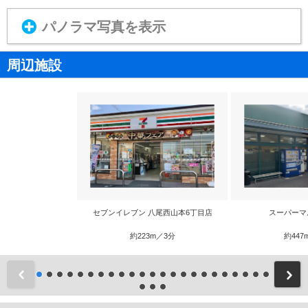
パノラマ写真を表示
周辺施設
セブンイレブン 八尾西山本6丁目店
スーパーマ
約223m／3分
約447
前