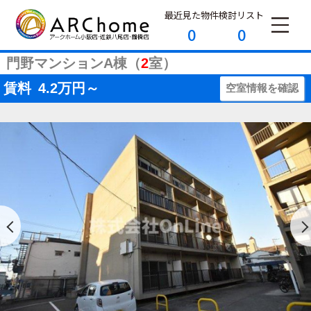
最近見た物件
検討リスト
0
0
門野マンションA棟（
2
室）
賃料
4.2
万円～
空室情報を確認