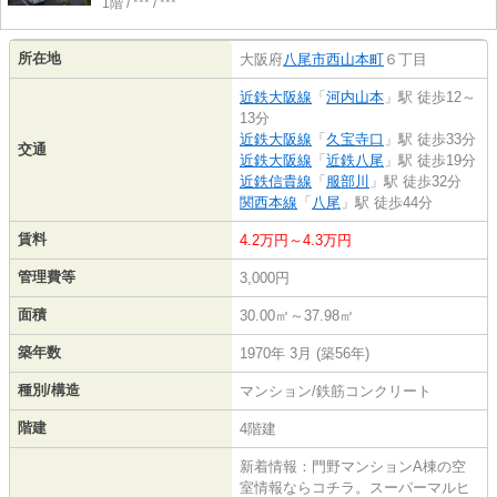
1階 / *** / ***
所在地
大阪府
八尾市
西山本町
６丁目
近鉄大阪線
「
河内山本
」駅 徒歩12～
13分
近鉄大阪線
「
久宝寺口
」駅 徒歩33分
交通
近鉄大阪線
「
近鉄八尾
」駅 徒歩19分
近鉄信貴線
「
服部川
」駅 徒歩32分
関西本線
「
八尾
」駅 徒歩44分
賃料
4.2万円～4.3万円
管理費等
3,000円
面積
30.00㎡～37.98㎡
築年数
1970年 3月 (築56年)
種別/構造
マンション/鉄筋コンクリート
階建
4階建
新着情報：門野マンションA棟の空
室情報ならコチラ。スーパーマルヒ