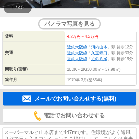
1 / 40
パノラマ写真を見る
賃料
4.2万円～4.3万円
近鉄大阪線
「
河内山本
」駅 徒歩12分
交通
近鉄大阪線
「
久宝寺口
」駅 徒歩33分
近鉄大阪線
「
近鉄八尾
」駅 徒歩19分
間取り(面積)
1LDK～2K(30.00㎡～37.98㎡)
築年月
1970年 3月(築56年)
メールでお問い合わせする(無料)
電話でお問い合わせする
スーパーマルヒ山本店まで447mです。住環境がよく通風
良好で日も入るマンションをご提供します。こちらは自走