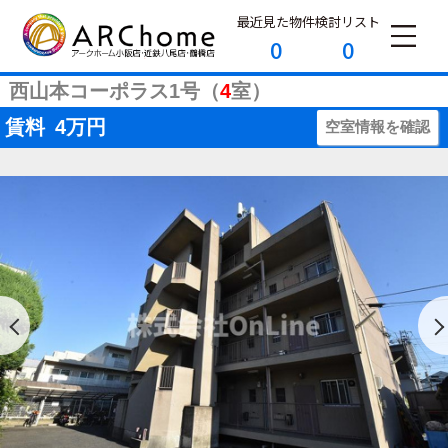
最近見た物件
検討リスト
0
0
西山本コーポラス1号（
4
室）
賃料
4
万円
空室情報を確認