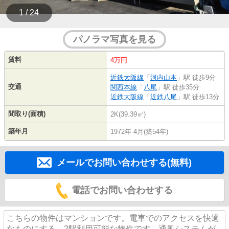
1 / 24
パノラマ写真を見る
賃料
4万円
近鉄大阪線
「
河内山本
」駅 徒歩9分
交通
関西本線
「
八尾
」駅 徒歩35分
近鉄大阪線
「
近鉄八尾
」駅 徒歩13分
間取り(面積)
2K(39.39㎡)
築年月
1972年 4月(築54年)
メールでお問い合わせする(無料)
電話でお問い合わせする
こちらの物件はマンションです。電車でのアクセスを快適
なものにする、2駅利用可能な物件です。通風システムが