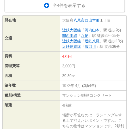
全4件を表示する
所在地
大阪府
八尾市
西山本町
１丁目
近鉄大阪線
「
河内山本
」駅 徒歩9分
関西本線
「
八尾
」駅 徒歩29～35分
交通
近鉄大阪線
「
近鉄八尾
」駅 徒歩13分
近鉄信貴線
「
服部川
」駅 徒歩36分
賃料
4万円
管理費等
3,000円
面積
39.39㎡
築年数
1972年 4月 (築54年)
種別/構造
マンション/鉄筋コンクリート
階建
4階建
場所が平坦なのは、ランニングをす
る上で抑えたいポイントですね。こ
ちらの物件はマンションです。2駅利