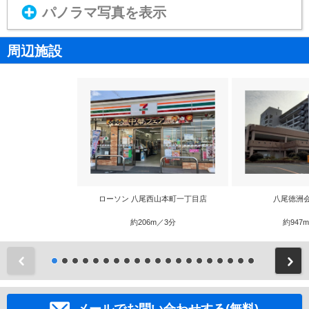
パノラマ写真を表示
周辺施設
ローソン 八尾西山本町一丁目店
八尾徳洲
約206m／3分
約947
前