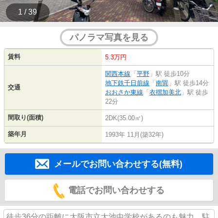
1 / 39
パノラマ写真を見る
賃料
5.3万円
関西本線
「
平野
」駅 徒歩10分
地下鉄千日前線
「
南巽
」駅 徒歩14分
交通
おおさか東線
「
衣摺加美北
」駅 徒歩
22分
間取り(面積)
2DK(35.00㎡)
築年月
1993年 11月(築32年)
メールでお問い合わせする(無料)
電話でお問い合わせする
徒歩36分の距離に大阪市立大池中学校があるのも魅力。駐