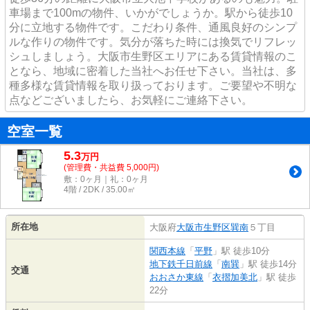
車場まで100mの物件、いかがでしょうか。駅から徒歩10
分に立地する物件です。こだわり条件、通風良好のシンプ
ルな作りの物件です。気分が落ちた時には換気でリフレッ
シュしましょう。大阪市生野区エリアにある賃貸情報のこ
となら、地域に密着した当社へお任せ下さい。当社は、多
種多様な賃貸情報を取り扱っております。ご要望や不明な
点などございましたら、お気軽にご連絡下さい。
空室一覧
5.3
万
円
(管理費・共益費 5,000円)
敷：0ヶ月｜礼：0ヶ月
4階 / 2DK / 35.00㎡
所在地
大阪府
大阪市生野区
巽南
５丁目
関西本線
「
平野
」駅 徒歩10分
地下鉄千日前線
「
南巽
」駅 徒歩14分
交通
おおさか東線
「
衣摺加美北
」駅 徒歩
22分