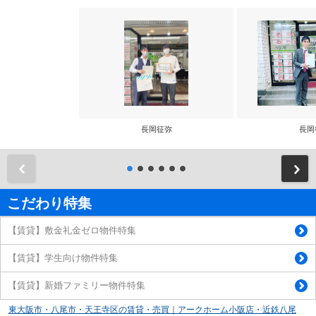
長岡征弥
長岡
前
こだわり特集
【賃貸】敷金礼金ゼロ物件特集
【賃貸】学生向け物件特集
【賃貸】新婚ファミリー物件特集
東大阪市・八尾市・天王寺区の賃貸・売買｜アークホーム小阪店・近鉄八尾