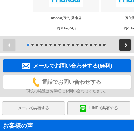
mandai(万代) 巽南店
万代
約311m／4分
約251
前
メールでお問い合わせする(無料)
電話でお問い合わせする
現況の確認はお気軽にお問い合わせください。
メールで共有する
LINEで共有する
お客様の声