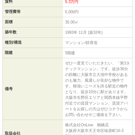
賃料
5.3万円
管理費等
5,000円
面積
35.00㎡
築年数
1993年 11月 (築32年)
種別/構造
マンション/鉄骨造
階建
5階建
ぜひ一度見ていただきたい、「第3タ
ナックマンション」です。徒歩36分
の距離に大阪市立大池中学校がある
のも魅力。風通しが良好な物件で
す。根強いニーズを誇る駅近の物件
備考
となり、徒歩10分に駅があります。
大阪市生野区エリアと関西本線平野
付近での賃貸マンション、賃貸アパ
ートをお探しの方はぜひコチラから
お問い合わせやご連絡を下さい。
株式会社OnLine 鶴橋店
大阪府大阪市天王寺区味原町16-3
取扱会社