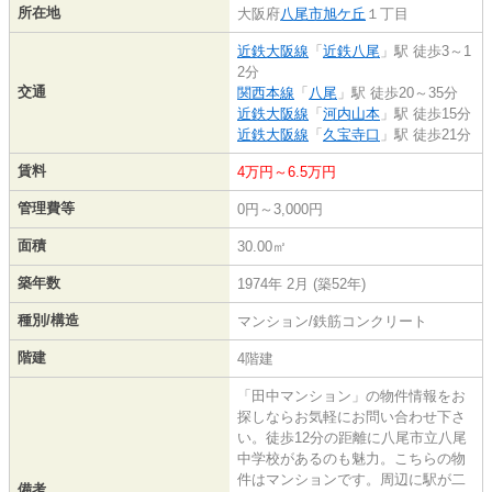
所在地
大阪府
八尾市
旭ケ丘
１丁目
近鉄大阪線
「
近鉄八尾
」駅 徒歩3～1
2分
交通
関西本線
「
八尾
」駅 徒歩20～35分
近鉄大阪線
「
河内山本
」駅 徒歩15分
近鉄大阪線
「
久宝寺口
」駅 徒歩21分
賃料
4万円～6.5万円
管理費等
0円～3,000円
面積
30.00㎡
築年数
1974年 2月 (築52年)
種別/構造
マンション/鉄筋コンクリート
階建
4階建
「田中マンション」の物件情報をお
探しならお気軽にお問い合わせ下さ
い。徒歩12分の距離に八尾市立八尾
中学校があるのも魅力。こちらの物
件はマンションです。周辺に駅が二
備考