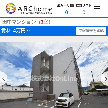
最近見た物件
検討リスト
0
0
田中マンション（
3
室）
賃料
4
万円～
空室情報を確認