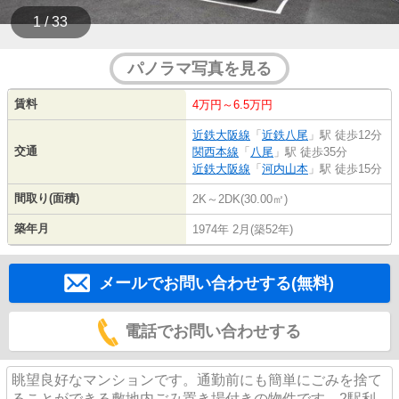
1 / 33
パノラマ写真を見る
賃料
4万円～6.5万円
近鉄大阪線
「
近鉄八尾
」駅 徒歩12分
交通
関西本線
「
八尾
」駅 徒歩35分
近鉄大阪線
「
河内山本
」駅 徒歩15分
間取り(面積)
2K～2DK(30.00㎡)
築年月
1974年 2月(築52年)
メールでお問い合わせする(無料)
電話でお問い合わせする
眺望良好なマンションです。通勤前にも簡単にごみを捨て
ることができる敷地内ごみ置き場付きの物件です。2駅利