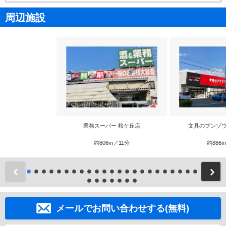
周辺施設
業務スーパー 桜ケ丘店
文具のブンゾウ
約806m／11分
約886
前
メールでお問い合わせする(無料)