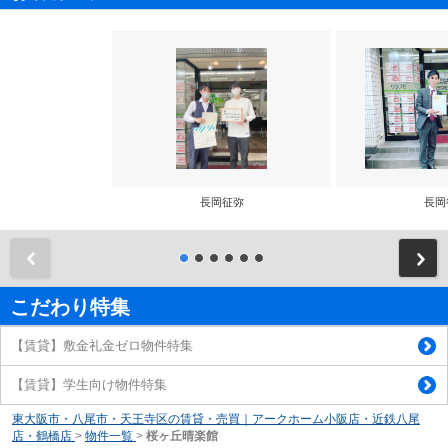
長岡征弥
長岡
前
こだわり特集
【賃貸】敷金礼金ゼロ物件特集
【賃貸】学生向け物件特集
東大阪市・八尾市・天王寺区の賃貸・売買｜アークホーム小阪店・近鉄八尾
店・鶴橋店
>
物件一覧
>
桜ヶ丘晴楽館