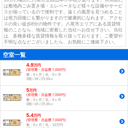
は敷地内ごみ置き場・エレベータなど様々な設備やサービ
スが揃っているので便利です。遠くの風景を見つめること
は視力回復にも繋がりますので健康的になれます。アクセ
スの良い徒歩8分の物件です。八尾市エリアにある賃貸情
報のことなら、地域に密着した当社へお任せ下さい。当社
は、多種多様な賃貸情報を取り扱っております。ご要望や
不明な点などございましたら、お気軽にご連絡下さい。
空室一覧
4.9
万
円
(管理費・共益費 7,000円)
敷：0ヶ月｜礼：0ヶ月
3階 / 1K / 25.00㎡
5
万
円
(管理費・共益費 7,000円)
敷：0ヶ月｜礼：0ヶ月
4階 / 1K / 25.00㎡
5.4
万
円
(管理費・共益費 7,000円)
敷：0ヶ月｜礼：10万円