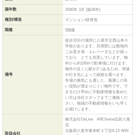
築年数
2000年 3月 (築26年)
種別/構造
マンション/鉄骨造
階建
5階建
徒歩10分の場所に八尾市立西山本小
学校があります。共用部には敷地内
ごみ置き場・エレベータなどが揃っ
ており、とても充実しています。物
件から約100mで駐車場に行けます。
物件の近くに駅が2つあるため、用途
備考
や行き先によって経路を選べます。
冬場の換気にも適した、風通しの良
い湿気が溜まりにくい物件です。で
きるだけ早めに不動産情報を集めた
い方は当社スタッフまでご連絡くだ
さい。地域の不動産情報をいち早く
お届けします。
株式会社OnLine ARChome近鉄八尾
店
大阪府八尾市東本町３丁目6-13 WIN
取扱会社