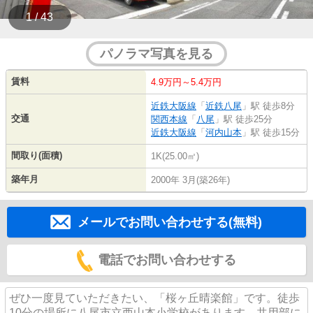
1 / 43
パノラマ写真を見る
賃料
4.9万円～5.4万円
近鉄大阪線
「
近鉄八尾
」駅 徒歩8分
交通
関西本線
「
八尾
」駅 徒歩25分
近鉄大阪線
「
河内山本
」駅 徒歩15分
間取り(面積)
1K(25.00㎡)
築年月
2000年 3月(築26年)
メールでお問い合わせする(無料)
電話でお問い合わせする
ぜひ一度見ていただきたい、「桜ヶ丘晴楽館」です。徒歩
10分の場所に八尾市立西山本小学校があります。共用部に