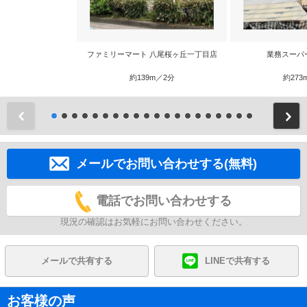
ファミリーマート 八尾桜ヶ丘一丁目店
業務スーパ
約139m／2分
約273
前
メールでお問い合わせする(無料)
電話でお問い合わせする
現況の確認はお気軽にお問い合わせください。
メールで共有する
LINEで共有する
お客様の声