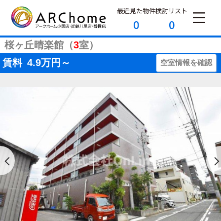
最近見た物件
検討リスト
0
0
桜ヶ丘晴楽館（
3
室）
賃料
4.9
万円～
空室情報を確認