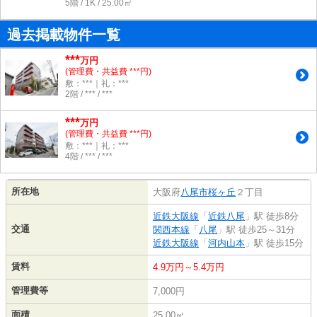
5階 / 1K / 25.00㎡
過去掲載物件一覧
***
万円
(管理費・共益費 ***円)
敷：***｜礼：***
2階 / *** / ***
***
万円
(管理費・共益費 ***円)
敷：***｜礼：***
4階 / *** / ***
所在地
大阪府
八尾市
桜ヶ丘
２丁目
近鉄大阪線
「
近鉄八尾
」駅 徒歩8分
交通
関西本線
「
八尾
」駅 徒歩25～31分
近鉄大阪線
「
河内山本
」駅 徒歩15分
賃料
4.9万円～5.4万円
管理費等
7,000円
面積
25.00㎡