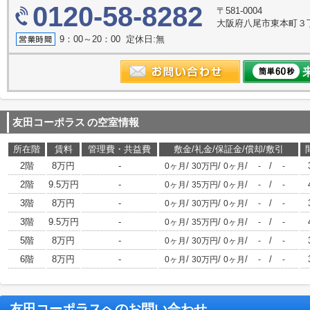
0120-58-8282
〒581-0004
大阪府八尾市東本町３丁目6
9：00～20：00 定休日:無
友田コーポラス
の空室情報
所在階
賃料
管理費・共益費
敷金/礼金/保証金/償却/敷引
2階
8万円
-
/
/
/
/
0ヶ月
30万円
0ヶ月
-
-
2階
9.5万円
-
/
/
/
/
0ヶ月
35万円
0ヶ月
-
-
3階
8万円
-
/
/
/
/
0ヶ月
30万円
0ヶ月
-
-
3階
9.5万円
-
/
/
/
/
0ヶ月
35万円
0ヶ月
-
-
5階
8万円
-
/
/
/
/
0ヶ月
30万円
0ヶ月
-
-
6階
8万円
-
/
/
/
/
0ヶ月
30万円
0ヶ月
-
-
友田コーポラス
へのお問い合わせ