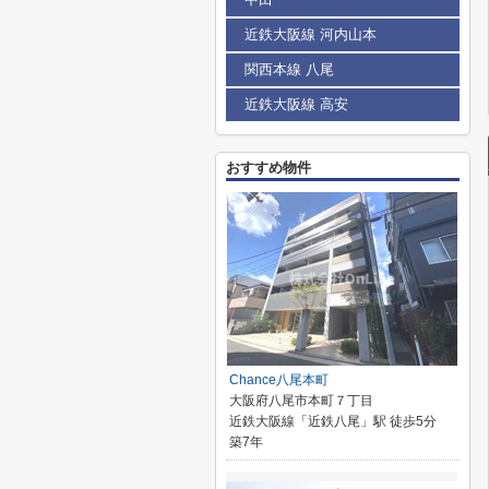
近鉄大阪線 河内山本
関西本線 八尾
近鉄大阪線 高安
おすすめ物件
Chance八尾本町
大阪府八尾市本町７丁目
近鉄大阪線「近鉄八尾」駅 徒歩5分
築7年