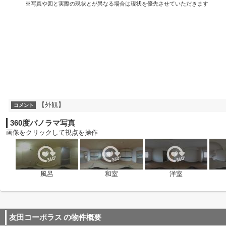
※写真や図と実際の現状とが異なる場合は現状を優先させていただきます
【外観】
コメント
360度パノラマ写真
画像をクリックして視点を操作
風呂
和室
洋室
友田コーポラス
の物件概要