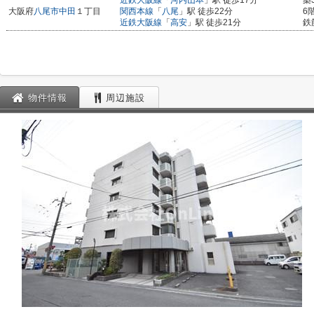
近鉄大阪線
「
河内山本
」駅 徒歩17分
築
大阪府
八尾市
中田
１丁目
関西本線
「
八尾
」駅 徒歩22分
6
近鉄大阪線
「
高安
」駅 徒歩21分
鉄
物件情報
周辺施設