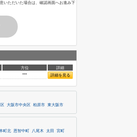
意いただいた場合は、確認画面へお進み下
す
方位
詳細
***
詳細を見る
野区
大阪市中央区
柏原市
東大阪市
本町北
恩智中町
八尾木
太田
宮町