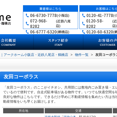
業者様はこちら
お客様はこち
06-6730-7778
0120-41-7778
(小阪店)
(
072-968-
0120-58-
(近鉄八尾
(
店)
店)
8282
8282
06-6777-6320
0120-60-6320
(鶴橋店)
(
買｜アークホーム小阪店・近鉄八尾店・鶴橋店
>
物件一覧
>
友田コーポラ
友田コーポラス
「友田コーポラス」のここがイチオシ。共用部には敷地内ごみ置き場・エ
ているので便利です。自走式駐車場がある物件です。いつでも快適空間を
良好な物件はこちらです。できるだけ早めに不動産情報を集めたい方は当
動産情報をいち早くお届けします。
所在地
交通