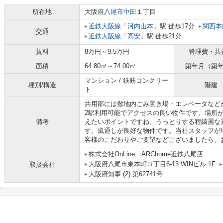
所在地
大阪府
八尾市
中田
１丁目
近鉄大阪線
「
河内山本
」駅 徒歩17分
関西本
交通
近鉄大阪線
「
高安
」駅 徒歩21分
賃料
8万円～9.5万円
管理費・共
面積
64.80㎡～74.00㎡
築年月（築
マンション / 鉄筋コンクリー
種別/構造
階建
ト
共用部には敷地内ごみ置き場・エレベータなど
2駅利用可能でアクセスの良い物件です。場所
備考
えたいポイントですね。うっとりする程綺麗な
す。風通しが良好な物件です。当社スタッフが
客様のこだわりやご要望などございましたら、
株式会社OnLine ARChome近鉄八尾店
大阪府八尾市東本町３丁目6-13 WINビル 1F
取扱会社
大阪府知事 (2) 第62741号