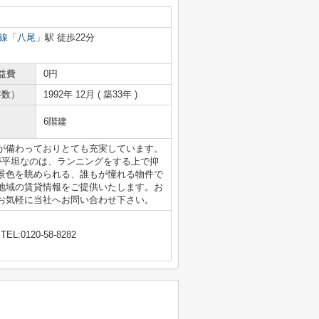
線
「
八尾
」駅 徒歩22分
益費
0円
年数）
1992年 12月 ( 築33年 )
6階建
が備わっておりとても充実しています。
が平坦なのは、ランニングをする上で抑
景色を眺められる、誰もが憧れる物件で
地域の賃貸情報をご提供いたします。お
お気軽に当社へお問い合わせ下さい。
TEL:0120-58-8282