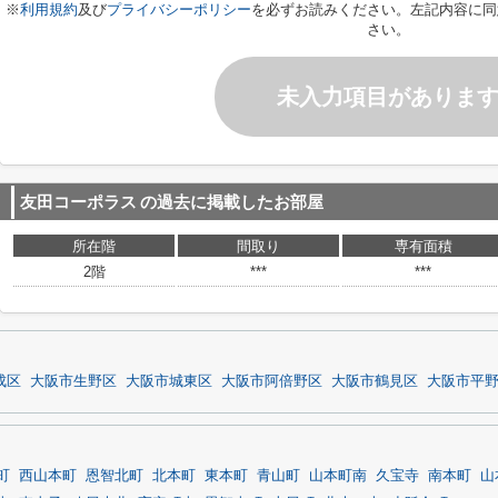
※
利用規約
及び
プライバシーポリシー
を必ずお読みください。左記内容に同
さい。
未入力項目がありま
友田コーポラス
の過去に掲載したお部屋
所在階
間取り
専有面積
2階
***
***
成区
大阪市生野区
大阪市城東区
大阪市阿倍野区
大阪市鶴見区
大阪市平
町
西山本町
恩智北町
北本町
東本町
青山町
山本町南
久宝寺
南本町
山