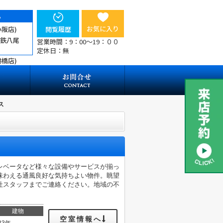
ら
お気に入り
小阪店)
閲覧履歴
近鉄八尾
営業時間：9：00～19：００
定休日：無
鶴橋店)
ス
レベータなど様々な設備やサービスが揃っ
味わえる通風良好な気持ちよい物件。眺望
社スタッフまでご連絡ください。地域の不
建物
空室情報へ