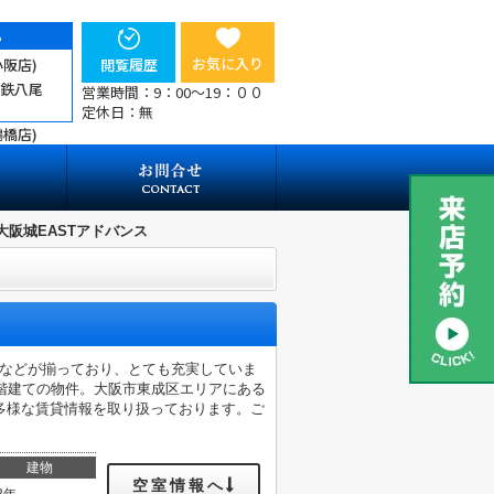
ら
お気に入り
小阪店)
閲覧履歴
近鉄八尾
営業時間：9：00～19：００
定休日：無
鶴橋店)
大阪城EASTアドバンス
場などが揃っており、とても充実していま
階建ての物件。大阪市東成区エリアにある
多様な賃貸情報を取り扱っております。ご
建物
空室情報へ