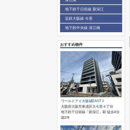
地下鉄千日前線 新深江
近鉄大阪線 今里
地下鉄中央線 深江橋
おすすめ物件
ワールドアイ大阪城EASTⅡ
大阪府大阪市東成区大今里４丁目
地下鉄千日前線「新深江」駅 徒歩4分
築2年