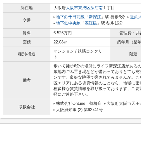
所在地
大阪府
大阪市東成区
深江南
１丁目
地下鉄千日前線
「
新深江
」駅 徒歩6分
近鉄
交通
地下鉄中央線
「
深江橋
」駅 徒歩16分
賃料
6.525万円
管理費・共
面積
22.08㎡
築年月（築
マンション / 鉄筋コンクリー
種別/構造
階建
ト
歩いて徒歩6分の場所にライフ新深江店がある
敷地内ごみ置き場などが備わっておりとても充
ンです。良好な眺望で癒されてみませんか。こ
備考
区エリアにある賃貸情報のことなら、地域に密
種多様な賃貸情報を取り扱っております。ご要
軽にご連絡下さい。
株式会社OnLine 鶴橋店
大阪府大阪市天王寺
取扱会社
大阪府知事 (2) 第62741号