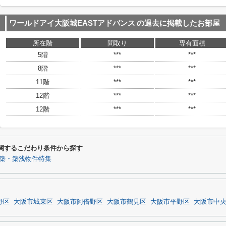
ワールドアイ大阪城EASTアドバンス
の過去に掲載したお部屋
所在階
間取り
専有面積
5階
***
***
8階
***
***
11階
***
***
12階
***
***
12階
***
***
に関するこだわり条件から探す
築・築浅物件特集
野区
大阪市城東区
大阪市阿倍野区
大阪市鶴見区
大阪市平野区
大阪市中