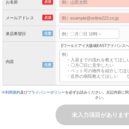
お名前
必須
メールアドレス
必須
来店希望日
任意
【ワールドアイ大阪城EASTアドバンス
内容
任意
※
利用規約
及び
プライバシーポリシー
を必ずお読みください。左記内容に同
さい。
未入力項目がありま