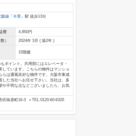
大阪線
「
今里
」駅 徒歩13分
益費
4,850円
年数）
2024年 3月 ( 築2年 )
15階建
のもポイント。共用部にはエレベータ・
実しています。こちらの物件はマンショ
ちらは通風良好な物件です。大阪市東成
着した当社へお任せ下さい。当社は、多
望や不明な点などございましたら、お気
区味原町16-3
TEL:0120-60-6320