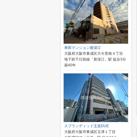
幸田マンション新深江
大阪府大阪市東成区大今里南４丁目
地下鉄千日前線「新深江」駅 徒歩3分
築40年
スプランディッド玉造DUE
大阪府大阪市東成区玉津１丁目