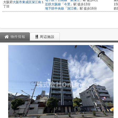
地下鉄千日前線
「
新深江
」駅 徒歩6分
築
大阪府
大阪市東成区
深江南
１
近鉄大阪線
「
今里
」駅 徒歩13分
1
丁目
地下鉄中央線
「
深江橋
」駅 徒歩16分
鉄
物件情報
周辺施設