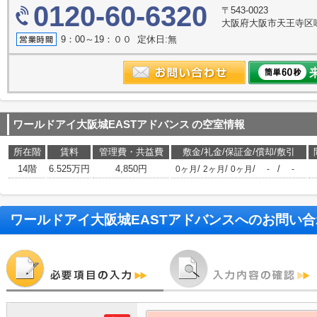
0120-60-6320
〒543-0023
大阪府大阪市天王寺区味
9：00～19：００ 定休日:無
ワールドアイ大阪城EASTアドバンス
の空室情報
所在階
賃料
管理費・共益費
敷金/礼金/保証金/償却/敷引
14階
6.525万円
4,850円
/
/
/
/
0ヶ月
2ヶ月
0ヶ月
-
-
ワールドアイ大阪城EASTアドバンス
へのお問い合