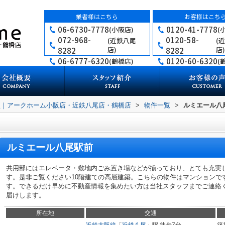
業者様はこちら
お客様はこち
06-6730-7778
0120-41-7778
(小阪店)
(
072-968-
0120-58-
(近鉄八尾
(
店)
店)
8282
8282
06-6777-6320
0120-60-6320
(鶴橋店)
(
買｜アークホーム小阪店・近鉄八尾店・鶴橋店
>
物件一覧
>
ルミエール八
ルミエール八尾駅前
共用部にはエレベータ・敷地内ごみ置き場などが揃っており、とても充実
す。是非ご覧ください10階建ての高層建築。こちらの物件はマンションで
す。できるだけ早めに不動産情報を集めたい方は当社スタッフまでご連絡
届けします。
所在地
交通