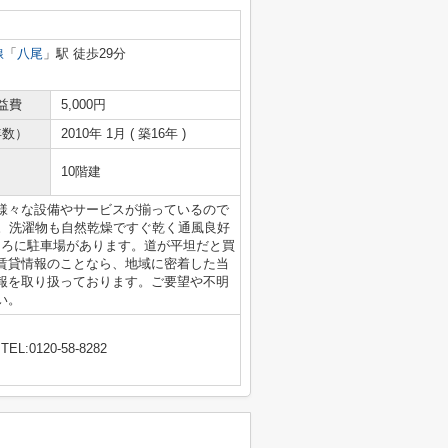
線
「
八尾
」駅 徒歩29分
益費
5,000円
年数）
2010年 1月 ( 築16年 )
10階建
様々な設備やサービスが揃っているので
い。洗濯物も自然乾燥ですぐ乾く通風良好
ころに駐車場があります。道が平坦だと買
賃貸情報のことなら、地域に密着した当
報を取り扱っております。ご要望や不明
い。
TEL:0120-58-8282