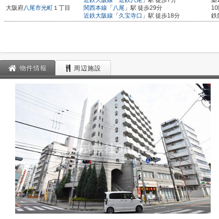
近鉄大阪線
「
近鉄八尾
」駅 徒歩7分
築
大阪府
八尾市
光町
１丁目
関西本線
「
八尾
」駅 徒歩29分
1
近鉄大阪線
「
久宝寺口
」駅 徒歩18分
鉄
物件情報
周辺施設