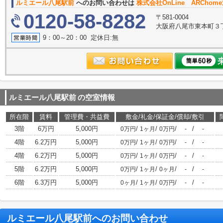
ルミエール八尾駅前
へのお問い合わせは
株式会社OnLine ARCho
0120-58-8282
〒581-0004
大阪府八尾市東本町３丁目6
9：00～20：00 定休日:無
ルミエール八尾駅前
の空室情報
所在階
賃料
管理費・共益費
敷金/礼金/保証金/償却/敷引
3階
6万円
5,000円
/
/
/
/
0万円
1ヶ月
0万円
-
-
4階
6.2万円
5,000円
/
/
/
/
0万円
1ヶ月
0万円
-
-
4階
6.2万円
5,000円
/
/
/
/
0万円
1ヶ月
0万円
-
-
5階
6.2万円
5,000円
/
/
/
/
0万円
1ヶ月
0ヶ月
-
-
6階
6.3万円
5,000円
/
/
/
/
0ヶ月
1ヶ月
0万円
-
-
ルミエール八尾駅前
へのお問い合わせ