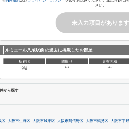
※
利用規約
及び
プライバシーポリシー
を必ずお読みください。左記内容に同
さい。
未入力項目がありま
ルミエール八尾駅前
の過去に掲載したお部屋
所在階
間取り
専有面積
9階
***
***
件から探す
成区
大阪市生野区
大阪市城東区
大阪市阿倍野区
大阪市鶴見区
大阪市平