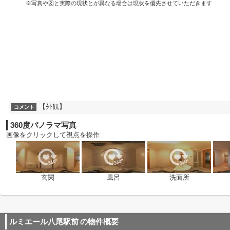
※写真や図と実際の現状とが異なる場合は現状を優先させていただきます
【外観】
コメント
360度パノラマ写真
画像をクリックして視点を操作
玄関
風呂
洗面所
ルミエール八尾駅前
の物件概要