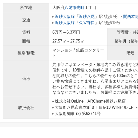
所在地
大阪府
八尾市
光町
１丁目
近鉄大阪線
「
近鉄八尾
」駅 徒歩7分
関西本
交通
近鉄大阪線
「
久宝寺口
」駅 徒歩18分
賃料
6万円～6.3万円
管理費・共
面積
27.57㎡～27.75㎡
築年月（築
マンション / 鉄筋コンクリー
種別/構造
階建
ト
共用部にはエレベータ・敷地内ごみ置き場など
便利です。10階建ての物件を是非ご覧くださ
な間取りの物件。こちらの物件から100mのと
備考
い物も快適にできますね。八尾市エリアにある
社へお任せ下さい。当社は、多種多様な賃貸情
な点などございましたら、お気軽にご連絡下さ
株式会社OnLine ARChome近鉄八尾店
大阪府八尾市東本町３丁目6-13 WINビル 1F
取扱会社
大阪府知事 (2) 第62741号