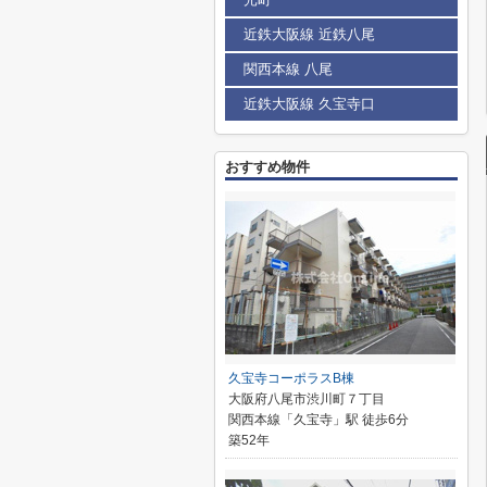
近鉄大阪線 近鉄八尾
関西本線 八尾
近鉄大阪線 久宝寺口
おすすめ物件
久宝寺コーポラスB棟
大阪府八尾市渋川町７丁目
関西本線「久宝寺」駅 徒歩6分
築52年