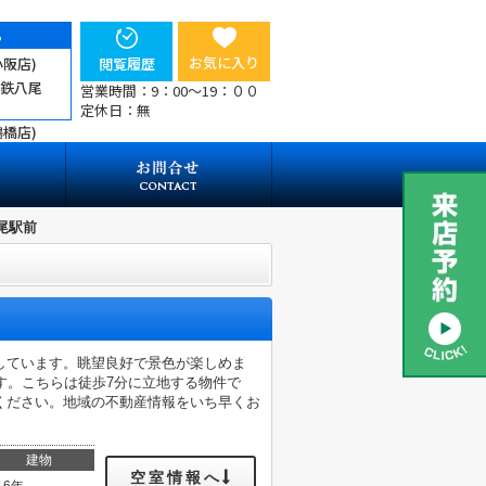
ら
お気に入り
小阪店)
閲覧履歴
近鉄八尾
営業時間：9：00～19：００
定休日：無
鶴橋店)
尾駅前
しています。眺望良好で景色が楽しめま
す。こちらは徒歩7分に立地する物件で
ください。地域の不動産情報をいち早くお
建物
空室情報へ