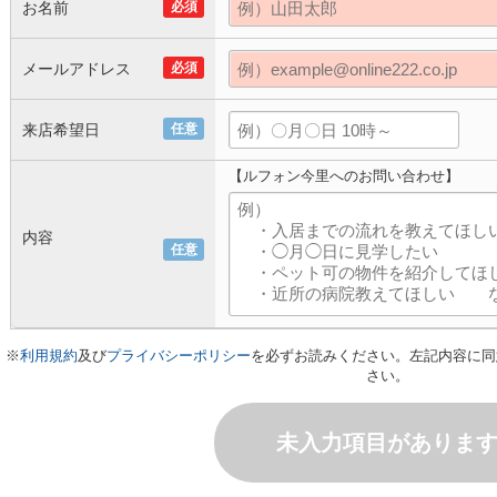
お名前
必須
メールアドレス
必須
来店希望日
任意
【ルフォン今里へのお問い合わせ】
内容
任意
※
利用規約
及び
プライバシーポリシー
を必ずお読みください。左記内容に同
さい。
未入力項目がありま