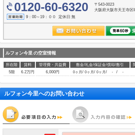
0120-60-6320
〒543-0023
大阪府大阪市天王寺区味
9：00～19：００ 定休日:無
ルフォン今里
の空室情報
所在階
賃料
管理費・共益費
敷金/礼金/保証金/償却/敷引
5階
6.2万円
6,000円
/
/
/
/
0ヶ月
0ヶ月
0ヶ月
-
-
ルフォン今里
へのお問い合わせ