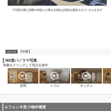
※写真や図と実際の現状とが異なる場合は現状を優先させていただきます
【外観】
コメント
360度パノラマ写真
画像をクリックして視点を操作
玄関
トイレ
キッチン
ルフォン今里
の物件概要