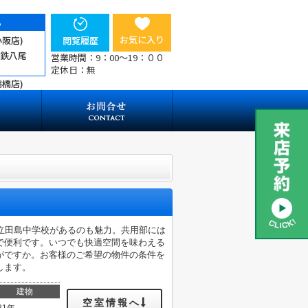
ら
お気に入り
小阪店)
閲覧履歴
近鉄八尾
営業時間：9：00～19：００
定休日：無
鶴橋店)
立田島中学校があるのも魅力。共用部には
で便利です。いつでも快適空間を味わえる
がですか。お客様のご希望の物件の条件を
します。
建物
空室情報へ