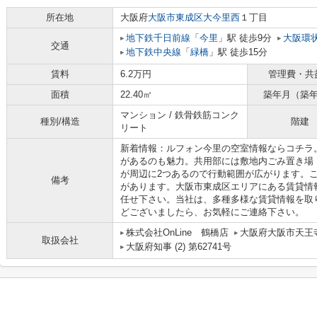
所在地
大阪府
大阪市東成区
大今里西
１丁目
地下鉄千日前線
「
今里
」駅 徒歩9分
大阪環
交通
地下鉄中央線
「
緑橋
」駅 徒歩15分
賃料
6.2万円
管理費・共
面積
22.40㎡
築年月（築
マンション / 鉄骨鉄筋コンク
種別/構造
階建
リート
新着情報：ルフォン今里の空室情報ならコチラ
があるのも魅力。共用部には敷地内ごみ置き場
が周辺に2つあるので行動範囲が広がります。こ
備考
があります。大阪市東成区エリアにある賃貸情
任せ下さい。当社は、多種多様な賃貸情報を取
どございましたら、お気軽にご連絡下さい。
株式会社OnLine 鶴橋店
大阪府大阪市天王寺
取扱会社
大阪府知事 (2) 第62741号