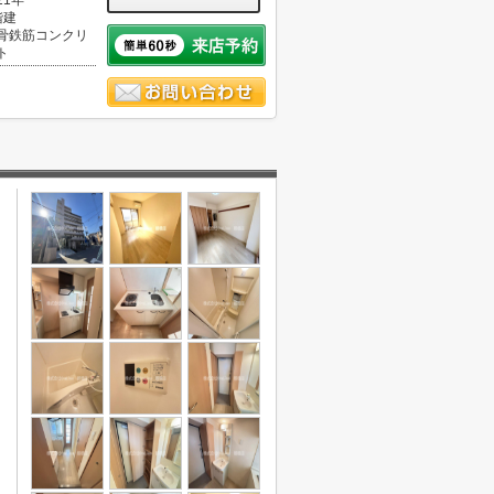
21年
階建
骨鉄筋コンクリ
ト