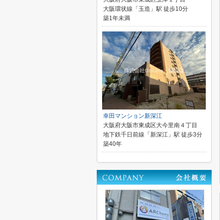
大阪環状線「玉造」駅 徒歩10分
築1年未満
幸田マンション新深江
大阪府大阪市東成区大今里南４丁目
地下鉄千日前線「新深江」駅 徒歩3分
築40年