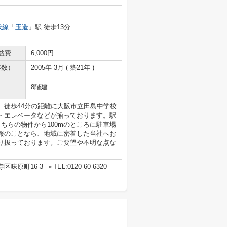
状線
「
玉造
」駅 徒歩13分
益費
6,000円
年数）
2005年 3月 ( 築21年 )
8階建
。徒歩44分の距離に大阪市立田島中学校
・エレベータなどが揃っております。駅
ちらの物件から100mのところに駐車場
報のことなら、地域に密着した当社へお
り扱っております。ご要望や不明な点な
区味原町16-3
TEL:0120-60-6320