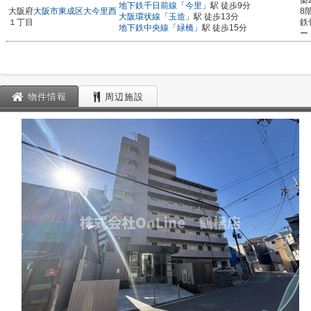
築
地下鉄千日前線
「
今里
」駅 徒歩9分
大阪府
大阪市東成区
大今里西
8
大阪環状線
「
玉造
」駅 徒歩13分
１丁目
鉄
地下鉄中央線
「
緑橋
」駅 徒歩15分
ー
物件情報
周辺施設