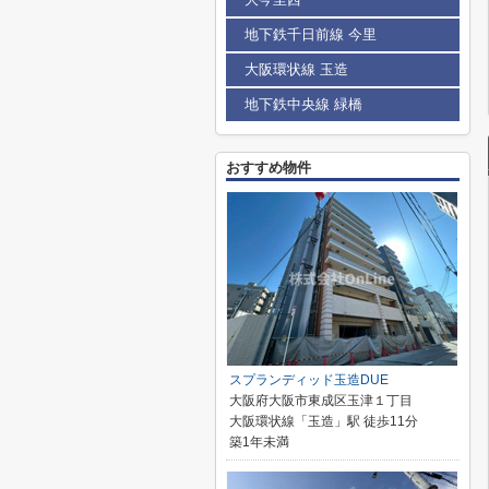
地下鉄千日前線 今里
大阪環状線 玉造
地下鉄中央線 緑橋
おすすめ物件
スプランディッド玉造DUE
大阪府大阪市東成区玉津１丁目
大阪環状線「玉造」駅 徒歩11分
築1年未満