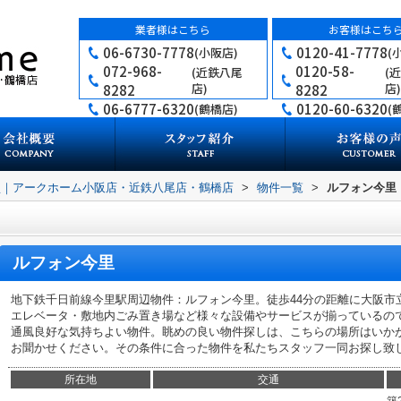
業者様はこちら
お客様はこち
06-6730-7778
0120-41-7778
(小阪店)
(
072-968-
0120-58-
(近鉄八尾
(
店)
店)
8282
8282
06-6777-6320
0120-60-6320
(鶴橋店)
(
買｜アークホーム小阪店・近鉄八尾店・鶴橋店
>
物件一覧
>
ルフォン今里
ルフォン今里
地下鉄千日前線今里駅周辺物件：ルフォン今里。徒歩44分の距離に大阪市
エレベータ・敷地内ごみ置き場など様々な設備やサービスが揃っているの
通風良好な気持ちよい物件。眺めの良い物件探しは、こちらの場所はいか
お聞かせください。その条件に合った物件を私たちスタッフ一同お探し致
所在地
交通