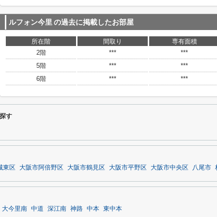
ルフォン今里
の過去に掲載したお部屋
所在階
間取り
専有面積
2階
***
***
5階
***
***
6階
***
***
探す
城東区
大阪市阿倍野区
大阪市鶴見区
大阪市平野区
大阪市中央区
八尾市
大今里南
中道
深江南
神路
中本
東中本