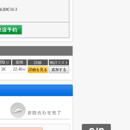
原町16-3
間取り
面積
詳細
検討リスト
1K
22.40㎡
詳細を見る
追加する