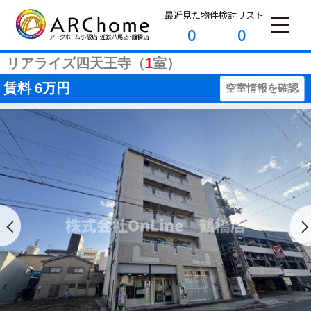
最近見た物件
検討リスト
0
0
リアライズ四天王寺（
1
室）
賃料
6万円
空室情報を確認