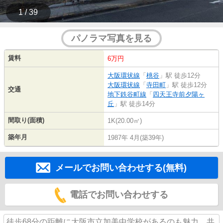
1 / 39
パノラマ写真を見る
賃料
6万円
大阪環状線
「
桃谷
」駅 徒歩12分
大阪環状線
「
寺田町
」駅 徒歩12分
交通
地下鉄谷町線
「
四天王寺前夕陽ヶ
丘
」駅 徒歩14分
間取り(面積)
1K(20.00㎡)
築年月
1987年 4月(築39年)
メールでお問い合わせする(無料)
電話でお問い合わせする
徒歩68分の距離に大阪市立加美中学校があるのも魅力。共