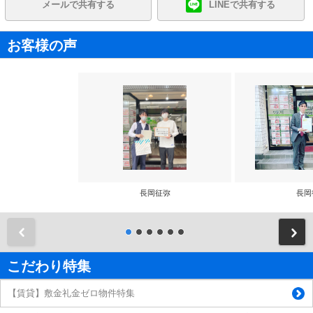
メールで共有する
LINEで共有する
お客様の声
長岡征弥
長岡
前
こだわり特集
【賃貸】敷金礼金ゼロ物件特集