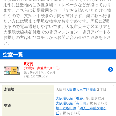
用部には敷地内ごみ置き場・エレベータなどが揃っており
ます。こちらは初期費用をカードでお支払いいただける物
件なので、支払い手続きの手間が省けます。楽に駅へ行き
たい方には駅まで平坦な物件がおすすめです。周辺に2駅
あるので電車通勤しやすいです。大阪市天王寺区エリアと
大阪環状線桃谷付近での賃貸マンション、賃貸アパートを
お探しの方はぜひコチラからお問い合わせやご連絡を下さ
い。
空室一覧
6
万
円
(管理費・共益費 5,000円)
敷：0ヶ月｜礼：0ヶ月
2階 / 1K / 20.00㎡
所在地
大阪府
大阪市天王寺区
勝山
２丁目
大阪環状線
「
桃谷
」駅 徒歩12分
大阪環状線
「
寺田町
」駅 徒歩12分
交通
地下鉄谷町線
「
四天王寺前夕陽ヶ
丘
」駅 徒歩14分