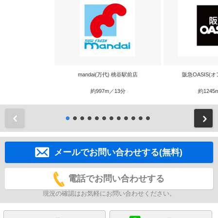
mandai(万代) 桃谷駅前店
阪急OASIS(
約997m／13分
約1245
前
メールでお問い合わせする(無料)
電話でお問い合わせする
現況の確認はお気軽にお問い合わせください。