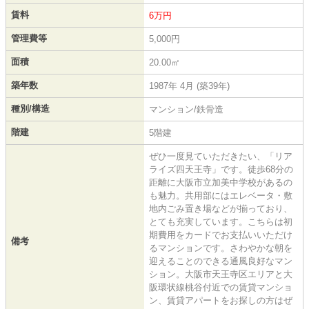
賃料
6万円
管理費等
5,000円
面積
20.00㎡
築年数
1987年 4月 (築39年)
種別/構造
マンション/鉄骨造
階建
5階建
ぜひ一度見ていただきたい、「リア
ライズ四天王寺」です。徒歩68分の
距離に大阪市立加美中学校があるの
も魅力。共用部にはエレベータ・敷
地内ごみ置き場などが揃っており、
とても充実しています。こちらは初
期費用をカードでお支払いいただけ
備考
るマンションです。さわやかな朝を
迎えることのできる通風良好なマン
ション。大阪市天王寺区エリアと大
阪環状線桃谷付近での賃貸マンショ
ン、賃貸アパートをお探しの方はぜ