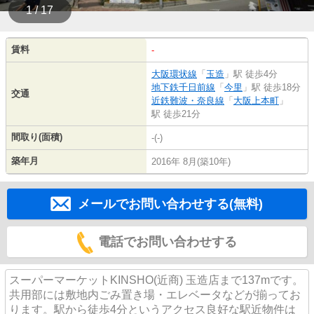
1 / 17
賃料
-
大阪環状線
「
玉造
」駅 徒歩4分
地下鉄千日前線
「
今里
」駅 徒歩18分
交通
近鉄難波・奈良線
「
大阪上本町
」
駅 徒歩21分
間取り(面積)
-(-)
築年月
2016年 8月(築10年)
メールでお問い合わせする(無料)
電話でお問い合わせする
スーパーマーケットKINSHO(近商) 玉造店まで137mです。
共用部には敷地内ごみ置き場・エレベータなどが揃ってお
ります。駅から徒歩4分というアクセス良好な駅近物件は