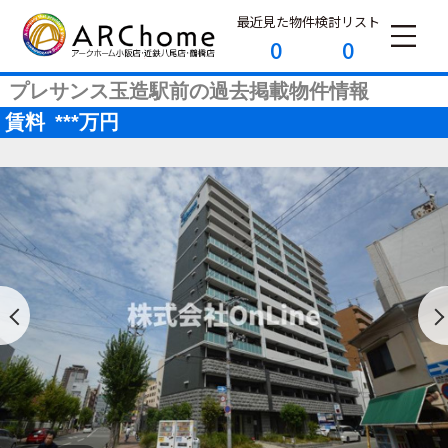
最近見た物件
検討リスト
0
0
プレサンス玉造駅前の過去掲載物件情報
賃料
***
万円