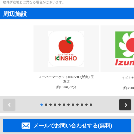
物件所在地とは異なる場合がございます。
周辺施設
スーパーマーケットKINSHO(近商) 玉
イズミヤ
造店
約137m／2分
約381
前
メールでお問い合わせする(無料)