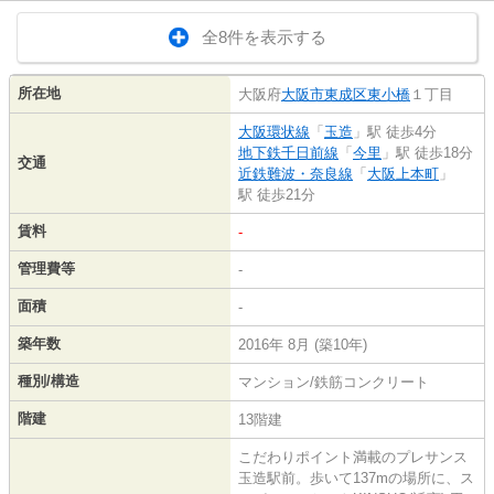
全8件を表示する
所在地
大阪府
大阪市東成区
東小橋
１丁目
大阪環状線
「
玉造
」駅 徒歩4分
地下鉄千日前線
「
今里
」駅 徒歩18分
交通
近鉄難波・奈良線
「
大阪上本町
」
駅 徒歩21分
賃料
-
管理費等
-
面積
-
築年数
2016年 8月 (築10年)
種別/構造
マンション/鉄筋コンクリート
階建
13階建
こだわりポイント満載のプレサンス
玉造駅前。歩いて137mの場所に、ス