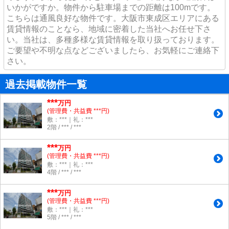
いかがですか。物件から駐車場までの距離は100mです。
こちらは通風良好な物件です。大阪市東成区エリアにある
賃貸情報のことなら、地域に密着した当社へお任せ下さ
い。当社は、多種多様な賃貸情報を取り扱っております。
ご要望や不明な点などございましたら、お気軽にご連絡下
さい。
過去掲載物件一覧
***
万円
(管理費・共益費 ***円)
敷：***｜礼：***
2階 / *** / ***
***
万円
(管理費・共益費 ***円)
敷：***｜礼：***
4階 / *** / ***
***
万円
(管理費・共益費 ***円)
敷：***｜礼：***
5階 / *** / ***