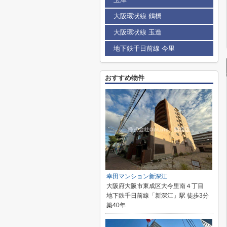
大阪環状線 鶴橋
大阪環状線 玉造
地下鉄千日前線 今里
おすすめ物件
幸田マンション新深江
大阪府大阪市東成区大今里南４丁目
地下鉄千日前線「新深江」駅 徒歩3分
築40年