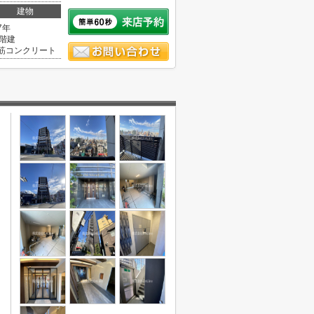
建物
7年
0階建
筋コンクリート