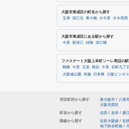
大阪市東成区の町名から探す
玉津
深江北
東小橋
大今里
大今里西
大阪市東成区にある駅から探す
今里
新深江
緑橋
深江橋
ファステート大阪上本町ソーレ周辺の駅
鶴橋
今里
玉造
桃谷
今里
谷町九丁
大阪城公園
布施
日本橋
大阪ビジネ
市区町村から探す
東大阪市
/
八尾
大阪市西区
町名から探す
吉田
/
友井
/
菱
路線から探す
近鉄大阪線
/
近
地下鉄谷町線
/