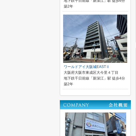
地下鉄千日前線「新深江」駅 徒歩6分
築2年
ワールドアイ大阪城EASTⅡ
大阪府大阪市東成区大今里４丁目
地下鉄千日前線「新深江」駅 徒歩4分
築2年