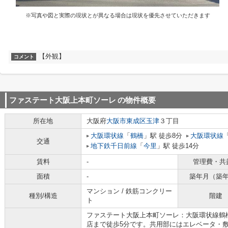
※写真や図と実際の現状とが異なる場合は現状を優先させていただきます
【外観】
コメント
ファステート大阪上本町ソーレ
の物件概要
所在地
大阪府
大阪市東成区
玉津
３丁目
大阪環状線
「
鶴橋
」駅 徒歩8分
大阪環状線
交通
地下鉄千日前線
「
今里
」駅 徒歩14分
賃料
-
管理費・共
面積
-
築年月（築
マンション / 鉄筋コンクリー
種別/構造
階建
ト
ファステート大阪上本町ソーレ：大阪環状線鶴
店まで徒歩5分です。共用部にはエレベータ・