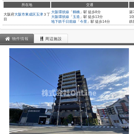
所在地
交通
大阪環状線
「
鶴橋
」駅 徒歩8分
築
大阪府
大阪市東成区
玉津
３丁
大阪環状線
「
玉造
」駅 徒歩13分
1
目
地下鉄千日前線
「
今里
」駅 徒歩14分
鉄
物件情報
周辺施設