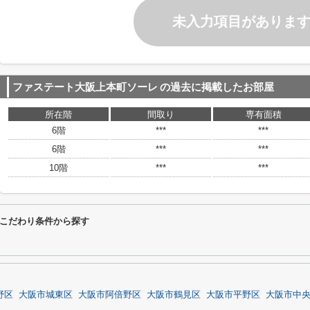
未入力項目がありま
ファステート大阪上本町ソーレ
の過去に掲載したお部屋
所在階
間取り
専有面積
6階
***
***
6階
***
***
10階
***
***
こだわり条件から探す
野区
大阪市城東区
大阪市阿倍野区
大阪市鶴見区
大阪市平野区
大阪市中