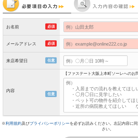
お名前
必須
メールアドレス
必須
来店希望日
任意
【ファステート大阪上本町ソーレへのお
内容
任意
※
利用規約
及び
プライバシーポリシー
を必ずお読みください。左記内容に同
さい。