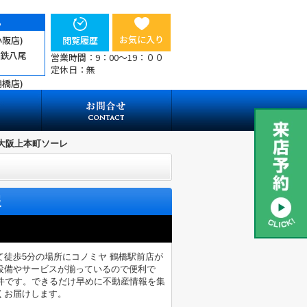
ら
お気に入り
小阪店)
閲覧履歴
近鉄八尾
営業時間：9：00～19：００
定休日：無
鶴橋店)
大阪上本町ソーレ
報
徒歩5分の場所にコノミヤ 鶴橋駅前店が
設備やサービスが揃っているので便利で
件です。できるだけ早めに不動産情報を集
くお届けします。