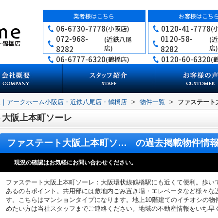
業者様はこちら
お客様はこち
06-6730-7778
0120-41-7778
(小阪店)
(
072-968-
0120-58-
(近鉄八尾
(
店)
店)
8282
8282
06-6777-6320
0120-60-6320
(鶴橋店)
(
買｜アークホーム小阪店・近鉄八尾店・鶴橋店
>
物件一覧
>
ファステート
ト大阪上本町ソーレ
ファステート大阪上本町ソーレ
の過去掲載物件情
現況の確認はお気軽にお問い合わせください。
ファステート大阪上本町ソーレ：大阪環状線鶴橋駅にも近くて便利。歩いて
あるのもポイント。共用部には敷地内ごみ置き場・エレベータなど様々な
す。こちらはマンションタイプになります。地上10階建てのイチオシの物
めたい方は当社スタッフまでご連絡ください。地域の不動産情報をいち早