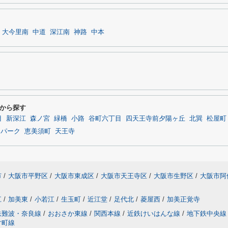
大今里南
中道
深江南
神路
中本
から探す
目
新深江
森ノ宮
緑橋
小路
谷町六丁目
四天王寺前夕陽ヶ丘
北巽
松屋町
スパーク
恵美須町
天王寺
市
/
大阪市平野区
/
大阪市東成区
/
大阪市天王寺区
/
大阪市生野区
/
大阪市阿
江
/
加美東
/
小若江
/
生玉町
/
近江堂
/
足代北
/
菱屋西
/
加美正覚寺
鉄難波・奈良線
/
おおさか東線
/
関西本線
/
近鉄けいはんな線
/
地下鉄中央線
片町線