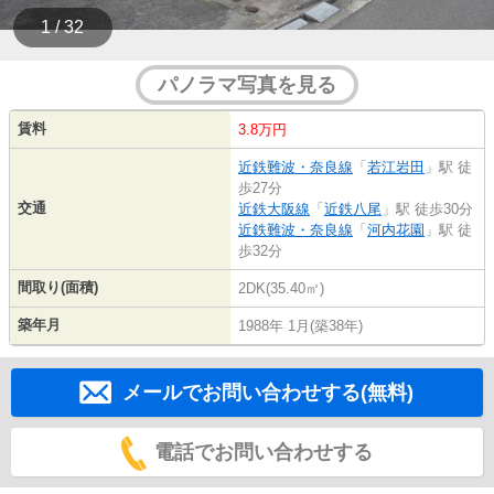
1 / 32
パノラマ写真を見る
賃料
3.8万円
近鉄難波・奈良線
「
若江岩田
」駅 徒
歩27分
交通
近鉄大阪線
「
近鉄八尾
」駅 徒歩30分
近鉄難波・奈良線
「
河内花園
」駅 徒
歩32分
間取り(面積)
2DK(35.40㎡)
築年月
1988年 1月(築38年)
メールでお問い合わせする(無料)
電話でお問い合わせする