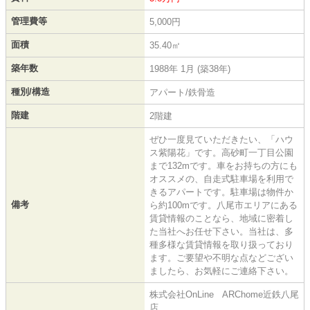
管理費等
5,000円
面積
35.40㎡
築年数
1988年 1月 (築38年)
種別/構造
アパート/鉄骨造
階建
2階建
ぜひ一度見ていただきたい、「ハウ
ス紫陽花」です。高砂町一丁目公園
まで132mです。車をお持ちの方にも
オススメの、自走式駐車場を利用で
きるアパートです。駐車場は物件か
備考
ら約100mです。八尾市エリアにある
賃貸情報のことなら、地域に密着し
た当社へお任せ下さい。当社は、多
種多様な賃貸情報を取り扱っており
ます。ご要望や不明な点などござい
ましたら、お気軽にご連絡下さい。
株式会社OnLine ARChome近鉄八尾
店