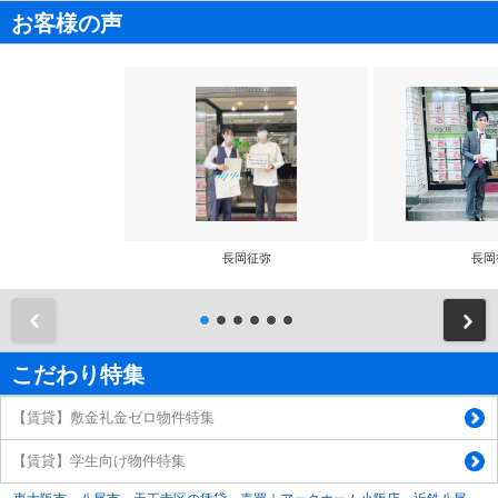
お客様の声
長岡征弥
長岡
前
こだわり特集
【賃貸】敷金礼金ゼロ物件特集
【賃貸】学生向け物件特集