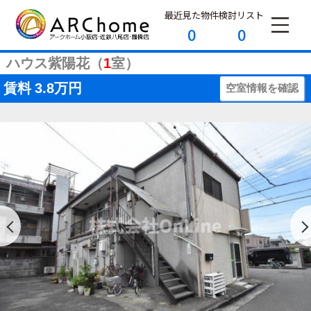
最近見た物件
検討リスト
0
0
ハウス紫陽花（
1
室）
賃料
3.8万円
空室情報を確認