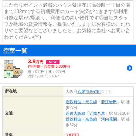
こだわりポイント満載のハウス紫陽花◎高砂町一丁目公園
まで132mです◎初期費用のカード決済ができます◎利用
可能な駅が2駅あり、利便性の高い物件です◎当社スタッ
フが地域の賃貸情報をご提供いたします◎お客様のこだわ
りやご要望などございましたら、お気軽に当社へお問い合
わせください(^^)
空室一覧
3.8
万
円
NEW
(管理費・共益費 5,000円)
敷：0万円｜礼：0万円
2階 / 2DK / 35.40㎡
所在地
大阪府
八尾市
高砂町
１丁目
近鉄難波・奈良線
「
若江岩田
」駅 徒
歩27分
交通
近鉄大阪線
「
近鉄八尾
」駅 徒歩30分
近鉄難波・奈良線
「
河内花園
」駅 徒
歩32分
賃料
3.8万円