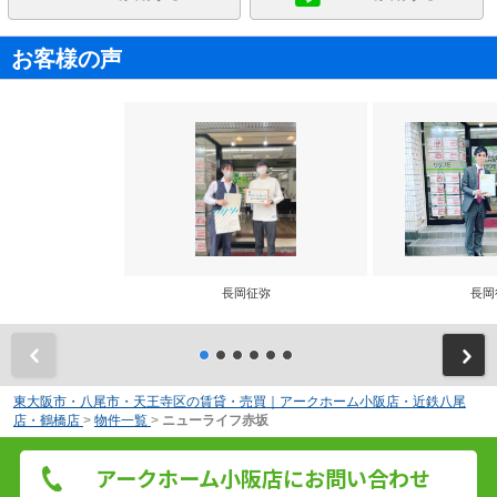
お客様の声
長岡征弥
長岡
前
東大阪市・八尾市・天王寺区の賃貸・売買｜アークホーム小阪店・近鉄八尾
店・鶴橋店
>
物件一覧
>
ニューライフ赤坂
アークホーム小阪店にお問い合わせ