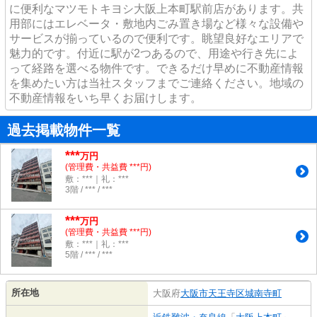
に便利なマツモトキヨシ大阪上本町駅前店があります。共
用部にはエレベータ・敷地内ごみ置き場など様々な設備や
サービスが揃っているので便利です。眺望良好なエリアで
魅力的です。付近に駅が2つあるので、用途や行き先によ
って経路を選べる物件です。できるだけ早めに不動産情報
を集めたい方は当社スタッフまでご連絡ください。地域の
不動産情報をいち早くお届けします。
過去掲載物件一覧
***
万円
(管理費・共益費 ***円)
敷：***｜礼：***
3階 / *** / ***
***
万円
(管理費・共益費 ***円)
敷：***｜礼：***
5階 / *** / ***
所在地
大阪府
大阪市天王寺区
城南寺町