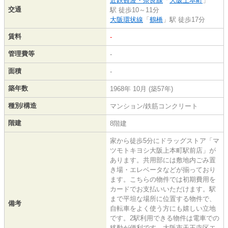
近鉄難波・奈良線
「
大阪上本町
」
交通
駅 徒歩10～11分
大阪環状線
「
鶴橋
」駅 徒歩17分
賃料
-
管理費等
-
面積
-
築年数
1968年 10月 (築57年)
種別/構造
マンション/鉄筋コンクリート
階建
8階建
家から徒歩5分にドラッグストア「マ
ツモトキヨシ大阪上本町駅前店」が
あります。共用部には敷地内ごみ置
き場・エレベータなどが揃っており
ます。こちらの物件では初期費用を
カードでお支払いいただけます。駅
まで平坦な場所に位置する物件で、
備考
自転車をよく使う方にも嬉しい立地
です。2駅利用できる物件は電車での
移動が便利です。大阪市天王寺区エ