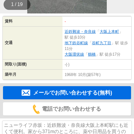
1 / 19
賃料
-
近鉄難波・奈良線
「
大阪上本町
」
駅 徒歩10分
交通
地下鉄谷町線
「
谷町九丁目
」駅 徒歩
11分
大阪環状線
「
鶴橋
」駅 徒歩17分
間取り(面積)
-(-)
築年月
1968年 10月(築57年)
メールでお問い合わせする(無料)
電話でお問い合わせする
ニューライフ赤坂：近鉄難波・奈良線大阪上本町駅にも近
くて便利。家から371mのところに、薬や日用品を買うの