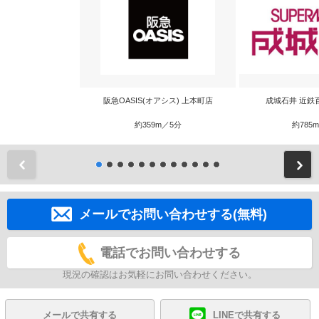
阪急OASIS(オアシス) 上本町店
成城石井 近鉄
約359m／5分
約785
前
メールでお問い合わせする(無料)
電話でお問い合わせする
現況の確認はお気軽にお問い合わせください。
メールで共有する
LINEで共有する