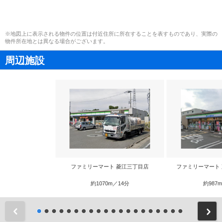
※地図上に表示される物件の位置は付近住所に所在することを表すものであり、実際の
物件所在地とは異なる場合がございます。
周辺施設
ファミリーマート 菱江三丁目店
ファミリーマート
約1070m／14分
約987
前