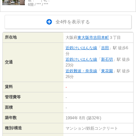
敷：***｜礼：***
6階 / *** / ***
全4件を表示する
所在地
大阪府
東大阪市
吉田本町
３丁目
近鉄けいはんな線
「
吉田
」駅 徒歩6
分
近鉄けいはんな線
「
新石切
」駅 徒歩
交通
23分
近鉄難波・奈良線
「
東花園
」駅 徒歩
26分
賃料
-
管理費等
-
面積
-
築年数
1994年 8月 (築32年)
種別/構造
マンション/鉄筋コンクリート