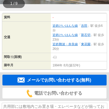
1 / 9
賃料
-
近鉄けいはんな線
「
吉田
」駅 徒歩6
分
近鉄けいはんな線
「
新石切
」駅 徒歩
交通
23分
近鉄難波・奈良線
「
東花園
」駅 徒歩
26分
間取り(面積)
-(-)
築年月
1994年 8月(築32年)
メールでお問い合わせする(無料)
電話でお問い合わせする
共用部には敷地内ごみ置き場・エレベータなどが揃ってお