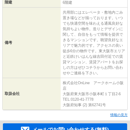
階建
6階建
共用部にはエレベータ・敷地内ごみ
置き場などが揃っております。いつ
でも快適空間を味わえる通風良好な
気持ちよい物件。造りとデザインに
関して、自信をもって情報を提供で
きるマンションです。眺望良好なエ
備考
リアで魅力的です。アクセスの良い
徒歩6分の物件です。東大阪市エリア
と近鉄けいはんな線吉田付近での賃
貸マンション、賃貸アパートをお探
しの方はぜひコチラからお問い合わ
せやご連絡を下さい。
株式会社OnLine アークホーム小阪
店
取扱会社
大阪府東大阪市小阪本町１丁目2-6
TEL:0120-41-7778
大阪府知事 (2) 第62741号
情報の見方
メールでお問い合わせする(無料)