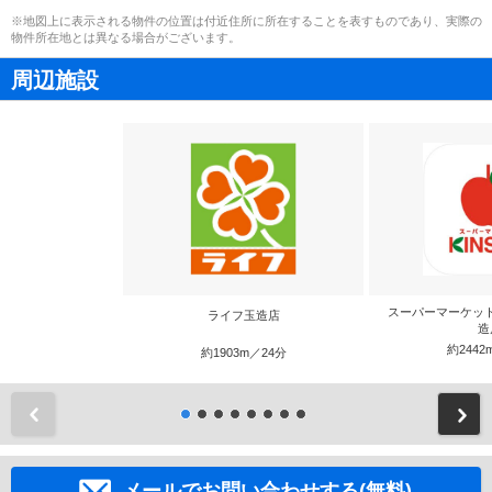
※地図上に表示される物件の位置は付近住所に所在することを表すものであり、実際の
物件所在地とは異なる場合がございます。
周辺施設
スーパーマーケットK
ライフ玉造店
造
約2442
約1903m／24分
前
メールでお問い合わせする(無料)