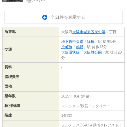
2階 / *** / ***
全31件を表示する
所在地
大阪府
大阪市城東区
東中浜
２丁目
地下鉄中央線
「
緑橋
」駅 徒歩8分
片町線
「
鴫野
」駅 徒歩13分
交通
大阪環状線
「
大阪城公園
」駅 徒歩20
分
賃料
-
管理費等
-
面積
-
築年数
2025年 9月 (新築)
種別/構造
マンション/鉄筋コンクリート
階建
14階建
ソルテラスOSAKA緑橋クレアスト：