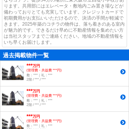
ります。共用部にはエレベータ・敷地内ごみ置き場などが
備わっておりとても充実しています。クレジットカードで
初期費用がお支払いいただけるので、決済の手間が軽減で
きます。2025年築のコチラの物件は、落ち着きのある室内
が魅力的です。できるだけ早めに不動産情報を集めたい方
は当社スタッフまでご連絡ください。地域の不動産情報を
いち早くお届けします。
過去掲載物件一覧
***
万円
(管理費・共益費 ***円)
敷：***｜礼：***
2階 / *** / ***
***
万円
(管理費・共益費 ***円)
敷：***｜礼：***
2階 / *** / ***
***
万円
(管理費・共益費 ***円)
敷：***｜礼：***