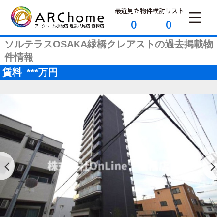
最近見た物件
検討リスト
0
0
ソルテラスOSAKA緑橋クレアストの過去掲載物
件情報
賃料
***
万円