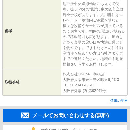
地下鉄中央線緑橋駅にも近くて便
利。徒歩54分の場所に東大阪市立西
堤小学校があります。共用部にはエ
レベータ・敷地内ごみ置き場など
様々な設備やサービスが揃っている
備考
ので便利です。物件の周辺に2駅ある
ので移動範囲も広がります。風通し
が良く真夏の暑い日も快適に過ごせ
る物件です。できるだけ早めに不動
産情報を集めたい方は当社スタッフ
までご連絡ください。地域の不動産
情報をいち早くお届けします。
株式会社OnLine 鶴橋店
大阪府大阪市天王寺区味原町16-3
取扱会社
TEL:0120-60-6320
大阪府知事 (2) 第62741号
情報の見方
メールでお問い合わせする(無料)