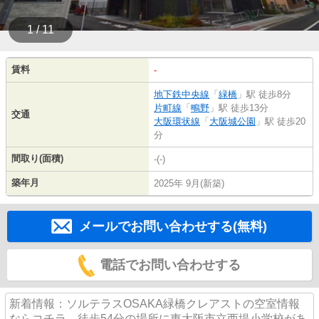
1 / 11
賃料
-
地下鉄中央線
「
緑橋
」駅 徒歩8分
片町線
「
鴫野
」駅 徒歩13分
交通
大阪環状線
「
大阪城公園
」駅 徒歩20
分
間取り(面積)
-(-)
築年月
2025年 9月(新築)
メールでお問い合わせする(無料)
電話でお問い合わせする
新着情報：ソルテラスOSAKA緑橋クレアストの空室情報
ならコチラ。徒歩54分の場所に東大阪市立西堤小学校があ